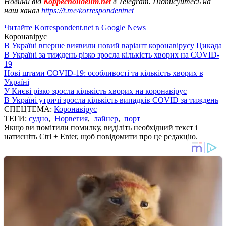
Новини від
Корреспондент.net
в Telegram. Підписуйтесь на
наш канал
https://t.me/korrespondentnet
Читайте Korrespondent.net в Google News
Коронавірус
В Україні вперше виявили новий варіант коронавірусу Цикада
В Україні за тиждень різко зросла кількість хворих на COVID-
19
Нові штами COVID-19: особливості та кількість хворих в
Україні
У Києві різко зросла кількість хворих на коронавірус
В Україні утричі зросла кількість випадків COVID за тиждень
СПЕЦТЕМА:
Коронавірус
ТЕГИ:
судно
,
Норвегия
,
лайнер
,
порт
Якщо ви помітили помилку, виділіть необхідний текст і
натисніть Ctrl + Enter, щоб повідомити про це редакцію.