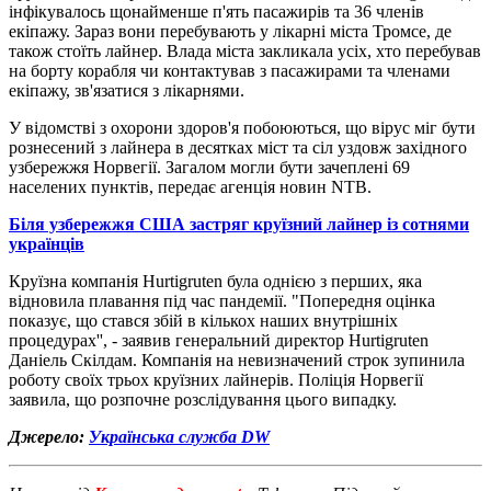
інфікувалось щонайменше п'ять пасажирів та 36 членів
екіпажу. Зараз вони перебувають у лікарні міста Тромсе, де
також стоїть лайнер. Влада міста закликала усіх, хто перебував
на борту корабля чи контактував з пасажирами та членами
екіпажу, зв'язатися з лікарнями.
У відомстві з охорони здоров'я побоюються, що вірус міг бути
рознесений з лайнера в десятках міст та сіл уздовж західного
узбережжя Норвегії. Загалом могли бути зачеплені 69
населених пунктів, передає агенція новин NTB.
Біля узбережжя США застряг круїзний лайнер із сотнями
українців
Круїзна компанія Hurtigruten була однією з перших, яка
відновила плавання під час пандемії. "Попередня оцінка
показує, що стався збій в кількох наших внутрішніх
процедурах'', - заявив генеральний директор Hurtigruten
Даніель Скілдам. Компанія на невизначений строк зупинила
роботу своїх трьох круїзних лайнерів. Поліція Норвегії
заявила, що розпочне розслідування цього випадку.
Джерело:
Українська служба DW