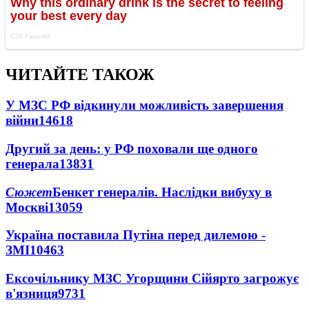
ЧИТАЙТЕ ТАКОЖ
У МЗС РФ відкинули можливість завершення
війни
14618
Другий за день: у РФ поховали ще одного
генерала
13831
Сюжет
Бенкет генералів. Наслідки вибуху в
Москві
13059
Україна поставила Путіна перед дилемою -
ЗМІ
10463
Ексочільнику МЗС Угорщини Сійярто загрожує
в'язниця
9731