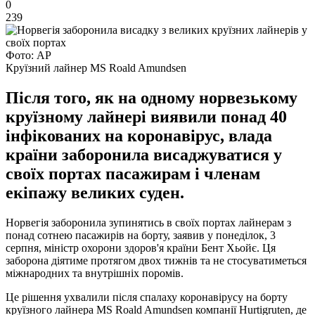
0
239
Фото: АР
Круїзний лайнер MS Roald Amundsen
Після того, як на одному норвезькому
круїзному лайнері виявили понад 40
інфікованих на коронавірус, влада
країни заборонила висаджуватися у
своїх портах пасажирам і членам
екіпажу великих суден.
Норвегія заборонила зупинятись в своїх портах лайнерам з
понад сотнею пасажирів на борту, заявив у понеділок, 3
серпня, міністр охорони здоров'я країни Бент Хьойє. Ця
заборона діятиме протягом двох тижнів та не стосуватиметься
міжнародних та внутрішніх поромів.
Це рішення ухвалили після спалаху коронавірусу на борту
круїзного лайнера MS Roald Amundsen компанії Hurtigruten, де