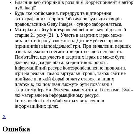
Власник веб-сторінки в розділі Я-Корреспондент є автор
публікації.
Будь-яке копіювання, передрук та відтворення
фотографічних творів та/або аудіовізуальних творів
правовласника Getty Images - суворо забороняється.
Матеріали сайту korrespondent.net призначені для осіб
старше 21 року (21+). Участь в азартних іграх може
викликати ігрову залежність. Дотримуйтесь правил
(принципів) відповідальної гри. При виявленні перших
ознак залежності негайно зверніться до спеціаліста.
Пам'ятайте, що участь в азартних іграх не може бути
джерелом доходів або альтернативою роботі.
Інформаційний ресурс korrespondent.net не проводить
ігри на реальні та/або віртуальні гроші, також сайт не
приймає ні в якій формі оплату ставок та інших
платежів, які пов’язані/можуть бути пов’язані з
азартними іграми, букмекерами чи тоталізаторами. Будь-
які матеріали на інформаційному ресурсі
korrespondent.net публікуються виключно в
інформаційних цілях.
X
Ошибка