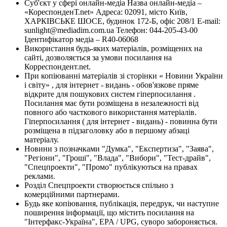
Суб'єкт у сфері онлайн-медіа Назва онлайн-медіа –
«КореспонденТ.net» Адреса: 02091, місто Київ,
ХАРКІВСЬКЕ ШОСЕ, будинок 172-Б, офіс 208/1 E-mail:
sunlight@mediadim.com.ua
Телефон: 044-205-43-00
Ідентифікатор медіа – R40-06068
Використання будь-яких матеріалів, розміщених на
сайті, дозволяється за умови посилання на
Корреспондент.net.
При копіюванні матеріалів зі сторінки « Новини України
і світу» , для інтернет - видань - обов'язкове пряме
відкрите для пошукових систем гіперпосилання .
Посилання має бути розміщена в незалежності від
повного або часткового використання матеріалів.
Гіперпосилання ( для інтернет - видань) - повинна бути
розміщена в підзаголовку або в першому абзаці
матеріалу.
Новини з позначками "Думка", "Експертиза", "Заява",
"Регіони", "Гроші", "Влада", "Вибори", "Тест-драйв",
"Спецпроекти", "Промо" публікуються на правах
реклами.
Розділ Спецпроекти створюється спільно з
комерційними партнерами.
Будь яке копіювання, публікація, передрук, чи наступне
поширення інформації, що містить посилання на
"Інтерфакс-Україна", EPA / UPG, суворо забороняється.