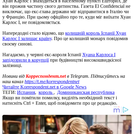
Хуан Карлос I знаходиться в населеному пункті Ешторил, де
він прожив частину свого дитинства. Газета El Confidencial не
виключає, що екс-глава держави міг відправитися в Італію чи
у Францію. При цьому офіційно про те, куди міг виїхати Хуан
Карлос I, не повідомляється.
Напередодні стало відомо, що
колишній король Іспанії Хуан
Карлос I залишає країну
. Про це колишній монарх повідомив
своєму синові.
Нагадаємо, у червні екс-короля Іспанії
Хуана Карлоса I
запідозрили в корупції
при будівництві високошвидкісної
залізниці.
Новини від
Корреспондент.net
в Telegram. Підписуйтесь на
наш канал
https://t.me/korrespondentnet
Читайте Korrespondent.net в Google News
ТЕГИ:
Испания
,
король
,
Доминиканская республика
Якщо ви помітили помилку, виділіть необхідний текст і
натисніть Ctrl + Enter, щоб повідомити про це редакцію.