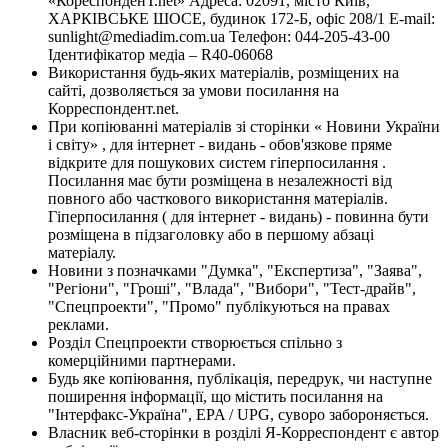
«КореспонденТ.net» Адреса: 02091, місто Київ,
ХАРКІВСЬКЕ ШОСЕ, будинок 172-Б, офіс 208/1 E-mail:
sunlight@mediadim.com.ua
Телефон: 044-205-43-00
Ідентифікатор медіа – R40-06068
Використання будь-яких матеріалів, розміщених на
сайті, дозволяється за умови посилання на
Корреспондент.net.
При копіюванні матеріалів зі сторінки « Новини України
і світу» , для інтернет - видань - обов'язкове пряме
відкрите для пошукових систем гіперпосилання .
Посилання має бути розміщена в незалежності від
повного або часткового використання матеріалів.
Гіперпосилання ( для інтернет - видань) - повинна бути
розміщена в підзаголовку або в першому абзаці
матеріалу.
Новини з позначками "Думка", "Експертиза", "Заява",
"Регіони", "Гроші", "Влада", "Вибори", "Тест-драйв",
"Спецпроекти", "Промо" публікуються на правах
реклами.
Розділ Спецпроекти створюється спільно з
комерційними партнерами.
Будь яке копіювання, публікація, передрук, чи наступне
поширення інформації, що містить посилання на
"Інтерфакс-Україна", EPA / UPG, суворо забороняється.
Власник веб-сторінки в розділі Я-Корреспондент є автор