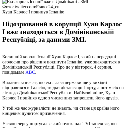
Фото: twitter.com/France24_en
Хуан Карлос I покинув Іспанію
Підозрюваний в корупції Хуан Карлос
I вже знаходиться в Домініканській
Республіці, за даними ЗМІ.
Колишній король Іспанії Хуан Карлос I, який напередодні
оголосив про рішення покинути Іспанію, уже знаходиться в
Домініканській Республіці. Про це у вівторок, 4 серпня,
повідомляє
ABC
.
Видання зазначає, що екс-глава держави ще у вихідні
відправився в Галісію, звідки дістався до Порту, а потім сів на
літак до Домініканської Республіки. Найімовірніше, Хуан
Карлос I прийняв одне з численних запрошень його друзів.
У той же час журналісти не знають, чи стане ця країна його
кінцевим пунктом призначення.
У свою чергу португальський телеканал TVI запевняє, що