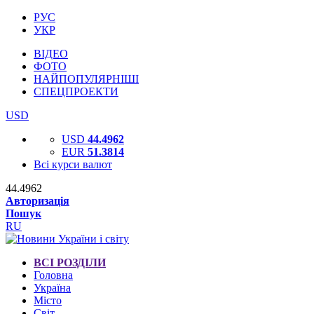
РУС
УКР
ВІДЕО
ФОТО
НАЙПОПУЛЯРНІШІ
СПЕЦПРОЕКТИ
USD
USD
44.4962
EUR
51.3814
Всі курси валют
44.4962
Авторизація
Пошук
RU
ВСІ РОЗДІЛИ
Головна
Україна
Місто
Світ