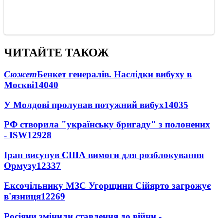
ЧИТАЙТЕ ТАКОЖ
Сюжет
Бенкет генералів. Наслідки вибуху в
Москві
14040
У Молдові пролунав потужний вибух
14035
РФ створила "українську бригаду" з полонених
- ISW
12928
Іран висунув США вимоги для розблокування
Ормузу
12337
Ексочільнику МЗС Угорщини Сійярто загрожує
в'язниця
12269
Росіяни змінили ставлення до війни -