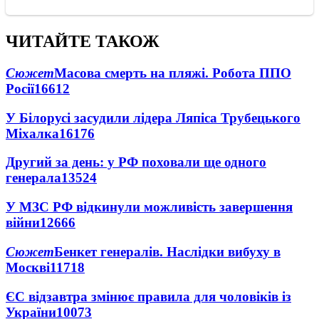
ЧИТАЙТЕ ТАКОЖ
Сюжет
Масова смерть на пляжі. Робота ППО
Росії
16612
У Білорусі засудили лідера Ляпіса Трубецького
Міхалка
16176
Другий за день: у РФ поховали ще одного
генерала
13524
У МЗС РФ відкинули можливість завершення
війни
12666
Сюжет
Бенкет генералів. Наслідки вибуху в
Москві
11718
ЄС відзавтра змінює правила для чоловіків із
України
10073