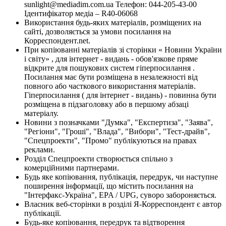
sunlight@mediadim.com.ua
Телефон: 044-205-43-00
Ідентифікатор медіа – R40-06068
Використання будь-яких матеріалів, розміщених на
сайті, дозволяється за умови посилання на
Корреспондент.net.
При копіюванні матеріалів зі сторінки « Новини України
і світу» , для інтернет - видань - обов'язкове пряме
відкрите для пошукових систем гіперпосилання .
Посилання має бути розміщена в незалежності від
повного або часткового використання матеріалів.
Гіперпосилання ( для інтернет - видань) - повинна бути
розміщена в підзаголовку або в першому абзаці
матеріалу.
Новини з позначками "Думка", "Експертиза", "Заява",
"Регіони", "Гроші", "Влада", "Вибори", "Тест-драйв",
"Спецпроекти", "Промо" публікуються на правах
реклами.
Розділ Спецпроекти створюється спільно з
комерційними партнерами.
Будь яке копіювання, публікація, передрук, чи наступне
поширення інформації, що містить посилання на
"Інтерфакс-Україна", EPA / UPG, суворо забороняється.
Власник веб-сторінки в розділі Я-Корреспондент є автор
публікації.
Будь-яке копіювання, передрук та відтворення