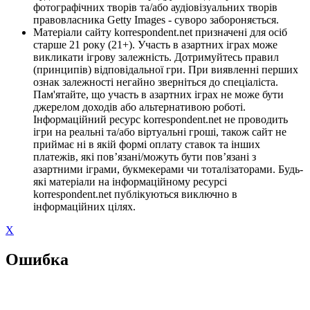
фотографічних творів та/або аудіовізуальних творів
правовласника Getty Images - суворо забороняється.
Матеріали сайту korrespondent.net призначені для осіб
старше 21 року (21+). Участь в азартних іграх може
викликати ігрову залежність. Дотримуйтесь правил
(принципів) відповідальної гри. При виявленні перших
ознак залежності негайно зверніться до спеціаліста.
Пам'ятайте, що участь в азартних іграх не може бути
джерелом доходів або альтернативою роботі.
Інформаційний ресурс korrespondent.net не проводить
ігри на реальні та/або віртуальні гроші, також сайт не
приймає ні в якій формі оплату ставок та інших
платежів, які пов’язані/можуть бути пов’язані з
азартними іграми, букмекерами чи тоталізаторами. Будь-
які матеріали на інформаційному ресурсі
korrespondent.net публікуються виключно в
інформаційних цілях.
X
Ошибка