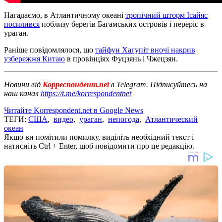
Нагадаємо, в Атлантичному океані
тропічний шторм Ісайяс
посилився
поблизу берегів Багамських островів і переріс в
ураган.
Раніше повідомлялося, що
тайфун Хагупіт вночі накрив
узбережжя Китаю
в провінціях Фуцзянь і Чжецзян.
Новини від
Корреспондент.net
в Telegram. Підписуйтесь на
наш канал
https://t.me/korrespondentnet
Читайте Korrespondent.net в Google News
ТЕГИ:
США
,
видео
,
ураган
,
непогода
,
Атлантический
океан
Якщо ви помітили помилку, виділіть необхідний текст і
натисніть Ctrl + Enter, щоб повідомити про це редакцію.