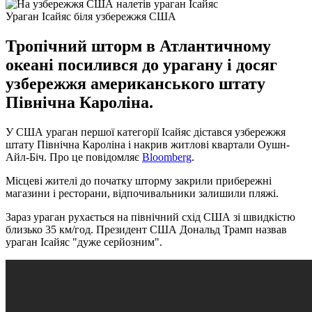
Ураган Ісайяс біля узбережжя США
Тропічний шторм в Атлантичному
океані посилився до урагану і досяг
узбережжя американського штату
Північна Кароліна.
У США ураган першої категорії Ісайяс дістався узбережжя
штату Північна Кароліна і накрив житлові квартали Оушн-
Айл-Біч. Про це повідомляє
Bloomberg
.
Місцеві жителі до початку шторму закрили прибережні
магазини і ресторани, відпочивальники залишили пляжі.
Зараз ураган рухається на північний схід США зі швидкістю
близько 35 км/год. Президент США Дональд Трамп назвав
ураган Ісайяс "дуже серйозним".