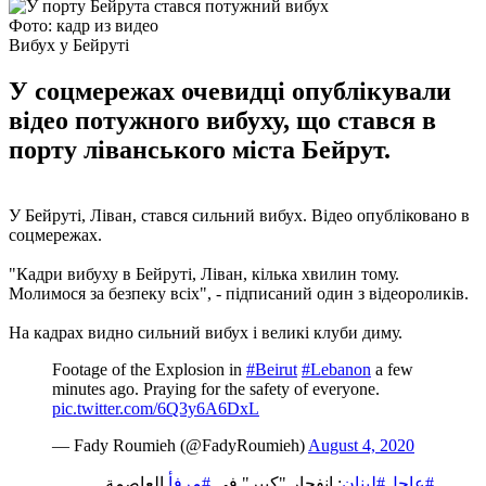
Фото: кадр из видео
Вибух у Бейруті
У соцмережах очевидці опублікували
відео потужного вибуху, що стався в
порту ліванського міста Бейрут.
У Бейруті, Ліван, стався сильний вибух. Відео опубліковано в
соцмережах.
"Кадри вибуху в Бейруті, Ліван, кілька хвилин тому.
Молимося за безпеку всіх", - підписаний один з відеороликів.
На кадрах видно сильний вибух і великі клуби диму.
Footage of the Explosion in
#Beirut
#Lebanon
a few
minutes ago. Praying for the safety of everyone.
pic.twitter.com/6Q3y6A6DxL
— Fady Roumieh (@FadyRoumieh)
August 4, 2020
#عاجل
#لبنان
: انفجار "كبير" في
#مرفأ
العاصمة