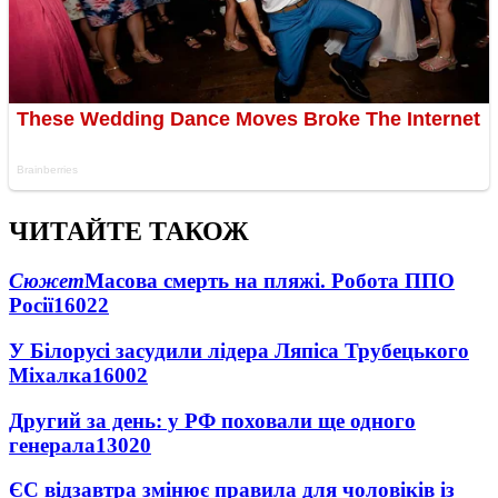
ЧИТАЙТЕ ТАКОЖ
Сюжет
Масова смерть на пляжі. Робота ППО
Росії
16022
У Білорусі засудили лідера Ляпіса Трубецького
Міхалка
16002
Другий за день: у РФ поховали ще одного
генерала
13020
ЄС відзавтра змінює правила для чоловіків із