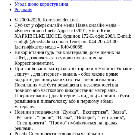
Угода щодо користування
Редакція
© 2000-2026, Korrespondent.net
Суб'єкт у сфері онлайн-медіа Назва онлайн-медіа –
«КореспонденТ.net» Адреса: 02091, місто Київ,
ХАРКІВСЬКЕ ШОСЕ, будинок 172-Б, офіс 208/1 E-mail:
sunlight@mediadim.com.ua
Телефон: 044-205-43-00
Ідентифікатор медіа – R40-06068
Використання будь-яких матеріалів, розміщених на
сайті, дозволяється за умови посилання на
Корреспондент.net.
При копіюванні матеріалів зі сторінки « Новини України
і світу» , для інтернет - видань - обов'язкове пряме
відкрите для пошукових систем гіперпосилання .
Посилання має бути розміщена в незалежності від
повного або часткового використання матеріалів.
Гіперпосилання ( для інтернет - видань) - повинна бути
розміщена в підзаголовку або в першому абзаці
матеріалу.
Новини з позначками "Думка", "Експертиза", "Заява",
"Регіони", "Гроші", "Влада", "Вибори", "Тест-драйв",
"Спецпроекти", "Промо" публікуються на правах
реклами.
Розділ Спецпроекти створюється спільно з