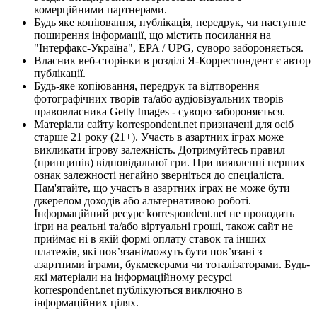
комерційними партнерами.
Будь яке копіювання, публікація, передрук, чи наступне
поширення інформації, що містить посилання на
"Інтерфакс-Україна", EPA / UPG, суворо забороняється.
Власник веб-сторінки в розділі Я-Корреспондент є автор
публікації.
Будь-яке копіювання, передрук та відтворення
фотографічних творів та/або аудіовізуальних творів
правовласника Getty Images - суворо забороняється.
Матеріали сайту korrespondent.net призначені для осіб
старше 21 року (21+). Участь в азартних іграх може
викликати ігрову залежність. Дотримуйтесь правил
(принципів) відповідальної гри. При виявленні перших
ознак залежності негайно зверніться до спеціаліста.
Пам'ятайте, що участь в азартних іграх не може бути
джерелом доходів або альтернативою роботі.
Інформаційний ресурс korrespondent.net не проводить
ігри на реальні та/або віртуальні гроші, також сайт не
приймає ні в якій формі оплату ставок та інших
платежів, які пов’язані/можуть бути пов’язані з
азартними іграми, букмекерами чи тоталізаторами. Будь-
які матеріали на інформаційному ресурсі
korrespondent.net публікуються виключно в
інформаційних цілях.