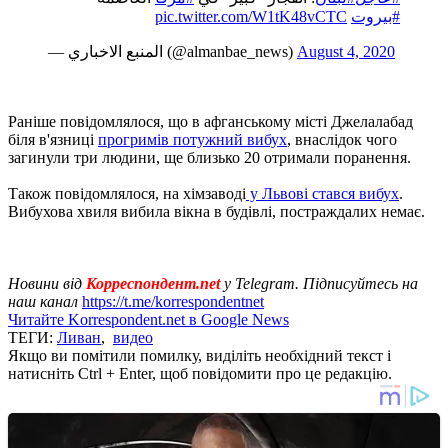
pic.twitter.com/W1tK48vCTC
#بيروت
— المنبع الاخباري (@almanbae_news)
August 4, 2020
Раніше повідомлялося, що в афганському місті Джелалабад
біля в'язниці
прогримів потужний вибух
, внаслідок чого
загинули три людини, ще близько 20 отримали поранення.
Також повідомлялося, на хімзаводі
у Львові стався вибух
.
Вибухова хвиля вибила вікна в будівлі, постраждалих немає.
Новини від
Корреспондент.net
у Telegram. Підписуйтесь на
наш канал
https://t.me/korrespondentnet
Читайте Korrespondent.net в Google News
ТЕГИ:
Ливан
,
видео
Якщо ви помітили помилку, виділіть необхідний текст і
натисніть Ctrl + Enter, щоб повідомити про це редакцію.