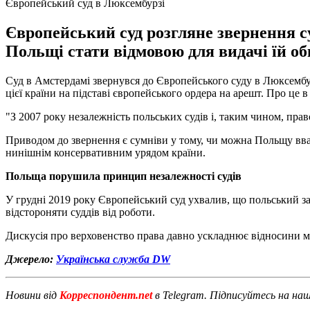
Європейський суд в Люксембурзі
Європейський суд розгляне звернення су
Польщі стати відмовою для видачі їй об
Суд в Амстердамі звернувся до Європейського суду в Люксембур
цієї країни на підставі європейського ордера на арешт. Про це 
"З 2007 року незалежність польських судів і, таким чином, пра
Приводом до звернення є сумніви у тому, чи можна Польщу вв
нинішнім консервативним урядом країни.
Польща порушила принцип незалежності судів
У грудні 2019 року Європейський суд ухвалив, що польський за
відстороняти суддів від роботи.
Дискусія про верховенство права давно ускладнює відносини мі
Джерело:
Українська служба DW
Новини від
Корреспондент.net
в Telegram. Підписуйтесь на на