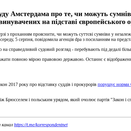
ду Амстердама про те, чи можуть сумнів
винувачених на підставі європейського о
зі з проханням прояснити, чи можуть суттєві сумніви у незалежн
в середу, 5 серпня, повідомила агенція dpa з посиланням на предс
во на справедливий судовий розгляд - перебувають під дедалі біль
ажати повною мірою правовою державою. Останнє є відображення
кон 2017 року про відставку суддів і прокурорів
порушує норми
ж Брюсселем і польським урядом, який очолює партія "Закон і с
ш канал
https://t.me/korrespondentnet