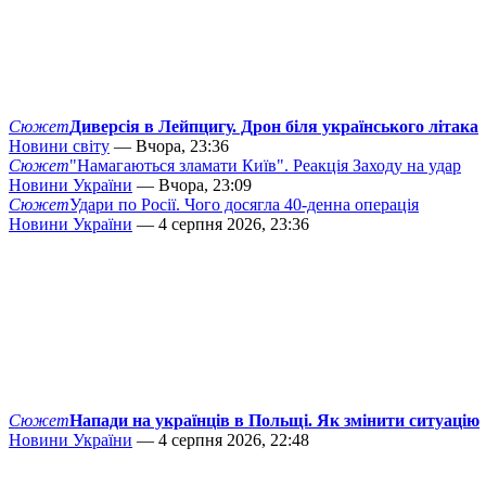
Сюжет
Диверсія в Лейпцигу. Дрон біля українського літака
Новини світу
— Вчора, 23:36
Сюжет
"Намагаються зламати Київ". Реакція Заходу на удар
Новини України
— Вчора, 23:09
Сюжет
Удари по Росії. Чого досягла 40-денна операція
Новини України
— 4 серпня 2026, 23:36
Сюжет
Напади на українців в Польщі. Як змінити ситуацію
Новини України
— 4 серпня 2026, 22:48