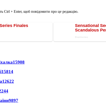
ь Ctrl + Enter, щоб повідомити про це редакцію.
іхалка
15908
ї
15814
а
12622
2244
раїни
9897