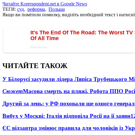
Читайте Korrespondent.net в Google News
ТЕГИ:
суд
,
реформа
,
Польща
Якщо ви помітили помилку, виділіть необхідний текст і натисніт
ЧИТАЙТЕ ТАКОЖ
У Білорусі засудили лідера Ляпіса Трубецького М
Сюжет
Масова смерть на пляжі. Робота ППО Росі
Другий за день: у РФ поховали ще одного генерал
Вибух у Москві: Італія відповіла Росії на її заяви
1
ЄС відзавтра змінює правила для чоловіків із Ук