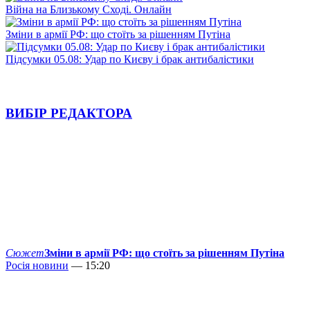
Війна на Близькому Сході. Онлайн
Зміни в армії РФ: що стоїть за рішенням Путіна
Підсумки 05.08: Удар по Києву і брак антибалістики
ВИБІР РЕДАКТОРА
Сюжет
Зміни в армії РФ: що стоїть за рішенням Путіна
Росія новини
— 15:20