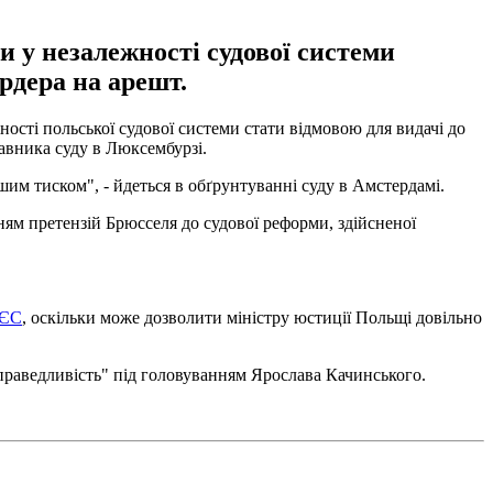
и у незалежності судової системи
рдера на арешт.
ості польської судової системи стати відмовою для видачі до
тавника суду в Люксембурзі.
шим тиском", - йдеться в обґрунтуванні суду в Амстердамі.
м претензій Брюсселя до судової реформи, здійсненої
 ЄС
, оскільки може дозволити міністру юстиції Польщі довільно
праведливість" під головуванням Ярослава Качинського.