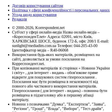
Договір користування сайтом
Політика у сфері конфіденційності і персональних даних
Угода щодо користування
Редакція
© 2000-2026, Korrespondent.net
Суб'єкт у сфері онлайн-медіа Назва онлайн-медіа –
«КореспонденТ.net» Адреса: 02091, місто Київ,
ХАРКІВСЬКЕ ШОСЕ, будинок 172-Б, офіс 208/1 E-mail:
sunlight@mediadim.com.ua
Телефон: 044-205-43-00
Ідентифікатор медіа – R40-06068
Використання будь-яких матеріалів, розміщених на
сайті, дозволяється за умови посилання на
Корреспондент.net.
При копіюванні матеріалів зі сторінки « Новини України
і світу» , для інтернет - видань - обов'язкове пряме
відкрите для пошукових систем гіперпосилання .
Посилання має бути розміщена в незалежності від
повного або часткового використання матеріалів.
Гіперпосилання ( для інтернет - видань) - повинна бути
розміщена в підзаголовку або в першому абзаці
матеріалу.
Новини з позначками "Думка", "Експертиза", "Заява",
"Регіони", "Гроші", "Влада", "Вибори", "Тест-драйв",