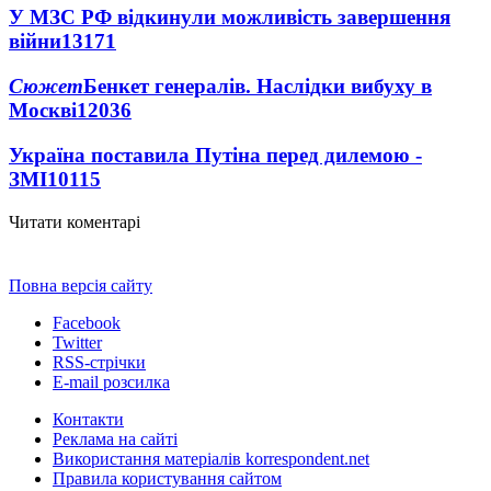
У МЗС РФ відкинули можливість завершення
війни
13171
Сюжет
Бенкет генералів. Наслідки вибуху в
Москві
12036
Україна поставила Путіна перед дилемою -
ЗМІ
10115
Читати коментарі
Повна версія сайту
Facebook
Twitter
RSS-стрічки
E-mail розсилка
Контакти
Реклама на сайті
Використання матеріалів korrespondent.net
Правила користування сайтом