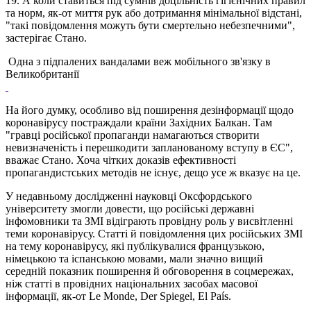
19. А коли ставиться під сумнів доцільність гігієнічних правил
та норм, як-от миття рук або дотримання мінімальної відстані,
"такі повідомлення можуть бути смертельно небезпечними",
застерігає Стано.
Одна з підпалених вандалами веж мобільного зв'язку в
Великобританії
На його думку, особливо від поширення дезінформації щодо
коронавірусу постраждали країни Західних Балкан. Там
"гравці російської пропаганди намагаються створити
невизначеність і перешкодити запланованому вступу в ЄС",
вважає Стано. Хоча чітких доказів ефективності
пропагандистських методів не існує, дещо усе ж вказує на це.
У недавньому дослідженні науковці Оксфордського
університету змогли довести, що російські державні
інфомовники та ЗМІ відіграють провідну роль у висвітленні
теми коронавірусу. Статті й повідомлення цих російських ЗМІ
на тему коронавірусу, які публікувалися французькою,
німецькою та іспанською мовами, мали значно вищий
середній показник поширення й обговорення в соцмережах,
ніж статті в провідних національних засобах масової
інформації, як-от Le Monde, Der Spiegel, El País.