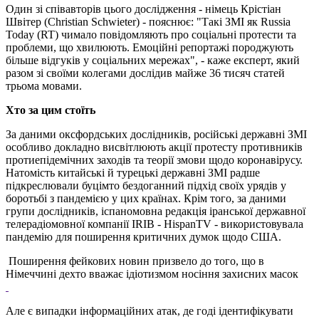
Один зі співавторів цього дослідження - німець Крістіан
Швітер (Christian Schwieter) - пояснює: "Такі ЗМІ як Russia
Today (RT) чимало повідомляють про соціальні протести та
проблеми, що хвилюють. Емоційні репортажі породжують
більше відгуків у соціальних мережах", - каже експерт, який
разом зі своїми колегами дослідив майже 36 тисяч статей
трьома мовами.
Хто за цим стоїть
За даними оксфордських дослідників, російські державні ЗМІ
особливо докладно висвітлюють акції протесту противників
протиепідемічних заходів та теорії змови щодо коронавірусу.
Натомість китайські й турецькі державні ЗМІ радше
підкреслювали буцімто бездоганний підхід своїх урядів у
боротьбі з пандемією у цих країнах. Крім того, за даними
групи дослідників, іспаномовна редакція іранської державної
телерадіомовної компанії IRIB - HispanTV - використовувала
пандемію для поширення критичних думок щодо США.
Поширення фейкових новин призвело до того, що в
Німеччині дехто вважає ідіотизмом носіння захисних масок
Але є випадки інформаційних атак, де годі ідентифікувати