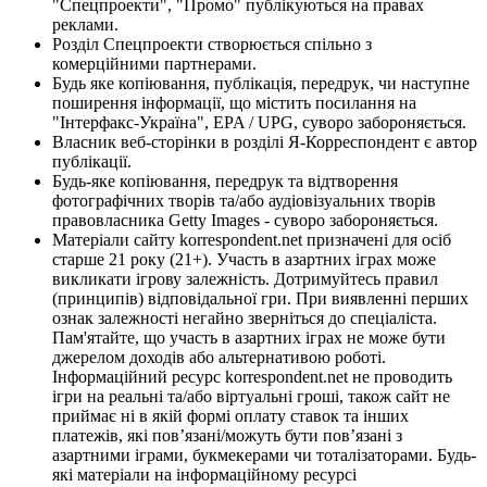
"Спецпроекти", "Промо" публікуються на правах
реклами.
Розділ Спецпроекти створюється спільно з
комерційними партнерами.
Будь яке копіювання, публікація, передрук, чи наступне
поширення інформації, що містить посилання на
"Інтерфакс-Україна", EPA / UPG, суворо забороняється.
Власник веб-сторінки в розділі Я-Корреспондент є автор
публікації.
Будь-яке копіювання, передрук та відтворення
фотографічних творів та/або аудіовізуальних творів
правовласника Getty Images - суворо забороняється.
Матеріали сайту korrespondent.net призначені для осіб
старше 21 року (21+). Участь в азартних іграх може
викликати ігрову залежність. Дотримуйтесь правил
(принципів) відповідальної гри. При виявленні перших
ознак залежності негайно зверніться до спеціаліста.
Пам'ятайте, що участь в азартних іграх не може бути
джерелом доходів або альтернативою роботі.
Інформаційний ресурс korrespondent.net не проводить
ігри на реальні та/або віртуальні гроші, також сайт не
приймає ні в якій формі оплату ставок та інших
платежів, які пов’язані/можуть бути пов’язані з
азартними іграми, букмекерами чи тоталізаторами. Будь-
які матеріали на інформаційному ресурсі