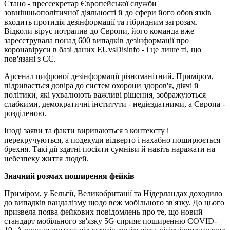
Стано - прессекретар Європейської служби
зовнішньополітичної діяльності й до сфери його обов'язків
входить протидія дезінформації та гібридним загрозам.
Відколи вірус потрапив до Європи, його команда вже
зареєструвала понад 600 випадків дезінформації про
коронавіруси в базі даних EUvsDisinfo - і це лише ті, що
пов'язані з ЄС.
Арсенал цифрової дезінформації різноманітний. Приміром,
підривається довіра до систем охорони здоров'я, діячі й
політики, які ухвалюють важливі рішення, зображуються
слабкими, демократичні інститути - недієздатними, а Європа -
розділеною.
Іноді заяви та факти вириваються з контексту і
перекручуються, а подекуди відверто і нахабно поширюється
брехня. Такі дії здатні посіяти сумніви й навіть наражати на
небезпеку життя людей.
Значний розмах поширення фейків
Приміром, у Бельгії, Великобританії та Нідерландах доходило
до випадків вандалізму щодо веж мобільного зв'язку. До цього
призвела поява фейкових повідомлень про те, що новий
стандарт мобільного зв'язку 5G сприяє поширенню COVID-