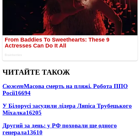
ЧИТАЙТЕ ТАКОЖ
Сюжет
Масова смерть на пляжі. Робота ППО
Росії
16694
У Білорусі засудили лідера Ляпіса Трубецького
Міхалка
16205
Другий за день: у РФ поховали ще одного
генерала
13610