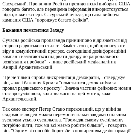
Сасурський. Про вплив Росії на президентські вибори в США
говорять багато, але перевірена інформація використовується
рідко, каже експерт. Сасурський очікує, що сама виборча
кампанія США "породжує багато фейків".
Бажання помститися Заходу
Сучасна російська пропаганда принципово відрізняється від
старого радянського стилю: "Замість того, щоб пропагувати
віру в комуністичний прогрес, сьогоднішні дезінформаційні
кампанії намагаються підірвати довіру до раціонального
розв'язання проблем", - пише російський медіааналітик
Андрій Архангельський.
"Це не тільки спроба дискредитації демократій, - стверджує
він, - але і бажання Кремля "помститися демократіям за
провал радянського проєкту". Значна частина фейкових новин
стає зрозумілішою, коли зважаєш на цей мотив, каже
Архангельський.
Так само експерт Петер Стано переконаний, що у війні за
свідомість людей можна перемогти тільки завдяки спільним
зусиллям усього суспільства. "Громадянському суспільству
потрібно діяти, тож ми всі маємо робити більше", - говорить
він. "Одним зі способів боротьби з поширенням дезінформації