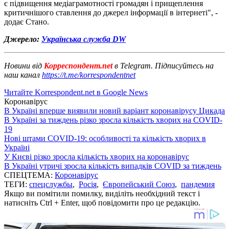
є підвищення медіаграмотності громадян і прищеплення
критичнішого ставлення до джерел інформації в інтернеті", -
додає Стано.
Джерело:
Українська служба DW
Новини від
Корреспондент.net
в Telegram. Підписуйтесь на
наш канал
https://t.me/korrespondentnet
Читайте Korrespondent.net в Google News
Коронавірус
В Україні вперше виявили новий варіант коронавірусу Цикада
В Україні за тиждень різко зросла кількість хворих на COVID-
19
Нові штами COVID-19: особливості та кількість хворих в
Україні
У Києві різко зросла кількість хворих на коронавірус
В Україні утричі зросла кількість випадків COVID за тиждень
СПЕЦТЕМА:
Коронавірус
ТЕГИ:
спецслужбы
,
Росія
,
Європейський Союз
,
пандемия
Якщо ви помітили помилку, виділіть необхідний текст і
натисніть Ctrl + Enter, щоб повідомити про це редакцію.