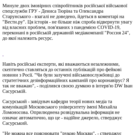
Минуле двох імовірних співробітників російської військової
спецслужби ГРУ - Дениса Тюріна та Олександра
Старунського - взагалі не доведено, йдеться в коментарі на
"Вести.ру". Ця історія - не більше ніж спроба відвернути увагу
від власних проблем, пов'язаних з пандемією COVID-19,
переконані в російській державній медіакомпанії "Россия 24",
до якої належить ресурс.
Навіть російські експерти, які вважаються незалежними,
скептично ставляться до останніх публікацій про фейкові
новини з Росії. "Чи були залучені військовослужбовці до
стратегічних дезінформаційних кампаній про коронавірус? Я
так не вважаю", - поділився своєю думкою в інтерв'ю DW Іван
Сасурській.
Сасурський - завідувач кафедри теорії нових медіа та
комунікацій Московського університету імені Михайла
Ломоносова. Оприлюднена розвідувальна інформація не
означає автоматично, що це - надійне джерело, стверджує
Сасурський.
"Не можна все пояснювати "рукою Москви", - стверджує