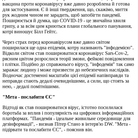
вакцина проти коронавірусу вже давно розроблена й готова
для застосування. Є й інші твердження, що, скажімо, миття
рук жодним чином не зарадить, щоб запобігти пандемії.
Поширюється й думка, що COVID-19 - це звичайна хвиля
грипу, а за всім цим криються плани глобального панування,
котрі виношує Білл Гейтс.
Через страх перед коронавірусом вже давно світом
поширилася ще одна епідемія, котру називають "інфодемією".
Відколи світом став поширюватися коронавірус Sars-Cov-2,
рясним цвітом розрослися теорії змови, фейкові повідомлення
і плітки. Подібно до справжнього вірусу, "інфодемія" так само
заражає людину і може призвести до небезпечних наслідків.
Водночас достеменні масштаби цієї епідемії напівправди та
неправди стають дедалі очевиднішими, а сили, що стоять за
нею, - дедалі помітнішими.
"Мета - послабити ЄС"
Відтоді як став поширюватися вірус, істотно посилилася
боротьба за вплив і популярність на цифрових інформаційних
платформах. "Пандемія - ідеальне живильне середовище для
дезінформації", - визнав Пітер Стано в інтерв'ю DW. "Мета -
підірвати та послабити ЄС", - пояснив він.