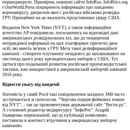
першоджерело. Приміром, новинні сайти InfoRos, InfoBrics.org
і OneWorld.Press поширюють інформацію про пандемію
коронавірусу, джерелом якої є російська військова розвідка
ГРУ. Принаймні на це вказують представники уряду США.
Видання New York Times (NYT), а також інформаційне
агентство AP повідомили, посилаючись на відповідні дані
американських розвідувальних кіл, що до поширення
неправдивої інформації на цих платформах причетні двоє
осіб, які мають зв'язок з ГРУ. Мета такої дезінформаційної
кампанії - створити плутанину незадовго до запланованих на
листопад цього року президентських виборів у США. Тут
ідеться про подальший розвиток російської пропагандистської
тактики, вже використаної в американській виборчій кампанії
2016 року.
Відвести увагу від пандемії
Натомість у самій Росії такі повідомлення західних ЗМІ часто
зустрічаються зі скепсисом. "Чергова порція фейкових новин
від NYT", - так це прокоментував державний сайт "Вести.ру".
А головний редактор медіаресурсу "ІнфоРос" Андрій
Ільященко переконаний, що ці публікації помилково
поставили в контекст втручання в американську виборчу
кампанію.