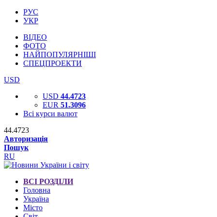
РУС
УКР
ВІДЕО
ФОТО
НАЙПОПУЛЯРНІШІ
СПЕЦПРОЕКТИ
USD
USD
44.4723
EUR
51.3096
Всі курси валют
44.4723
Авторизація
Пошук
RU
ВСІ РОЗДІЛИ
Головна
Україна
Місто
Світ