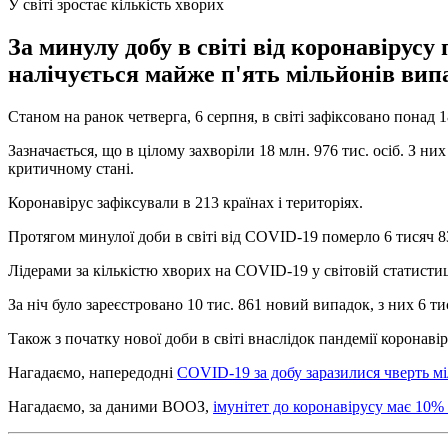
У світі зростає кількість хворих
За минулу добу в світі від коронавірус
налічується майже п'ять мільйонів вип
Станом на ранок четверга, 6 серпня, в світі зафіксовано понад 1
Зазначається, що в цілому захворіли 18 млн. 976 тис. осіб. З ни
критичному стані.
Коронавірус зафіксували в 213 країнах і територіях.
Протягом минулої доби в світі від COVID-19 померло 6 тисяч 8
Лідерами за кількістю хворих на COVID-19 у світовій статистиці 
За ніч було зареєстровано 10 тис. 861 новий випадок, з них 6 тис.
Також з початку нової доби в світі внаслідок пандемії коронав
Нагадаємо, напередодні
COVID-19 за добу заразилися чверть м
Нагадаємо, за даними ВООЗ,
імунітет до коронавірусу має 10%