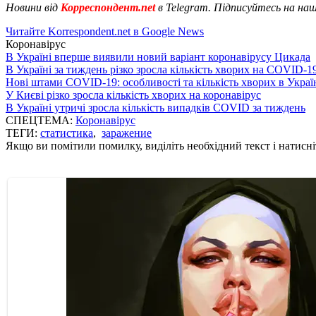
Новини від
Корреспондент.net
в Telegram. Підписуйтесь на на
Читайте Korrespondent.net в Google News
Коронавірус
В Україні вперше виявили новий варіант коронавірусу Цикада
В Україні за тиждень різко зросла кількість хворих на COVID-1
Нові штами COVID-19: особливості та кількість хворих в Украї
У Києві різко зросла кількість хворих на коронавірус
В Україні утричі зросла кількість випадків COVID за тиждень
СПЕЦТЕМА:
Коронавірус
ТЕГИ:
статистика
,
заражение
Якщо ви помітили помилку, виділіть необхідний текст і натисніт