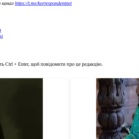
ш канал
https://t.me/korrespondentnet
9
ні
ь Ctrl + Enter, щоб повідомити про це редакцію.