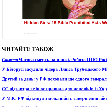
ЧИТАЙТЕ ТАКОЖ
Сюжет
Масова смерть на пляжі. Робота ППО Росі
У Білорусі засудили лідера Ляпіса Трубецького М
Другий за день: у РФ поховали ще одного генерал
ЄС відзавтра змінює правила для чоловіків із Ук
У МЗС РФ відкинули можливість завершення вій