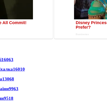
ї
16063
іхалка
16010
а
13068
раїни
9963
ни
9518