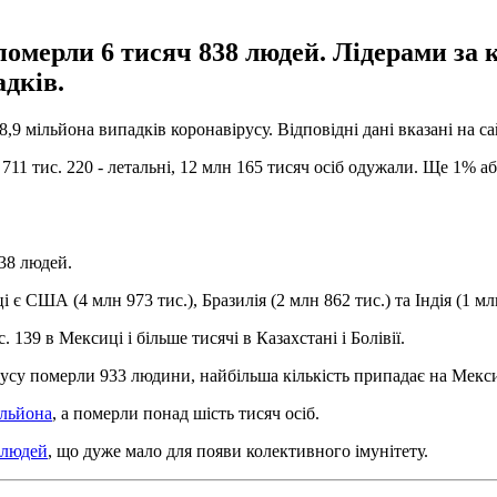
у померли 6 тисяч 838 людей. Лідерами з
адків.
8,9 мільйона випадків коронавірусу. Відповідні дані вказані на с
х 711 тис. 220 - летальні, 12 млн 165 тисяч осіб одужали. Ще 1% а
38 людей.
є США (4 млн 973 тис.), Бразилія (2 млн 862 тис.) та Індія (1 млн
 139 в Мексиці і більше тисячі в Казахстані і Болівії.
ірусу померли 933 людини, найбільша кількість припадає на Мекси
ільйона
, а померли понад шість тисяч осіб.
 людей
, що дуже мало для появи колективного імунітету.