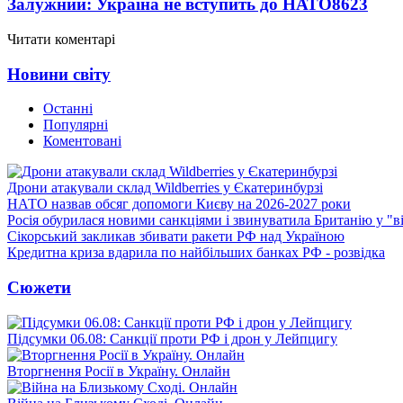
Залужний: Україна не вступить до НАТО
8623
Читати коментарі
Новини світу
Останні
Популярні
Коментовані
Дрони атакували склад Wildberries у Єкатеринбурзі
НАТО назвав обсяг допомоги Києву на 2026-2027 роки
Росія обурилася новими санкціями і звинуватила Британію у "в
Сікорський закликав збивати ракети РФ над Україною
Кредитна криза вдарила по найбільших банках РФ - розвідка
Сюжети
Підсумки 06.08: Санкції проти РФ і дрон у Лейпцигу
Вторгнення Росії в Україну. Онлайн