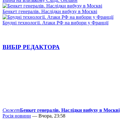
Війна на Близькому Сході. Онлайн
Бенкет генералів. Наслідки вибуху в Москві
Брудні технології. Атаки РФ на вибори у Франції
ВИБІР РЕДАКТОРА
Сюжет
Бенкет генералів. Наслідки вибуху в Москві
Росія новини
— Вчора, 23:58