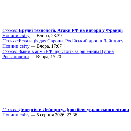
Сюжет
Брудні технології. Атаки РФ на вибори у Франції
Новини світу
— Вчора, 23:39
Сюжет
Ескалація для Європи. Російський дрон в Лейпцигу
Новини світу
— Вчора, 17:07
Сюжет
Зміни в армії РФ: що стоїть за рішенням Путіна
Росія новини
— Вчора, 15:20
Сюжет
Диверсія в Лейпцигу. Дрон біля українського літака
Новини світу
— 5 серпня 2026, 23:36