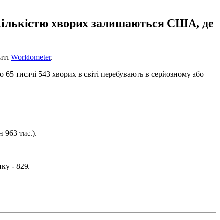
а кількістю хворих залишаються США, де
айті
Worldometer
.
бо 65 тисячі 543 хворих в світі перебувають в серйозному або
 963 тис.).
ку - 829.