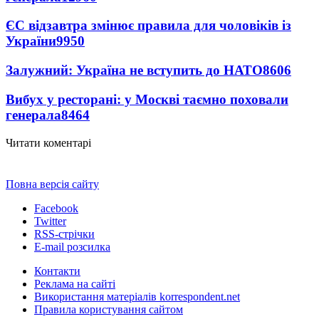
ЄС відзавтра змінює правила для чоловіків із
України
9950
Залужний: Україна не вступить до НАТО
8606
Вибух у ресторані: у Москві таємно поховали
генерала
8464
Читати коментарі
Повна версія сайту
Facebook
Twitter
RSS-стрічки
E-mail розсилка
Контакти
Реклама на сайті
Використання матеріалів korrespondent.net
Правила користування сайтом