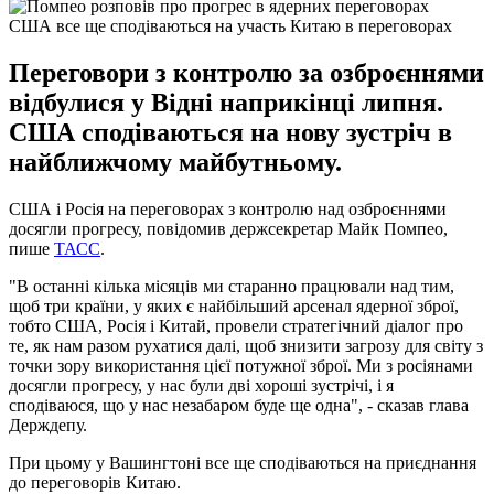
США все ще сподіваються на участь Китаю в переговорах
Переговори з контролю за озброєннями
відбулися у Відні наприкінці липня.
США сподіваються на нову зустріч в
найближчому майбутньому.
США і Росія на переговорах з контролю над озброєннями
досягли прогресу, повідомив держсекретар Майк Помпео,
пише
ТАСС
.
"В останні кілька місяців ми старанно працювали над тим,
щоб три країни, у яких є найбільший арсенал ядерної зброї,
тобто США, Росія і Китай, провели стратегічний діалог про
те, як нам разом рухатися далі, щоб знизити загрозу для світу з
точки зору використання цієї потужної зброї. Ми з росіянами
досягли прогресу, у нас були дві хороші зустрічі, і я
сподіваюся, що у нас незабаром буде ще одна", - сказав глава
Держдепу.
При цьому у Вашингтоні все ще сподіваються на приєднання
до переговорів Китаю.