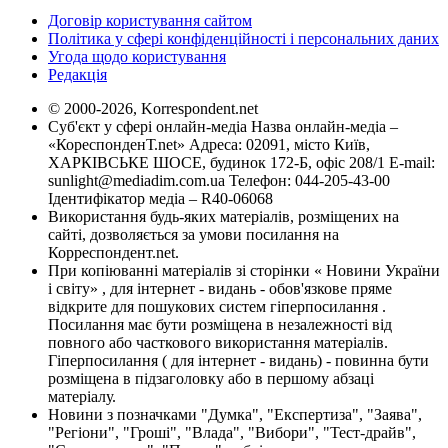
Договір користування сайтом
Політика у сфері конфіденційності і персональних даних
Угода щодо користування
Редакція
© 2000-2026, Korrespondent.net
Суб'єкт у сфері онлайн-медіа Назва онлайн-медіа –
«КореспонденТ.net» Адреса: 02091, місто Київ,
ХАРКІВСЬКЕ ШОСЕ, будинок 172-Б, офіс 208/1 E-mail:
sunlight@mediadim.com.ua
Телефон: 044-205-43-00
Ідентифікатор медіа – R40-06068
Використання будь-яких матеріалів, розміщених на
сайті, дозволяється за умови посилання на
Корреспондент.net.
При копіюванні матеріалів зі сторінки « Новини України
і світу» , для інтернет - видань - обов'язкове пряме
відкрите для пошукових систем гіперпосилання .
Посилання має бути розміщена в незалежності від
повного або часткового використання матеріалів.
Гіперпосилання ( для інтернет - видань) - повинна бути
розміщена в підзаголовку або в першому абзаці
матеріалу.
Новини з позначками "Думка", "Експертиза", "Заява",
"Регіони", "Гроші", "Влада", "Вибори", "Тест-драйв",