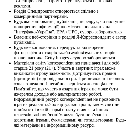
"Спецпроекти", "Промо" публікуються на правах
реклами.
Розділ Спецпроекти створюється спільно з
комерційними партнерами.
Будь яке копіювання, публікація, передрук, чи наступне
поширення інформації, що містить посилання на
"Інтерфакс-Україна", EPA / UPG, суворо забороняється.
Власник веб-сторінки в розділі Я-Корреспондент є автор
публікації.
Будь-яке копіювання, передрук та відтворення
фотографічних творів та/або аудіовізуальних творів
правовласника Getty Images - суворо забороняється.
Матеріали сайту korrespondent.net призначені для осіб
старше 21 року (21+). Участь в азартних іграх може
викликати ігрову залежність. Дотримуйтесь правил
(принципів) відповідальної гри. При виявленні перших
ознак залежності негайно зверніться до спеціаліста.
Пам'ятайте, що участь в азартних іграх не може бути
джерелом доходів або альтернативою роботі.
Інформаційний ресурс korrespondent.net не проводить
ігри на реальні та/або віртуальні гроші, також сайт не
приймає ні в якій формі оплату ставок та інших
платежів, які пов’язані/можуть бути пов’язані з
азартними іграми, букмекерами чи тоталізаторами. Будь-
які матеріали на інформаційному ресурсі