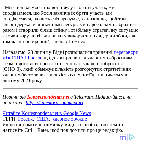
"Ми сподіваємося, що вони будуть брати участь, ми
сподіваємося, що Росія закличе їх брати участь, ми
сподіваємося, що весь світ зрозуміє, як важливо, щоб три
ядерні держави зі значними ресурсами і арсеналами зібралися
разом і створили більш стійку і стабільну стратегічну ситуацію
з точки зору не тільки ризику використання ядерної зброї, але
також і її поширення", - додав Помпео.
Нагадаємо, 28 липня у Відні розпочалися триденні
переговори
між США і Росією
щодо контролю над ядерним озброєнням.
Термін договору про стратегічні наступальні озброєння
(СНО-3), який обмежує кількість розгорнутих стратегічних
ядерних боєголовок і кількість їхніх носіїв, закінчується в
лютому 2021 року.
Новини від
Корреспондент.net
в Telegram. Підписуйтесь на
наш канал
https://t.me/korrespondentnet
Читайте Korrespondent.net в Google News
ТЕГИ:
Россия
,
США
,
ядерное оружие
Якщо ви помітили помилку, виділіть необхідний текст і
натисніть Ctrl + Enter, щоб повідомити про це редакцію.