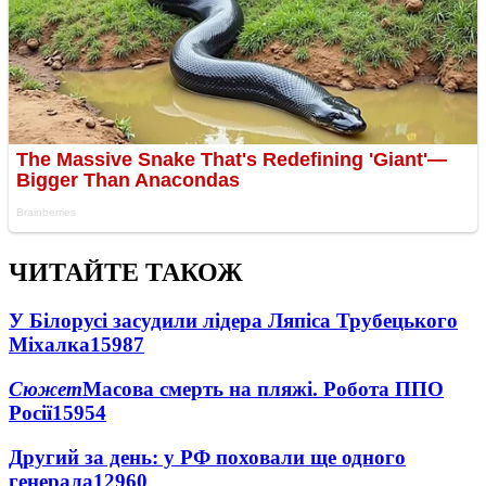
ЧИТАЙТЕ ТАКОЖ
У Білорусі засудили лідера Ляпіса Трубецького
Міхалка
15987
Сюжет
Масова смерть на пляжі. Робота ППО
Росії
15954
Другий за день: у РФ поховали ще одного
генерала
12960