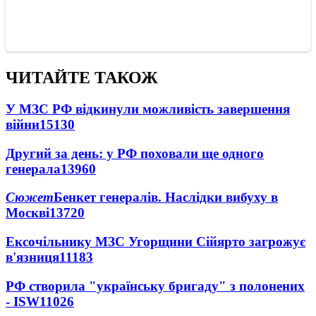
ЧИТАЙТЕ ТАКОЖ
У МЗС РФ відкинули можливість завершення
війни
15130
Другий за день: у РФ поховали ще одного
генерала
13960
Сюжет
Бенкет генералів. Наслідки вибуху в
Москві
13720
Ексочільнику МЗС Угорщини Сійярто загрожує
в'язниця
11183
РФ створила "українську бригаду" з полонених
- ISW
11026