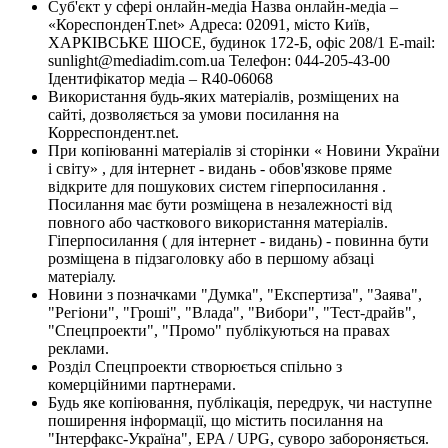
Суб'єкт у сфері онлайн-медіа Назва онлайн-медіа –
«КореспонденТ.net» Адреса: 02091, місто Київ,
ХАРКІВСЬКЕ ШОСЕ, будинок 172-Б, офіс 208/1 E-mail:
sunlight@mediadim.com.ua
Телефон: 044-205-43-00
Ідентифікатор медіа – R40-06068
Використання будь-яких матеріалів, розміщених на
сайті, дозволяється за умови посилання на
Корреспондент.net.
При копіюванні матеріалів зі сторінки « Новини України
і світу» , для інтернет - видань - обов'язкове пряме
відкрите для пошукових систем гіперпосилання .
Посилання має бути розміщена в незалежності від
повного або часткового використання матеріалів.
Гіперпосилання ( для інтернет - видань) - повинна бути
розміщена в підзаголовку або в першому абзаці
матеріалу.
Новини з позначками "Думка", "Експертиза", "Заява",
"Регіони", "Гроші", "Влада", "Вибори", "Тест-драйв",
"Спецпроекти", "Промо" публікуються на правах
реклами.
Розділ Спецпроекти створюється спільно з
комерційними партнерами.
Будь яке копіювання, публікація, передрук, чи наступне
поширення інформації, що містить посилання на
"Інтерфакс-Україна", EPA / UPG, суворо забороняється.