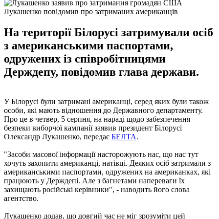
Лукашенко повідомив про затриманих американців
На території Білорусі затримували осіб
з американськими паспортами,
одружених із співробітницями
Держдепу, повідомив глава держави.
У Білорусі були затримані американці, серед яких були також
особи, які мають відношення до Державного департаменту.
Про це в четвер, 5 серпня, на нараді щодо забезпечення
безпеки виборчої кампанії заявив президент Білорусі
Олександр Лукашенко, передає
БЕЛТА
.
"Засоби масової інформації насторожують нас, що нас тут
хочуть захопити американці, натівці. Деяких осіб затримали з
американськими паспортами, одружених на американках, які
працюють у Держдепі. Але з багнетами напереваги їх
захищають російські керівники", - наводить його слова
агентство.
Лукашенко додав, що довгий час не міг зрозуміти цей