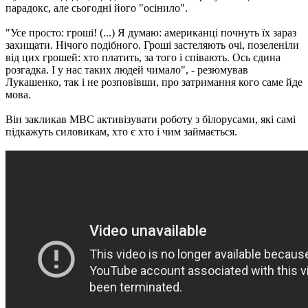
парадокс, але сьогодні його "осінило".
"Усе просто: гроші! (...) Я думаю: американці почнуть їх зараз
захищати. Нічого подібного. Гроші застеляють очі, позеленіли
від цих грошей: хто платить, за того і співають. Ось єдина
розгадка. І у нас таких людей чимало", - резюмував
Лукашенко, так і не розповівши, про затримання кого саме йде
мова.
Він закликав МВС активізувати роботу з білорусами, які самі
підкажуть силовикам, хто є хто і чим займається.