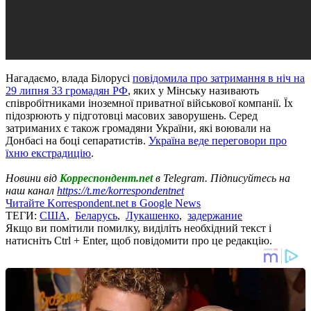
Нагадаємо, влада Білорусі
повідомила про затримання в ніч на
29 липня 33 громадян РФ
, яких у Мінську називають
співробітниками іноземної приватної військової компанії. Їх
підозрюють у підготовці масових заворушень. Серед
затриманих є також громадяни України, які воювали на
Донбасі на боці сепаратистів.
Україна веде переговори про
їхню екстрадицію
.
Новини від
Корреспондент.net
в Telegram. Підписуйтесь на
наш канал
https://t.me/korrespondentnet
Читайте Korrespondent.net в Google News
ТЕГИ:
США
,
Беларусь
,
Лукашенко
,
задержание
Якщо ви помітили помилку, виділіть необхідний текст і
натисніть Ctrl + Enter, щоб повідомити про це редакцію.