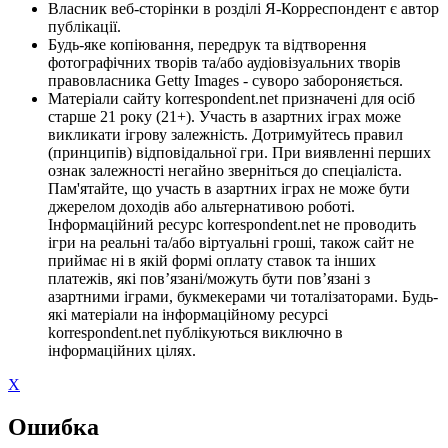
Власник веб-сторінки в розділі Я-Корреспондент є автор
публікації.
Будь-яке копіювання, передрук та відтворення
фотографічних творів та/або аудіовізуальних творів
правовласника Getty Images - суворо забороняється.
Матеріали сайту korrespondent.net призначені для осіб
старше 21 року (21+). Участь в азартних іграх може
викликати ігрову залежність. Дотримуйтесь правил
(принципів) відповідальної гри. При виявленні перших
ознак залежності негайно зверніться до спеціаліста.
Пам'ятайте, що участь в азартних іграх не може бути
джерелом доходів або альтернативою роботі.
Інформаційний ресурс korrespondent.net не проводить
ігри на реальні та/або віртуальні гроші, також сайт не
приймає ні в якій формі оплату ставок та інших
платежів, які пов’язані/можуть бути пов’язані з
азартними іграми, букмекерами чи тоталізаторами. Будь-
які матеріали на інформаційному ресурсі
korrespondent.net публікуються виключно в
інформаційних цілях.
X
Ошибка