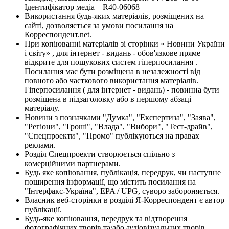
Ідентифікатор медіа – R40-06068
Використання будь-яких матеріалів, розміщених на
сайті, дозволяється за умови посилання на
Корреспондент.net.
При копіюванні матеріалів зі сторінки « Новини України
і світу» , для інтернет - видань - обов'язкове пряме
відкрите для пошукових систем гіперпосилання .
Посилання має бути розміщена в незалежності від
повного або часткового використання матеріалів.
Гіперпосилання ( для інтернет - видань) - повинна бути
розміщена в підзаголовку або в першому абзаці
матеріалу.
Новини з позначками "Думка", "Експертиза", "Заява",
"Регіони", "Гроші", "Влада", "Вибори", "Тест-драйв",
"Спецпроекти", "Промо" публікуються на правах
реклами.
Розділ Спецпроекти створюється спільно з
комерційними партнерами.
Будь яке копіювання, публікація, передрук, чи наступне
поширення інформації, що містить посилання на
"Інтерфакс-Україна", EPA / UPG, суворо забороняється.
Власник веб-сторінки в розділі Я-Корреспондент є автор
публікації.
Будь-яке копіювання, передрук та відтворення
фотографічних творів та/або аудіовізуальних творів