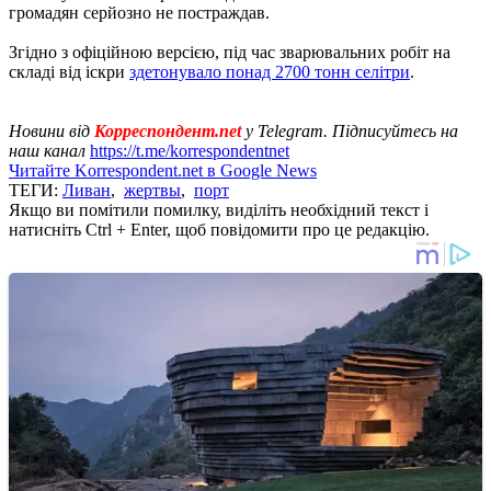
громадян серйозно не постраждав.
Згідно з офіційною версією, під час зварювальних робіт на
складі від іскри
здетонувало понад 2700 тонн селітри
.
Новини від
Корреспондент.net
у Telegram. Підписуйтесь на
наш канал
https://t.me/korrespondentnet
Читайте Korrespondent.net в Google News
ТЕГИ:
Ливан
,
жертвы
,
порт
Якщо ви помітили помилку, виділіть необхідний текст і
натисніть Ctrl + Enter, щоб повідомити про це редакцію.