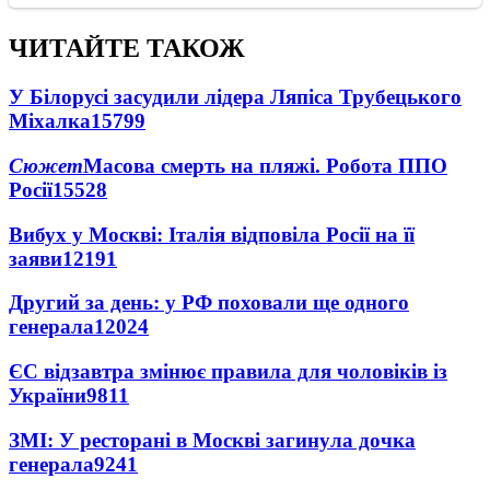
ЧИТАЙТЕ ТАКОЖ
У Білорусі засудили лідера Ляпіса Трубецького
Міхалка
15799
Сюжет
Масова смерть на пляжі. Робота ППО
Росії
15528
Вибух у Москві: Італія відповіла Росії на її
заяви
12191
Другий за день: у РФ поховали ще одного
генерала
12024
ЄС відзавтра змінює правила для чоловіків із
України
9811
ЗМІ: У ресторані в Москві загинула дочка
генерала
9241