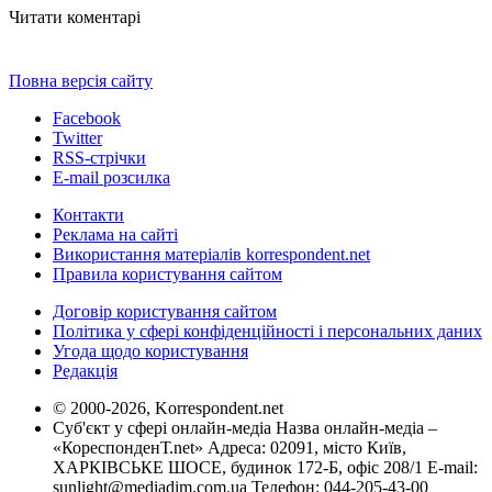
Читати коментарі
Повна версія сайту
Facebook
Twitter
RSS-стрічки
E-mail розсилка
Контакти
Реклама на сайті
Використання матеріалів korrespondent.net
Правила користування сайтом
Договір користування сайтом
Політика у сфері конфіденційності і персональних даних
Угода щодо користування
Редакція
© 2000-2026, Korrespondent.net
Суб'єкт у сфері онлайн-медіа Назва онлайн-медіа –
«КореспонденТ.net» Адреса: 02091, місто Київ,
ХАРКІВСЬКЕ ШОСЕ, будинок 172-Б, офіс 208/1 E-mail:
sunlight@mediadim.com.ua
Телефон: 044-205-43-00