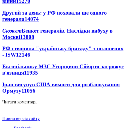
війни
15270
Другий за день: у РФ поховали ще одного
генерала
14074
Сюжет
Бенкет генералів. Наслідки вибуху в
Москві
13808
РФ створила "українську бригаду" з полонених
- ISW
12146
Ексочільнику МЗС Угорщини Сійярто загрожує
в'язниця
11935
Іран висунув США вимоги для розблокування
Ормузу
11056
Читати коментарі
Повна версія сайту