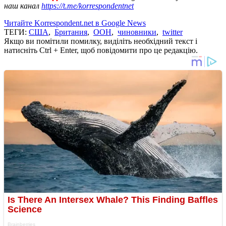
наш канал
https://t.me/korrespondentnet
Читайте Korrespondent.net в Google News
ТЕГИ:
США
,
Британия
,
ООН
,
чиновники
,
twitter
Якщо ви помітили помилку, виділіть необхідний текст і
натисніть Ctrl + Enter, щоб повідомити про це редакцію.