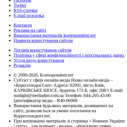
Facebook
Twitter
RSS-стрічки
E-mail розсилка
Контакти
Реклама на сайті
Використання матеріалів korrespondent.net
Правила користування сайтом
Договір користування сайтом
Політика у сфері конфіденційності і персональних даних
Угода щодо користування
Редакція
© 2000-2026, Korrespondent.net
Суб'єкт у сфері онлайн-медіа Назва онлайн-медіа –
«КореспонденТ.net» Адреса: 02091, місто Київ,
ХАРКІВСЬКЕ ШОСЕ, будинок 172-Б, офіс 208/1 E-mail:
sunlight@mediadim.com.ua
Телефон: 044-205-43-00
Ідентифікатор медіа – R40-06068
Використання будь-яких матеріалів, розміщених на
сайті, дозволяється за умови посилання на
Корреспондент.net.
При копіюванні матеріалів зі сторінки « Новини України
і світу» , для інтернет - видань - обов'язкове пряме