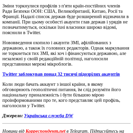
Зміни торкнулися профілів з п'яти країн-постійних членів
Ради Безпеки ООН: США, Великобританії, Китаю, Росії та
Франції. Надалі список держав буде розширений відзначили в
компанії. При цьому особисті акаунти глав держав і урядів не
позначатимуться, оскільки їхні власники широко відомі,
пояснили в Twitter.
Нововведення охопило і акаунти ЗМІ, афілійованих з
державою, а також їх головних редакторів. Однак маркування
не торкнеться тих ЗМІ, які хоч і фінансуються державою, але
незалежні у своїй редакційній політиці, наголосили
представники мережі мікроблогів.
Twitter заблокував понад 32 тисячі підозрілих акаунтів
Коли люди бачать аккаунт з іншої країни, в якому
обговорюють геополітичні питання, їм слід розуміти його
національну приналежність і бути більшою мірою
проінформованими про те, кого представляє цей профіль,
наголосили у Twitter.
Джерело:
Українська служба DW
Новини від
Корреспондент.net
в Telegram. Підписуйтесь на