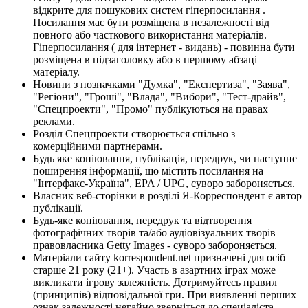
відкрите для пошукових систем гіперпосилання .
Посилання має бути розміщена в незалежності від
повного або часткового використання матеріалів.
Гіперпосилання ( для інтернет - видань) - повинна бути
розміщена в підзаголовку або в першому абзаці
матеріалу.
Новини з позначками "Думка", "Експертиза", "Заява",
"Регіони", "Гроші", "Влада", "Вибори", "Тест-драйв",
"Спецпроекти", "Промо" публікуються на правах
реклами.
Розділ Спецпроекти створюється спільно з
комерційними партнерами.
Будь яке копіювання, публікація, передрук, чи наступне
поширення інформації, що містить посилання на
"Інтерфакс-Україна", EPA / UPG, суворо забороняється.
Власник веб-сторінки в розділі Я-Корреспондент є автор
публікації.
Будь-яке копіювання, передрук та відтворення
фотографічних творів та/або аудіовізуальних творів
правовласника Getty Images - суворо забороняється.
Матеріали сайту korrespondent.net призначені для осіб
старше 21 року (21+). Участь в азартних іграх може
викликати ігрову залежність. Дотримуйтесь правил
(принципів) відповідальної гри. При виявленні перших
ознак залежності негайно зверніться до спеціаліста.