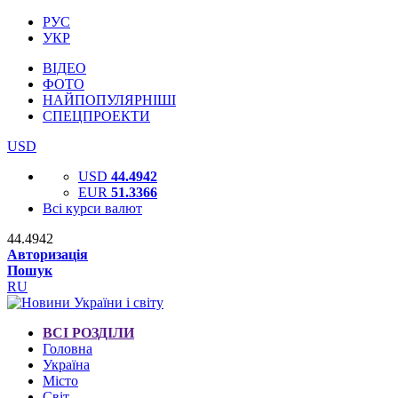
РУС
УКР
ВІДЕО
ФОТО
НАЙПОПУЛЯРНІШІ
СПЕЦПРОЕКТИ
USD
USD
44.4942
EUR
51.3366
Всі курси валют
44.4942
Авторизація
Пошук
RU
ВСІ РОЗДІЛИ
Головна
Україна
Місто
Світ