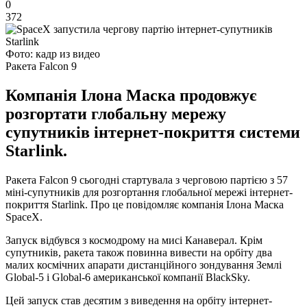
0
372
Фото: кадр из видео
Ракета Falcon 9
Компанія Ілона Маска продовжує
розгортати глобальну мережу
супутників інтернет-покриття системи
Starlink.
Ракета Falcon 9 сьогодні стартувала з черговою партією з 57
міні-супутників для розгортання глобальної мережі інтернет-
покриття Starlink. Про це повідомляє компанія Ілона Маска
SpaceX.
Запуск відбувся з космодрому на мисі Канаверал. Крім
супутників, ракета також повинна вивести на орбіту два
малих космічних апарати дистанційного зондування Землі
Global-5 і Global-6 американської компанії BlackSky.
Цей запуск став десятим з виведення на орбіту інтернет-