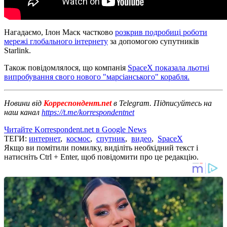
Нагадаємо, Ілон Маск частково
розкрив подробиці роботи
мережі глобального інтернету
за допомогою супутників
Starlink.
Також повідомлялося, що компанія
SpaceX показала льотні
випробування свого нового "марсіанського" корабля.
Новини від
Корреспондент.net
в Telegram. Підписуйтесь на
наш канал
https://t.me/korrespondentnet
Читайте Korrespondent.net в Google News
ТЕГИ:
интернет
,
космос
,
спутник
,
видео
,
SpaceX
Якщо ви помітили помилку, виділіть необхідний текст і
натисніть Ctrl + Enter, щоб повідомити про це редакцію.