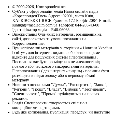
© 2000-2026, Korrespondent.net
Суб'єкт у сфері онлайн-медіа Назва онлайн-медіа –
«КореспонденТ.net» Адреса: 02091, місто Київ,
ХАРКІВСЬКЕ ШОСЕ, будинок 172-Б, офіс 208/1 E-mail:
sunlight@mediadim.com.ua
Телефон: 044-205-43-00
Ідентифікатор медіа – R40-06068
Використання будь-яких матеріалів, розміщених на
сайті, дозволяється за умови посилання на
Корреспондент.net.
При копіюванні матеріалів зі сторінки « Новини України
і світу» , для інтернет - видань - обов'язкове пряме
відкрите для пошукових систем гіперпосилання .
Посилання має бути розміщена в незалежності від
повного або часткового використання матеріалів.
Гіперпосилання ( для інтернет - видань) - повинна бути
розміщена в підзаголовку або в першому абзаці
матеріалу.
Новини з позначками "Думка", "Експертиза", "Заява",
"Регіони", "Гроші", "Влада", "Вибори", "Тест-драйв",
"Спецпроекти", "Промо" публікуються на правах
реклами.
Розділ Спецпроекти створюється спільно з
комерційними партнерами.
Будь яке копіювання, публікація, передрук, чи наступне