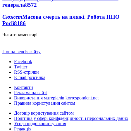
генерала
8572
Сюжет
Масова смерть на пляжі. Робота ППО
Росії
8186
Читати коментарі
Повна версія сайту
Facebook
Twitter
RSS-стрічки
E-mail розсилка
Контакти
Реклама на сайті
Використання матеріалів korrespondent.net
Правила користування сайтом
Договір користування сайтом
Політика у сфері конфіденційності і персональних даних
Угода щодо користування
Редакція