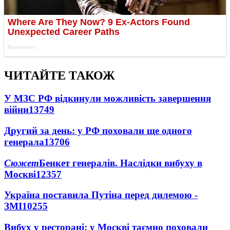
ЧИТАЙТЕ ТАКОЖ
У МЗС РФ відкинули можливість завершення
війни
13749
Другий за день: у РФ поховали ще одного
генерала
13706
Сюжет
Бенкет генералів. Наслідки вибуху в
Москві
12357
Україна поставила Путіна перед дилемою -
ЗМІ
10255
Вибух у ресторані: у Москві таємно поховали