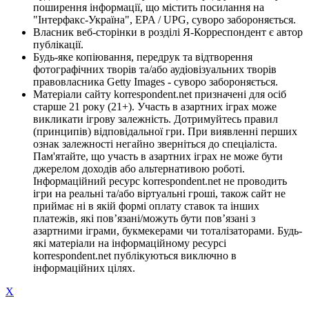
поширення інформації, що містить посилання на
"Інтерфакс-Україна", EPA / UPG, суворо забороняється.
Власник веб-сторінки в розділі Я-Корреспондент є автор
публікації.
Будь-яке копіювання, передрук та відтворення
фотографічних творів та/або аудіовізуальних творів
правовласника Getty Images - суворо забороняється.
Матеріали сайту korrespondent.net призначені для осіб
старше 21 року (21+). Участь в азартних іграх може
викликати ігрову залежність. Дотримуйтесь правил
(принципів) відповідальної гри. При виявленні перших
ознак залежності негайно зверніться до спеціаліста.
Пам'ятайте, що участь в азартних іграх не може бути
джерелом доходів або альтернативою роботі.
Інформаційний ресурс korrespondent.net не проводить
ігри на реальні та/або віртуальні гроші, також сайт не
приймає ні в якій формі оплату ставок та інших
платежів, які пов’язані/можуть бути пов’язані з
азартними іграми, букмекерами чи тоталізаторами. Будь-
які матеріали на інформаційному ресурсі
korrespondent.net публікуються виключно в
інформаційних цілях.
X