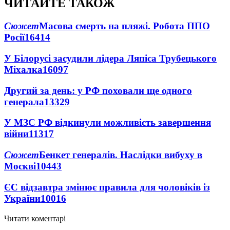
ЧИТАЙТЕ ТАКОЖ
Сюжет
Масова смерть на пляжі. Робота ППО
Росії
16414
У Білорусі засудили лідера Ляпіса Трубецького
Міхалка
16097
Другий за день: у РФ поховали ще одного
генерала
13329
У МЗС РФ відкинули можливість завершення
війни
11317
Сюжет
Бенкет генералів. Наслідки вибуху в
Москві
10443
ЄС відзавтра змінює правила для чоловіків із
України
10016
Читати коментарі