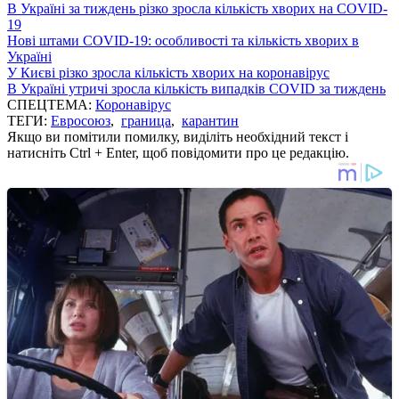
В Україні за тиждень різко зросла кількість хворих на COVID-
19
Нові штами COVID-19: особливості та кількість хворих в
Україні
У Києві різко зросла кількість хворих на коронавірус
В Україні утричі зросла кількість випадків COVID за тиждень
СПЕЦТЕМА:
Коронавірус
ТЕГИ:
Евросоюз
,
граница
,
карантин
Якщо ви помітили помилку, виділіть необхідний текст і
натисніть Ctrl + Enter, щоб повідомити про це редакцію.