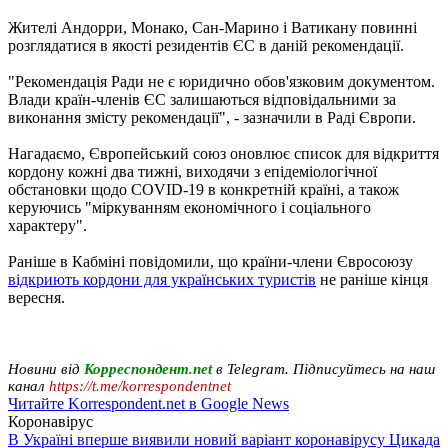
Жителі Андорри, Монако, Сан-Марино і Ватикану повинні
розглядатися в якості резидентів ЄС в даній рекомендації.
"Рекомендація Ради не є юридично обов'язковим документом.
Влади країн-членів ЄС залишаються відповідальними за
виконання змісту рекомендації", - зазначили в Раді Європи.
Нагадаємо, Європейський союз оновлює список для відкриття
кордону кожні два тижні, виходячи з епідеміологічної
обстановки щодо COVID-19 в конкретній країні, а також
керуючись "міркуванням економічного і соціального
характеру".
Раніше в Кабміні повідомили, що країни-члени Євросоюзу
відкриють кордони для українських туристів
не раніше кінця
вересня.
Новини від
Корреспондент.net
в Telegram. Підписуйтесь на наш
канал
https://t.me/korrespondentnet
Читайте Korrespondent.net в Google News
Коронавірус
В Україні вперше виявили новий варіант коронавірусу Цикада