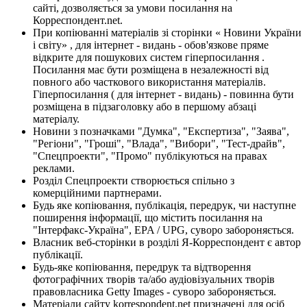
сайті, дозволяється за умови посилання на
Корреспондент.net.
При копіюванні матеріалів зі сторінки « Новини України
і світу» , для інтернет - видань - обов'язкове пряме
відкрите для пошукових систем гіперпосилання .
Посилання має бути розміщена в незалежності від
повного або часткового використання матеріалів.
Гіперпосилання ( для інтернет - видань) - повинна бути
розміщена в підзаголовку або в першому абзаці
матеріалу.
Новини з позначками "Думка", "Експертиза", "Заява",
"Регіони", "Гроші", "Влада", "Вибори", "Тест-драйв",
"Спецпроекти", "Промо" публікуються на правах
реклами.
Розділ Спецпроекти створюється спільно з
комерційними партнерами.
Будь яке копіювання, публікація, передрук, чи наступне
поширення інформації, що містить посилання на
"Інтерфакс-Україна", EPA / UPG, суворо забороняється.
Власник веб-сторінки в розділі Я-Корреспондент є автор
публікації.
Будь-яке копіювання, передрук та відтворення
фотографічних творів та/або аудіовізуальних творів
правовласника Getty Images - суворо забороняється.
Матеріали сайту korrespondent.net призначені для осіб