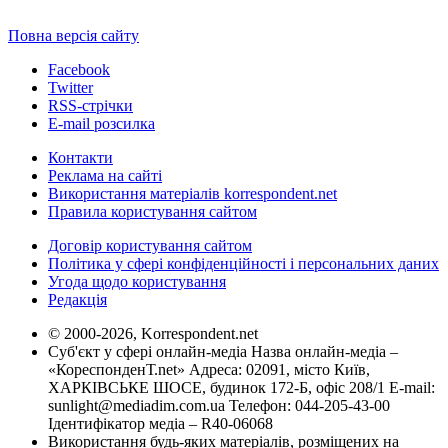
Повна версія сайту
Facebook
Twitter
RSS-стрічки
E-mail розсилка
Контакти
Реклама на сайті
Використання матеріалів korrespondent.net
Правила користування сайтом
Договір користування сайтом
Політика у сфері конфіденційності і персональних даних
Угода щодо користування
Редакція
© 2000-2026, Korrespondent.net
Суб'єкт у сфері онлайн-медіа Назва онлайн-медіа –
«КореспонденТ.net» Адреса: 02091, місто Київ,
ХАРКІВСЬКЕ ШОСЕ, будинок 172-Б, офіс 208/1 E-mail:
sunlight@mediadim.com.ua
Телефон: 044-205-43-00
Ідентифікатор медіа – R40-06068
Використання будь-яких матеріалів, розміщених на