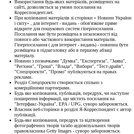
Використання будь-яких матеріалів, розміщених на
сайті, дозволяється за умови посилання на
Корреспондент.net.
При копіюванні матеріалів зі сторінки « Новини України
і світу» , для інтернет - видань - обов'язкове пряме
відкрите для пошукових систем гіперпосилання .
Посилання має бути розміщена в незалежності від
повного або часткового використання матеріалів.
Гіперпосилання ( для інтернет - видань) - повинна бути
розміщена в підзаголовку або в першому абзаці
матеріалу.
Новини з позначками "Думка", "Експертиза", "Заява",
"Регіони", "Гроші", "Влада", "Вибори", "Тест-драйв",
"Спецпроекти", "Промо" публікуються на правах
реклами.
Розділ Спецпроекти створюється спільно з
комерційними партнерами.
Будь яке копіювання, публікація, передрук, чи наступне
поширення інформації, що містить посилання на
"Інтерфакс-Україна", EPA / UPG, суворо забороняється.
Власник веб-сторінки в розділі Я-Корреспондент є автор
публікації.
Будь-яке копіювання, передрук та відтворення
фотографічних творів та/або аудіовізуальних творів
правовласника Getty Images - суворо забороняється.