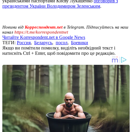
українськими паспортами Києву Лукашенко
обговорив з
президентом України Володимиром Зеленським
.
Новини від
Корреспондент.net
в Telegram. Підписуйтесь на наш
канал
https://t.me/korrespondentnet
Читайте Korrespondent.net в Google News
ТЕГИ:
Россия
,
Беларусь
,
посол
,
Боевики
Якщо ви помітили помилку, виділіть необхідний текст і
натисніть Ctrl + Enter, щоб повідомити про це редакцію.