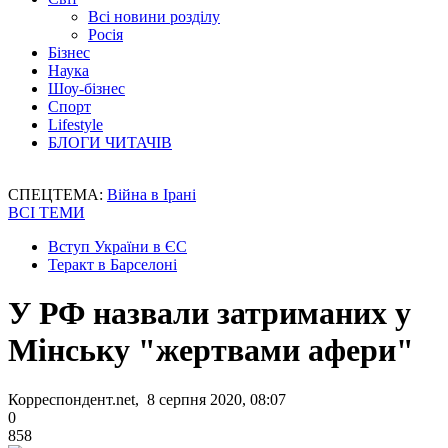
Всі новини розділу
Росія
Бізнес
Наука
Шоу-бізнес
Спорт
Lifestyle
БЛОГИ ЧИТАЧІВ
СПЕЦТЕМА:
Війна в Ірані
ВСІ ТЕМИ
Вступ України в ЄС
Теракт в Барселоні
У РФ назвали затриманих у
Мінську "жертвами афери"
Корреспондент.net, 8 серпня 2020, 08:07
0
858