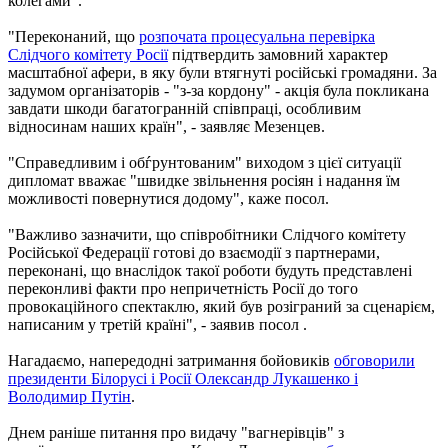
колегами".
"Переконаний, що
розпочата процесуальна перевірка
Слідчого комітету Росії
підтвердить замовний характер
масштабної афери, в яку були втягнуті російські громадяни. За
задумом організаторів - "з-за кордону" - акція була покликана
завдати шкоди багатогранній співпраці, особливим
відносинам наших країн", - заявляє Мезенцев.
"Справедливим і обѓрунтованим" виходом з цієї ситуації
дипломат вважає "швидке звільнення росіян і надання їм
можливості повернутися додому", каже посол.
"Важливо зазначити, що співробітники Слідчого комітету
Російської Федерації готові до взаємодії з партнерами,
переконані, що внаслідок такої роботи будуть представлені
переконливі факти про непричетність Росії до того
провокаційного спектаклю, який був розіграний за сценарієм,
написаним у третій країні", - заявив посол .
Нагадаємо, напередодні затримання бойовиків
обговорили
президенти Білорусі і Росії Олександр Лукашенко і
Володимир Путін
.
Днем раніше питання про видачу "вагнерівців" з