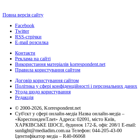
Повна версія сайту
Facebook
Twitter
RSS-стрічки
E-mail розсилка
Контакти
Реклама на сайті
Використання матеріалів korrespondent.net
Правила користування сайтом
Договір користування сайтом
Політика у сфері конфіденційності і персональних даних
Угода щодо користування
Редакція
© 2000-2026, Korrespondent.net
Суб'єкт у сфері онлайн-медіа Назва онлайн-медіа –
«КореспонденТ.net» Адреса: 02091, місто Київ,
ХАРКІВСЬКЕ ШОСЕ, будинок 172-Б, офіс 208/1 E-mail:
sunlight@mediadim.com.ua
Телефон: 044-205-43-00
Ідентифікатор медіа – R40-06068