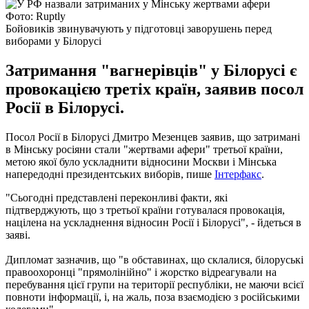
Фото: Ruptly
Бойовиків звинувачують у підготовці заворушень перед
виборами у Білорусі
Затримання "вагнерівців" у Білорусі є
провокацією третіх країн, заявив посол
Росії в Білорусі.
Посол Росії в Білорусі Дмитро Мезенцев заявив, що затримані
в Мінську росіяни стали "жертвами афери" третьої країни,
метою якої було ускладнити відносини Москви і Мінська
напередодні президентських виборів, пише
Інтерфакс
.
"Сьогодні представлені переконливі факти, які
підтверджують, що з третьої країни готувалася провокація,
націлена на ускладнення відносин Росії і Білорусі", - йдеться в
заяві.
Дипломат зазначив, що "в обставинах, що склалися, білоруські
правоохоронці "прямолінійно" і жорстко відреагували на
перебування цієї групи на території республіки, не маючи всієї
повноти інформації, і, на жаль, поза взаємодією з російськими