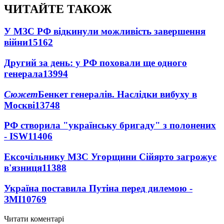
ЧИТАЙТЕ ТАКОЖ
У МЗС РФ відкинули можливість завершення
війни
15162
Другий за день: у РФ поховали ще одного
генерала
13994
Сюжет
Бенкет генералів. Наслідки вибуху в
Москві
13748
РФ створила "українську бригаду" з полонених
- ISW
11406
Ексочільнику МЗС Угорщини Сійярто загрожує
в'язниця
11388
Україна поставила Путіна перед дилемою -
ЗМІ
10769
Читати коментарі