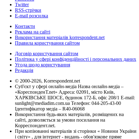
Twitter
RSS-стрічки
E-mail розсилка
Контакти
Реклама на сайті
Використання матеріалів korrespondent.net
Правила користування сайтом
Договір користування сайтом
Політика у сфері конфіденційності і персональних даних
Угода щодо користування
Редакція
© 2000-2026, Korrespondent.net
Суб'єкт у сфері онлайн-медіа Назва онлайн-медіа –
«КореспонденТ.net» Адреса: 02091, місто Київ,
ХАРКІВСЬКЕ ШОСЕ, будинок 172-Б, офіс 208/1 E-mail:
sunlight@mediadim.com.ua
Телефон: 044-205-43-00
Ідентифікатор медіа – R40-06068
Використання будь-яких матеріалів, розміщених на
сайті, дозволяється за умови посилання на
Корреспондент.net.
При копіюванні матеріалів зі сторінки « Новини України
і світу» , для інтернет - видань - обов'язкове пряме