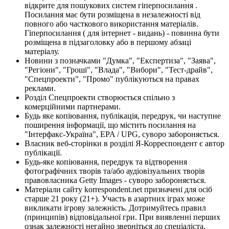
відкрите для пошукових систем гіперпосилання .
Посилання має бути розміщена в незалежності від
повного або часткового використання матеріалів.
Гіперпосилання ( для інтернет - видань) - повинна бути
розміщена в підзаголовку або в першому абзаці
матеріалу.
Новини з позначками "Думка", "Експертиза", "Заява",
"Регіони", "Гроші", "Влада", "Вибори", "Тест-драйв",
"Спецпроекти", "Промо" публікуються на правах
реклами.
Розділ Спецпроекти створюється спільно з
комерційними партнерами.
Будь яке копіювання, публікація, передрук, чи наступне
поширення інформації, що містить посилання на
"Інтерфакс-Україна", EPA / UPG, суворо забороняється.
Власник веб-сторінки в розділі Я-Корреспондент є автор
публікації.
Будь-яке копіювання, передрук та відтворення
фотографічних творів та/або аудіовізуальних творів
правовласника Getty Images - суворо забороняється.
Матеріали сайту korrespondent.net призначені для осіб
старше 21 року (21+). Участь в азартних іграх може
викликати ігрову залежність. Дотримуйтесь правил
(принципів) відповідальної гри. При виявленні перших
ознак залежності негайно зверніться до спеціаліста.