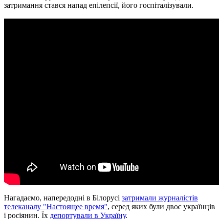
затримання стався напад епілепсії, його госпіталізували.
Нагадаємо, напередодні в Білорусі
затримали журналістів
телеканалу "Настоящее время"
, серед яких були двоє українців
і росіянин. Їх
депортували в Україну
.