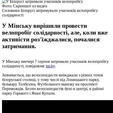
Фото: Скриншот из видео
Силовики Білорусі затримували учасників велопробігу
солідарності
У Мінську вирішили провести
велопробіг солідарності, але, коли вже
активісти роз'їжджалися, почалися
затримання.
У Мінську ввечері 7 серпня затримали учасників велопробігу
солідарності, повідомляє
tut.by
.
Зазначається, що велосипедисти виїжджали з різних точок
білоруської столиці, у тому числі від Лошицького парку,
бульвару Толбухіна, Футбольного манежу на проспекті
Переможців. Безліч велосипедистів було в центрі, в районі
парку Горького і Янки Купали.