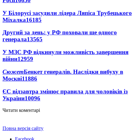
Росії
16650
У Білорусі засудили лідера Ляпіса Трубецького
Міхалка
16185
Другий за день: у РФ поховали ще одного
генерала
13565
У МЗС РФ відкинули можливість завершення
війни
12959
Сюжет
Бенкет генералів. Наслідки вибуху в
Москві
11886
ЄС відзавтра змінює правила для чоловіків із
України
10096
Читати коментарі
Повна версія сайту
Facebook