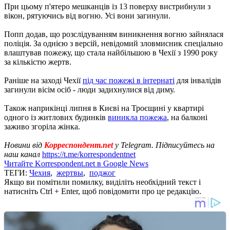
При цьому п'ятеро мешканців із 13 поверху вистрибнули з
вікон, рятуючись від вогню. Усі вони загинули.
Попп додав, що розслідуванням виникнення вогню зайнялася
поліція. За однією з версій, невідомий зловмисник спеціально
влаштував пожежу, що стала найбільшою в Чехії з 1990 року
за кількістю жертв.
Раніше на заході Чехії
під час пожежі в інтернаті
для інвалідів
загинули вісім осіб - люди задихнулися від диму.
Також наприкінці липня в Києві на Троєщині у квартирі
одного із житлових будинків
виникла пожежа
, на балконі
заживо згоріла жінка.
Новини від
Корреспондент.net
у Telegram. Підписуйтесь на
наш канал
https://t.me/korrespondentnet
Читайте Korrespondent.net в Google News
ТЕГИ:
Чехия
,
жертвы
,
поджог
Якщо ви помітили помилку, виділіть необхідний текст і
натисніть Ctrl + Enter, щоб повідомити про це редакцію.