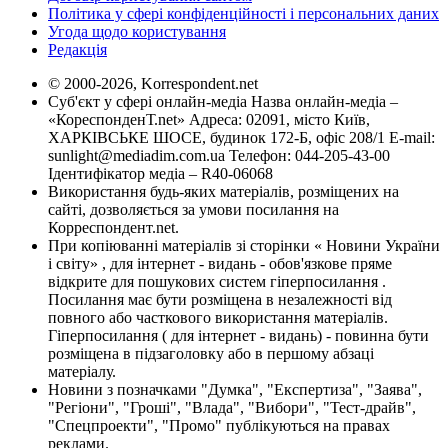
Політика у сфері конфіденційності і персональних даних
Угода щодо користування
Редакція
© 2000-2026, Korrespondent.net
Суб'єкт у сфері онлайн-медіа Назва онлайн-медіа –
«КореспонденТ.net» Адреса: 02091, місто Київ,
ХАРКІВСЬКЕ ШОСЕ, будинок 172-Б, офіс 208/1 E-mail:
sunlight@mediadim.com.ua
Телефон: 044-205-43-00
Ідентифікатор медіа – R40-06068
Використання будь-яких матеріалів, розміщених на
сайті, дозволяється за умови посилання на
Корреспондент.net.
При копіюванні матеріалів зі сторінки « Новини України
і світу» , для інтернет - видань - обов'язкове пряме
відкрите для пошукових систем гіперпосилання .
Посилання має бути розміщена в незалежності від
повного або часткового використання матеріалів.
Гіперпосилання ( для інтернет - видань) - повинна бути
розміщена в підзаголовку або в першому абзаці
матеріалу.
Новини з позначками "Думка", "Експертиза", "Заява",
"Регіони", "Гроші", "Влада", "Вибори", "Тест-драйв",
"Спецпроекти", "Промо" публікуються на правах
реклами.