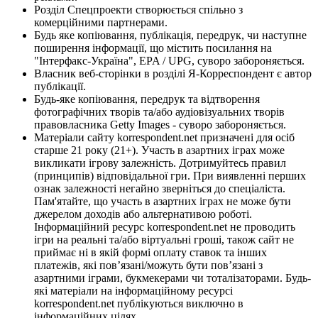
Розділ Спецпроекти створюється спільно з
комерційними партнерами.
Будь яке копіювання, публікація, передрук, чи наступне
поширення інформації, що містить посилання на
"Інтерфакс-Україна", EPA / UPG, суворо забороняється.
Власник веб-сторінки в розділі Я-Корреспондент є автор
публікації.
Будь-яке копіювання, передрук та відтворення
фотографічних творів та/або аудіовізуальних творів
правовласника Getty Images - суворо забороняється.
Матеріали сайту korrespondent.net призначені для осіб
старше 21 року (21+). Участь в азартних іграх може
викликати ігрову залежність. Дотримуйтесь правил
(принципів) відповідальної гри. При виявленні перших
ознак залежності негайно зверніться до спеціаліста.
Пам'ятайте, що участь в азартних іграх не може бути
джерелом доходів або альтернативою роботі.
Інформаційний ресурс korrespondent.net не проводить
ігри на реальні та/або віртуальні гроші, також сайт не
приймає ні в якій формі оплату ставок та інших
платежів, які пов’язані/можуть бути пов’язані з
азартними іграми, букмекерами чи тоталізаторами. Будь-
які матеріали на інформаційному ресурсі
korrespondent.net публікуються виключно в
інформаційних цілях.