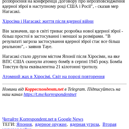
роззброєння на конференції Договору про нерозповсюдження
ядерної зброї в наступному році США і Росії", - сказав мер
Нагасакі.
Хіросіма і Нагасакі: життя після ядерної війни
Він зазначив, що в світі триває розробка нової ядерної зброї -
більш простої в застосуванні і меншої за розмірами. "В
результаті загроза застосування ядерної зброї стає все більш
реальною", - заявив Тауе.
Нагасакі стало другим містом Японії після Хіросіми, на яке
ВПС США скинули атомну бомбу в серпні 1945 року. Бомба
Товстун була еквівалентна 21 кілотонні тротилу.
Атомний жах в Хіросімі. Світ на порозі повторення
Новини від
Корреспондент.net
в Telegram. Підписуйтесь на
наш канал
https://t.me/korrespondentnet
Читайте Korrespondent.net в Google News
ТЕГИ:
Япония
,
ядерное оружие
,
ядерная угроза
,
Вторая