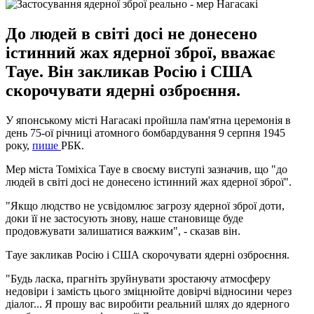
До людей в світі досі не донесено
істинний жах ядерної зброї, вважає
Тауе. Він закликав Росію і США
скорочувати ядерні озброєння.
У японському місті Нагасакі пройшла пам'ятна церемонія в
день 75-ої річниці атомного бомбардування 9 серпня 1945
року,
пише
РБК.
Мер міста Томіхіса Тауе в своєму виступі зазначив, що "до
людей в світі досі не донесено істинний жах ядерної зброї".
"Якщо людство не усвідомлює загрозу ядерної зброї доти,
доки її не застосують знову, наше становище буде
продовжувати залишатися важким", - сказав він.
Тауе закликав Росію і США скорочувати ядерні озброєння.
"Будь ласка, прагніть зруйнувати зростаючу атмосферу
недовіри і замість цього зміцнюйте довірчі відносини через
діалог... Я прошу вас виробити реальний шлях до ядерного