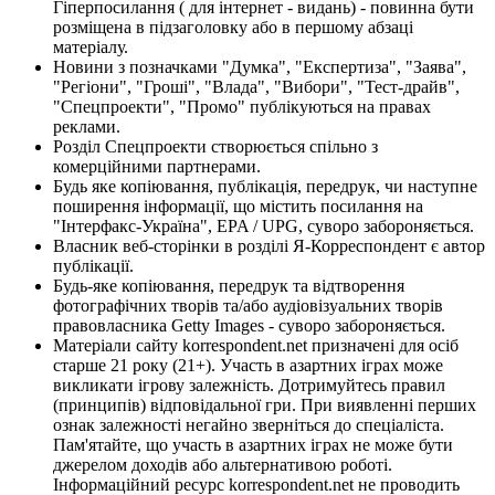
Гіперпосилання ( для інтернет - видань) - повинна бути
розміщена в підзаголовку або в першому абзаці
матеріалу.
Новини з позначками "Думка", "Експертиза", "Заява",
"Регіони", "Гроші", "Влада", "Вибори", "Тест-драйв",
"Спецпроекти", "Промо" публікуються на правах
реклами.
Розділ Спецпроекти створюється спільно з
комерційними партнерами.
Будь яке копіювання, публікація, передрук, чи наступне
поширення інформації, що містить посилання на
"Інтерфакс-Україна", EPA / UPG, суворо забороняється.
Власник веб-сторінки в розділі Я-Корреспондент є автор
публікації.
Будь-яке копіювання, передрук та відтворення
фотографічних творів та/або аудіовізуальних творів
правовласника Getty Images - суворо забороняється.
Матеріали сайту korrespondent.net призначені для осіб
старше 21 року (21+). Участь в азартних іграх може
викликати ігрову залежність. Дотримуйтесь правил
(принципів) відповідальної гри. При виявленні перших
ознак залежності негайно зверніться до спеціаліста.
Пам'ятайте, що участь в азартних іграх не може бути
джерелом доходів або альтернативою роботі.
Інформаційний ресурс korrespondent.net не проводить