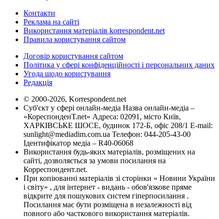
Контакти
Реклама на сайті
Використання матеріалів korrespondent.net
Правила користування сайтом
Договір користування сайтом
Політика у сфері конфіденційності і персональних даних
Угода щодо користування
Редакція
© 2000-2026, Korrespondent.net
Суб'єкт у сфері онлайн-медіа Назва онлайн-медіа –
«КореспонденТ.net» Адреса: 02091, місто Київ,
ХАРКІВСЬКЕ ШОСЕ, будинок 172-Б, офіс 208/1 E-mail:
sunlight@mediadim.com.ua
Телефон: 044-205-43-00
Ідентифікатор медіа – R40-06068
Використання будь-яких матеріалів, розміщених на
сайті, дозволяється за умови посилання на
Корреспондент.net.
При копіюванні матеріалів зі сторінки « Новини України
і світу» , для інтернет - видань - обов'язкове пряме
відкрите для пошукових систем гіперпосилання .
Посилання має бути розміщена в незалежності від
повного або часткового використання матеріалів.