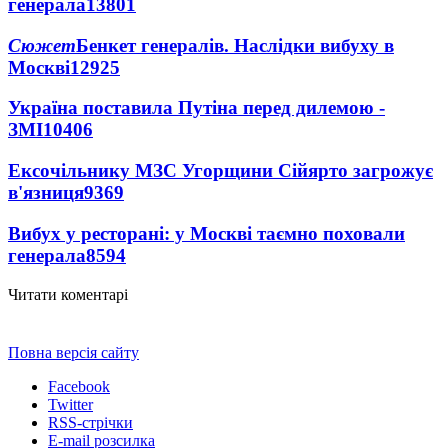
генерала
13801
Сюжет
Бенкет генералів. Наслідки вибуху в
Москві
12925
Україна поставила Путіна перед дилемою -
ЗМІ
10406
Ексочільнику МЗС Угорщини Сійярто загрожує
в'язниця
9369
Вибух у ресторані: у Москві таємно поховали
генерала
8594
Читати коментарі
Повна версія сайту
Facebook
Twitter
RSS-стрічки
E-mail розсилка