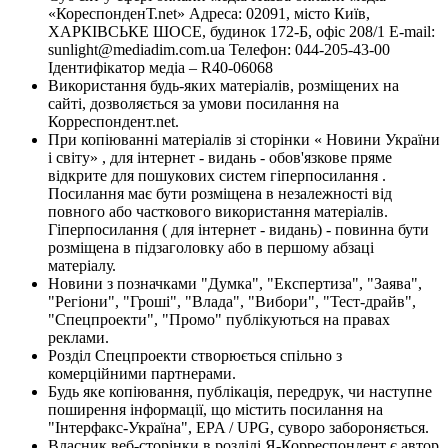
«КореспонденТ.net» Адреса: 02091, місто Київ,
ХАРКІВСЬКЕ ШОСЕ, будинок 172-Б, офіс 208/1 E-mail:
sunlight@mediadim.com.ua
Телефон: 044-205-43-00
Ідентифікатор медіа – R40-06068
Використання будь-яких матеріалів, розміщених на
сайті, дозволяється за умови посилання на
Корреспондент.net.
При копіюванні матеріалів зі сторінки « Новини України
і світу» , для інтернет - видань - обов'язкове пряме
відкрите для пошукових систем гіперпосилання .
Посилання має бути розміщена в незалежності від
повного або часткового використання матеріалів.
Гіперпосилання ( для інтернет - видань) - повинна бути
розміщена в підзаголовку або в першому абзаці
матеріалу.
Новини з позначками "Думка", "Експертиза", "Заява",
"Регіони", "Гроші", "Влада", "Вибори", "Тест-драйв",
"Спецпроекти", "Промо" публікуються на правах
реклами.
Розділ Спецпроекти створюється спільно з
комерційними партнерами.
Будь яке копіювання, публікація, передрук, чи наступне
поширення інформації, що містить посилання на
"Інтерфакс-Україна", EPA / UPG, суворо забороняється.
Власник веб-сторінки в розділі Я-Корреспондент є автор