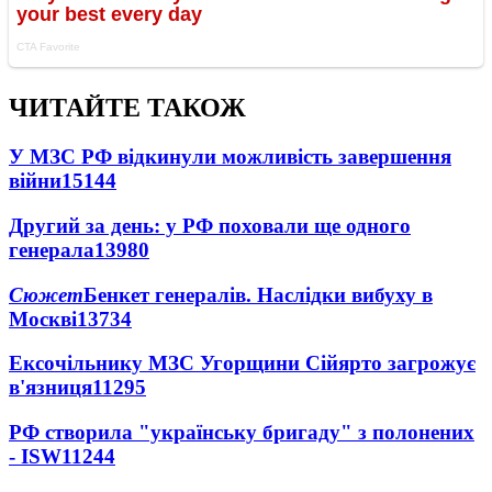
ЧИТАЙТЕ ТАКОЖ
У МЗС РФ відкинули можливість завершення
війни
15144
Другий за день: у РФ поховали ще одного
генерала
13980
Сюжет
Бенкет генералів. Наслідки вибуху в
Москві
13734
Ексочільнику МЗС Угорщини Сійярто загрожує
в'язниця
11295
РФ створила "українську бригаду" з полонених
- ISW
11244