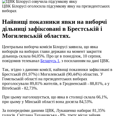
ЦВК Білорусі оголосила підсумкову явку на президентських
виборах
Найвищі показники явки на виборчі
дільниці зафіксовані в Брестській і
Могилевській областях.
Центральна виборча комісія Білорусі заявила, що явка
виборців на виборах глави держави на момент закриття
дільниць склала 84,05%. Про це в понеділок, 10 серпня,
повідомив телеканал
Беларусь 1
, з посиланням на дані ЦВК.
Так, згідно з даними комісії, найвищі показники зафіксовані в
Брестській (91,97%) і Могилевській (90,44%) областях. У
Гомельській області на президентських виборах
проголосували 89,81% жителів, в Гродненській - 88,81%, а у
Вітебській - 82,73%.
При цьому наголошується, що явка в столиці склала 66,1%,
при цьому у Мінській області вона досягла 84,53%.
За попередніми даними ЦВК, Лукашенко набирає 81,35%
голосів, Світлана Тихановська - 8%, третє місце зайняв