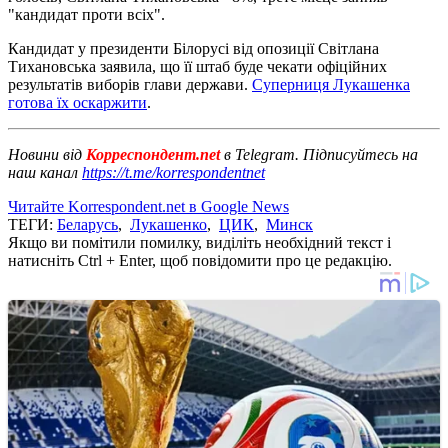
"кандидат проти всіх".
Кандидат у президенти Білорусі від опозиції Світлана
Тихановська заявила, що її штаб буде чекати офіційних
результатів виборів глави держави.
Суперниця Лукашенка
готова їх оскаржити
.
Новини від
Корреспондент.net
в Telegram. Підписуйтесь на
наш канал
https://t.me/korrespondentnet
Читайте Korrespondent.net в Google News
ТЕГИ:
Беларусь
,
Лукашенко
,
ЦИК
,
Минск
Якщо ви помітили помилку, виділіть необхідний текст і
натисніть Ctrl + Enter, щоб повідомити про це редакцію.