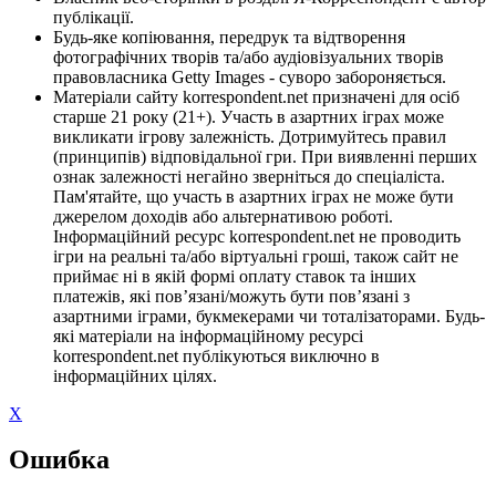
публікації.
Будь-яке копіювання, передрук та відтворення
фотографічних творів та/або аудіовізуальних творів
правовласника Getty Images - суворо забороняється.
Матеріали сайту korrespondent.net призначені для осіб
старше 21 року (21+). Участь в азартних іграх може
викликати ігрову залежність. Дотримуйтесь правил
(принципів) відповідальної гри. При виявленні перших
ознак залежності негайно зверніться до спеціаліста.
Пам'ятайте, що участь в азартних іграх не може бути
джерелом доходів або альтернативою роботі.
Інформаційний ресурс korrespondent.net не проводить
ігри на реальні та/або віртуальні гроші, також сайт не
приймає ні в якій формі оплату ставок та інших
платежів, які пов’язані/можуть бути пов’язані з
азартними іграми, букмекерами чи тоталізаторами. Будь-
які матеріали на інформаційному ресурсі
korrespondent.net публікуються виключно в
інформаційних цілях.
X
Ошибка