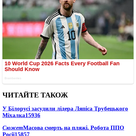
ЧИТАЙТЕ ТАКОЖ
У Білорусі засудили лідера Ляпіса Трубецького
Міхалка
15936
Сюжет
Масова смерть на пляжі. Робота ППО
Росії
15857