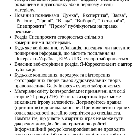
розміщена в підзаголовку або в першому абзаці
матеріалу.
Новини з позначками "Думка", "Експертиза", "Заява",
"Регіони", "Гроші", "Влада", "Вибори", "Тест-драйв",
"Спецпроекти", "Промо" публікуються на правах
реклами.
Розділ Спецпроекти створюється спільно з
комерційними партнерами.
Будь яке копіювання, публікація, передрук, чи наступне
поширення інформації, що містить посилання на
"Інтерфакс-Україна", EPA / UPG, суворо забороняється.
Власник веб-сторінки в розділі Я-Корреспондент є автор
публікації.
Будь-яке копіювання, передрук та відтворення
фотографічних творів та/або аудіовізуальних творів
правовласника Getty Images - суворо забороняється.
Матеріали сайту korrespondent.net призначені для осіб
старше 21 року (21+). Участь в азартних іграх може
викликати ігрову залежність. Дотримуйтесь правил
(принципів) відповідальної гри. При виявленні перших
ознак залежності негайно зверніться до спеціаліста.
Пам'ятайте, що участь в азартних іграх не може бути
джерелом доходів або альтернативою роботі.
Інформаційний ресурс korrespondent.net не проводить
ігри на реальні та/або віртуальні гроші, також сайт не