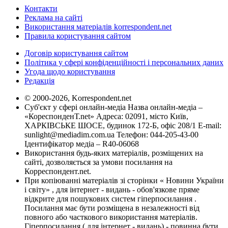
Контакти
Реклама на сайті
Використання матеріалів korrespondent.net
Правила користування сайтом
Договір користування сайтом
Політика у сфері конфіденційності і персональних даних
Угода щодо користування
Редакція
© 2000-2026, Korrespondent.net
Суб'єкт у сфері онлайн-медіа Назва онлайн-медіа –
«КореспонденТ.net» Адреса: 02091, місто Київ,
ХАРКІВСЬКЕ ШОСЕ, будинок 172-Б, офіс 208/1 E-mail:
sunlight@mediadim.com.ua
Телефон: 044-205-43-00
Ідентифікатор медіа – R40-06068
Використання будь-яких матеріалів, розміщених на
сайті, дозволяється за умови посилання на
Корреспондент.net.
При копіюванні матеріалів зі сторінки « Новини України
і світу» , для інтернет - видань - обов'язкове пряме
відкрите для пошукових систем гіперпосилання .
Посилання має бути розміщена в незалежності від
повного або часткового використання матеріалів.
Гіперпосилання ( для інтернет - видань) - повинна бути