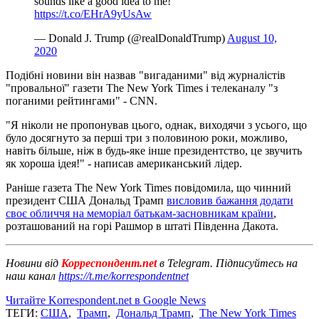
sounds like a good idea to me!
https://t.co/EHrA9yUsAw
— Donald J. Trump (@realDonaldTrump)
August 10,
2020
Подібні новини він назвав "вигаданими" від журналістів
"провальної" газети The New York Times і телеканалу "з
поганими рейтингами" - CNN.
"Я ніколи не пропонував цього, однак, виходячи з усього, що
було досягнуто за перші три з половиною роки, можливо,
навіть більше, ніж в будь-яке інше президентство, це звучить
як хороша ідея!" - написав американський лідер.
Раніше газета The New York Times повідомила, що чинний
президент США Дональд Трамп
висловив бажання додати
своє обличчя на меморіал батькам-засновникам країни
,
розташований на горі Рашмор в штаті Південна Дакота.
Новини від
Корреспондент.net
в Telegram. Підписуйтесь на
наш канал
https://t.me/korrespondentnet
Читайте Korrespondent.net в Google News
ТЕГИ:
США
,
Трамп
,
Дональд Трамп
,
The New York Times