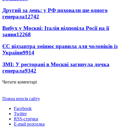
Другий за день: у РФ поховали ще одного
генерала
12742
Вибух у Москві: Італія відповіла Росії на її
заяви
12268
ЄС відзавтра змінює правила для чоловіків із
України
9914
ЗМІ: У ресторані в Москві загинула дочка
генерала
9342
Читати коментарі
Повна версія сайту
Facebook
Twitter
RSS-стрічки
E-mail розсилка