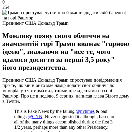
0
254
Президент США Дональд Трамп
Можливу появу свого обличчя на
знаменитій горі Трамп вважає "гарною
ідеєю", зважаючи на "все те, чого
вдалося досягти за перші 3,5 року"
його президентства.
Президент США Дональд Трамп спростував повідомлення
про те, що він нібито має намір додати своє обличчя до
меморіалу з чотирма видатними президентами на горі
Рашмор. Про це в неділю, 9 серпня, написав глава Білого дому
в Twitter.
This is Fake News by the failing
@nytimes
& bad
ratings
@CNN
. Never suggested it although, based on
all of the many things accomplished during the first 3
1/2 years, perhaps more than any other Presidency,