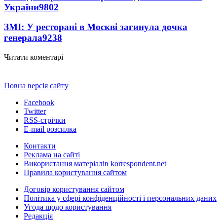
України
9802
ЗМІ: У ресторані в Москві загинула дочка
генерала
9238
Читати коментарі
Повна версія сайту
Facebook
Twitter
RSS-стрічки
E-mail розсилка
Контакти
Реклама на сайті
Використання матеріалів korrespondent.net
Правила користування сайтом
Договір користування сайтом
Політика у сфері конфіденційності і персональних даних
Угода щодо користування
Редакція