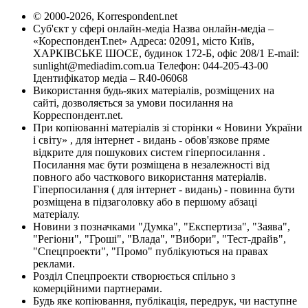
© 2000-2026, Korrespondent.net
Суб'єкт у сфері онлайн-медіа Назва онлайн-медіа –
«КореспонденТ.net» Адреса: 02091, місто Київ,
ХАРКІВСЬКЕ ШОСЕ, будинок 172-Б, офіс 208/1 E-mail:
sunlight@mediadim.com.ua
Телефон: 044-205-43-00
Ідентифікатор медіа – R40-06068
Використання будь-яких матеріалів, розміщених на
сайті, дозволяється за умови посилання на
Корреспондент.net.
При копіюванні матеріалів зі сторінки « Новини України
і світу» , для інтернет - видань - обов'язкове пряме
відкрите для пошукових систем гіперпосилання .
Посилання має бути розміщена в незалежності від
повного або часткового використання матеріалів.
Гіперпосилання ( для інтернет - видань) - повинна бути
розміщена в підзаголовку або в першому абзаці
матеріалу.
Новини з позначками "Думка", "Експертиза", "Заява",
"Регіони", "Гроші", "Влада", "Вибори", "Тест-драйв",
"Спецпроекти", "Промо" публікуються на правах
реклами.
Розділ Спецпроекти створюється спільно з
комерційними партнерами.
Будь яке копіювання, публікація, передрук, чи наступне