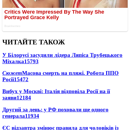
ЧИТАЙТЕ ТАКОЖ
У Білорусі засудили лідера Ляпіса Трубецького
Міхалка
15793
Сюжет
Масова смерть на пляжі. Робота ППО
Росії
15472
Вибух у Москві: Італія відповіла Росії на її
заяви
12184
Другий за день: у РФ поховали ще одного
генерала
11934
ЄС відзавтра змінює правила для чоловіків із