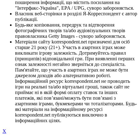
поширення інформації, що містить посилання на
"Інтерфакс-Україна", EPA / UPG, суворо забороняється.
Власник веб-сторінки в розділі Я-Корреспондент є автор
публікації.
Будь-яке копіювання, передрук та відтворення
фотографічних творів та/або аудіовізуальних творів
правовласника Getty Images - суворо забороняється.
Матеріали сайту korrespondent.net призначені для осіб
старше 21 року (21+). Участь в азартних іграх може
викликати ігрову залежність. Дотримуйтесь правил
(принципів) відповідальної гри. При виявленні перших
ознак залежності негайно зверніться до спеціаліста.
Пам'ятайте, що участь в азартних іграх не може бути
джерелом доходів або альтернативою роботі.
Інформаційний ресурс korrespondent.net не проводить
ігри на реальні та/або віртуальні гроші, також сайт не
приймає ні в якій формі оплату ставок та інших
платежів, які пов’язані/можуть бути пов’язані з
азартними іграми, букмекерами чи тоталізаторами. Будь-
які матеріали на інформаційному ресурсі
korrespondent.net публікуються виключно в
інформаційних цілях.
X