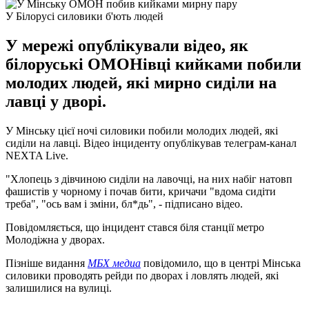
У Білорусі силовики б'ють людей
У мережі опублікували відео, як
білоруські ОМОНівці кийками побили
молодих людей, які мирно сиділи на
лавці у дворі.
У Мінську цієї ночі силовики побили молодих людей, які
сиділи на лавці. Відео інциденту опублікував телеграм-канал
NEXTA Live.
"Хлопець з дівчиною сиділи на лавочці, на них набіг натовп
фашистів у чорному і почав бити, кричачи "вдома сидіти
треба", "ось вам і зміни, бл*дь", - підписано відео.
Повідомляється, що інцидент стався біля станції метро
Молодіжна у дворах.
Пізніше видання
МБХ медиа
повідомило, що в центрі Мінська
силовики проводять рейди по дворах і ловлять людей, які
залишилися на вулиці.