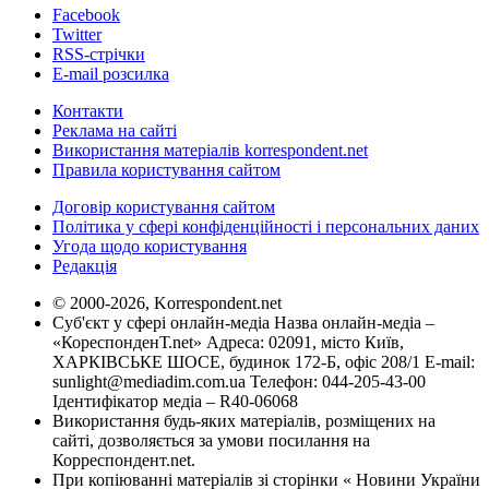
Facebook
Twitter
RSS-стрічки
E-mail розсилка
Контакти
Реклама на сайті
Використання матеріалів korrespondent.net
Правила користування сайтом
Договір користування сайтом
Політика у сфері конфіденційності і персональних даних
Угода щодо користування
Редакція
© 2000-2026, Korrespondent.net
Суб'єкт у сфері онлайн-медіа Назва онлайн-медіа –
«КореспонденТ.net» Адреса: 02091, місто Київ,
ХАРКІВСЬКЕ ШОСЕ, будинок 172-Б, офіс 208/1 E-mail:
sunlight@mediadim.com.ua
Телефон: 044-205-43-00
Ідентифікатор медіа – R40-06068
Використання будь-яких матеріалів, розміщених на
сайті, дозволяється за умови посилання на
Корреспондент.net.
При копіюванні матеріалів зі сторінки « Новини України