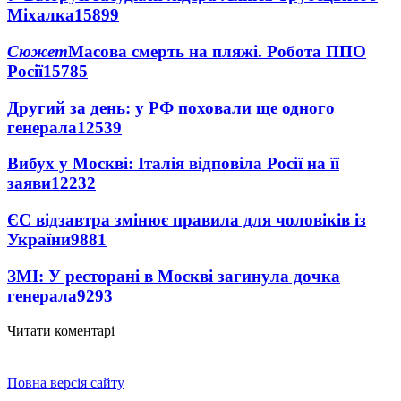
Міхалка
15899
Сюжет
Масова смерть на пляжі. Робота ППО
Росії
15785
Другий за день: у РФ поховали ще одного
генерала
12539
Вибух у Москві: Італія відповіла Росії на її
заяви
12232
ЄС відзавтра змінює правила для чоловіків із
України
9881
ЗМІ: У ресторані в Москві загинула дочка
генерала
9293
Читати коментарі
Повна версія сайту