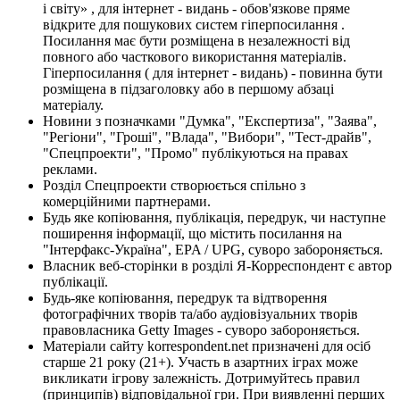
і світу» , для інтернет - видань - обов'язкове пряме
відкрите для пошукових систем гіперпосилання .
Посилання має бути розміщена в незалежності від
повного або часткового використання матеріалів.
Гіперпосилання ( для інтернет - видань) - повинна бути
розміщена в підзаголовку або в першому абзаці
матеріалу.
Новини з позначками "Думка", "Експертиза", "Заява",
"Регіони", "Гроші", "Влада", "Вибори", "Тест-драйв",
"Спецпроекти", "Промо" публікуються на правах
реклами.
Розділ Спецпроекти створюється спільно з
комерційними партнерами.
Будь яке копіювання, публікація, передрук, чи наступне
поширення інформації, що містить посилання на
"Інтерфакс-Україна", EPA / UPG, суворо забороняється.
Власник веб-сторінки в розділі Я-Корреспондент є автор
публікації.
Будь-яке копіювання, передрук та відтворення
фотографічних творів та/або аудіовізуальних творів
правовласника Getty Images - суворо забороняється.
Матеріали сайту korrespondent.net призначені для осіб
старше 21 року (21+). Участь в азартних іграх може
викликати ігрову залежність. Дотримуйтесь правил
(принципів) відповідальної гри. При виявленні перших