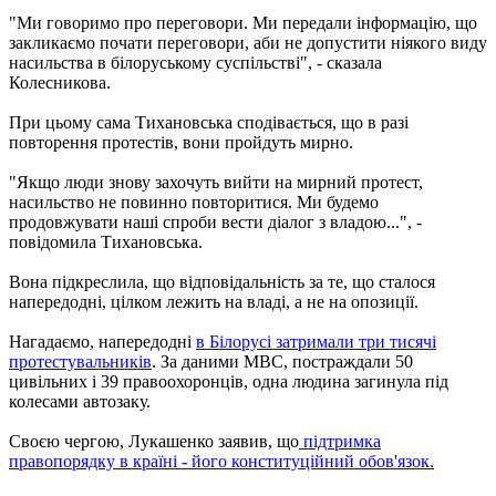
"Ми говоримо про переговори. Ми передали інформацію, що
закликаємо почати переговори, аби не допустити ніякого виду
насильства в білоруському суспільстві", - сказала
Колесникова.
При цьому сама Тихановська сподівається, що в разі
повторення протестів, вони пройдуть мирно.
"Якщо люди знову захочуть вийти на мирний протест,
насильство не повинно повторитися. Ми будемо
продовжувати наші спроби вести діалог з владою...", -
повідомила Тихановська.
Вона підкреслила, що відповідальність за те, що сталося
напередодні, цілком лежить на владі, а не на опозиції.
Нагадаємо, напередодні
в Білорусі затримали три тисячі
протестувальників
. За даними МВС, постраждали 50
цивільних і 39 правоохоронців, одна людина загинула під
колесами автозаку.
Своєю чергою, Лукашенко заявив, що
підтримка
правопорядку в країні - його конституційний обов'язок.