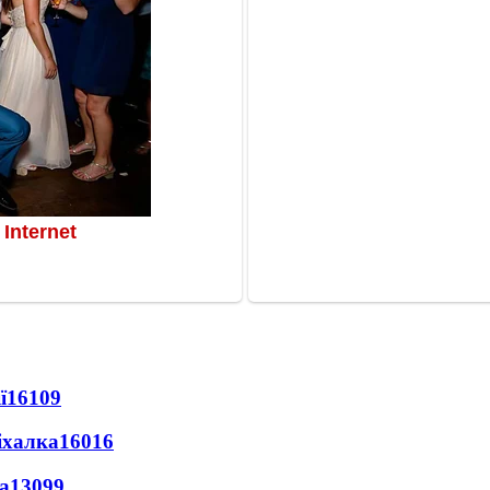
ї
16109
іхалка
16016
а
13099