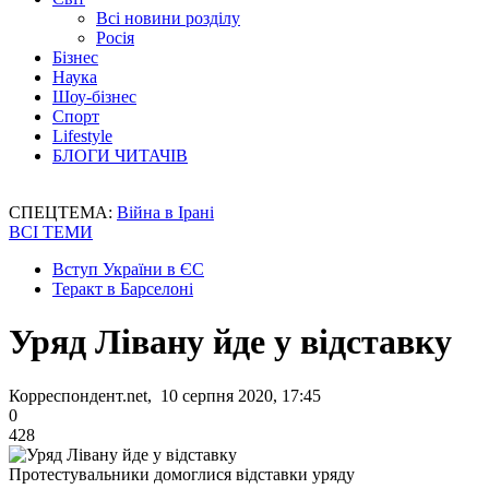
Всі новини розділу
Росія
Бізнес
Наука
Шоу-бізнес
Спорт
Lifestyle
БЛОГИ ЧИТАЧІВ
СПЕЦТЕМА:
Війна в Ірані
ВСІ ТЕМИ
Вступ України в ЄС
Теракт в Барселоні
Уряд Лівану йде у відставку
Корреспондент.net, 10 серпня 2020, 17:45
0
428
Протестувальники домоглися відставки уряду