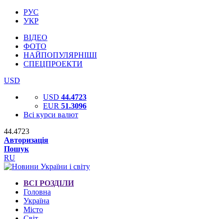
РУС
УКР
ВІДЕО
ФОТО
НАЙПОПУЛЯРНІШІ
СПЕЦПРОЕКТИ
USD
USD
44.4723
EUR
51.3096
Всі курси валют
44.4723
Авторизація
Пошук
RU
ВСІ РОЗДІЛИ
Головна
Україна
Місто
Світ