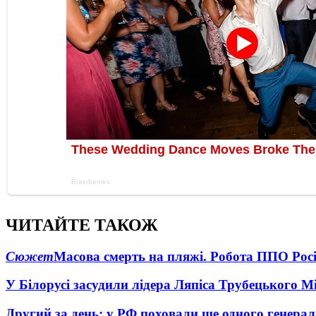
ЧИТАЙТЕ ТАКОЖ
Сюжет
Масова смерть на пляжі. Робота ППО Росі
У Білорусі засудили лідера Ляпіса Трубецького М
Другий за день: у РФ поховали ще одного генерал