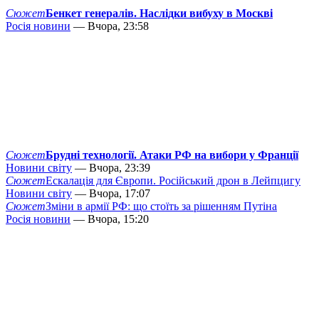
Сюжет
Бенкет генералів. Наслідки вибуху в Москві
Росія новини
— Вчора, 23:58
Сюжет
Брудні технології. Атаки РФ на вибори у Франції
Новини світу
— Вчора, 23:39
Сюжет
Ескалація для Європи. Російський дрон в Лейпцигу
Новини світу
— Вчора, 17:07
Сюжет
Зміни в армії РФ: що стоїть за рішенням Путіна
Росія новини
— Вчора, 15:20