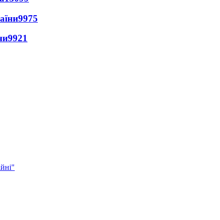
раїни
9975
ни
9921
ійні"