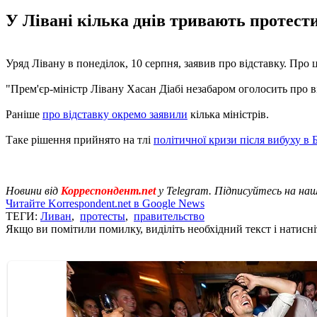
У Лівані кілька днів тривають протест
Уряд Лівану в понеділок, 10 серпня, заявив про відставку. Про 
"Прем'єр-міністр Лівану Хасан Діабі незабаром оголосить про ві
Раніше
про відставку окремо заявили
кілька міністрів.
Таке рішення прийнято на тлі
політичної кризи після вибуху в 
Новини від
Корреспондент.net
у Telegram. Підписуйтесь на на
Читайте Korrespondent.net в Google News
ТЕГИ:
Ливан
,
протесты
,
правительство
Якщо ви помітили помилку, виділіть необхідний текст і натисніт