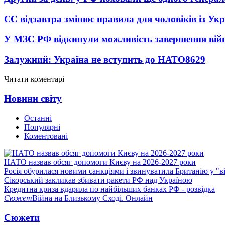
ЄС відзавтра змінює правила для чоловіків із Ук
У МЗС РФ відкинули можливість завершення вій
Залужний: Україна не вступить до НАТО
8629
Читати коментарі
Новини світу
Останні
Популярні
Коментовані
НАТО назвав обсяг допомоги Києву на 2026-2027 роки
Росія обурилася новими санкціями і звинуватила Британію у "в
Сікорський закликав збивати ракети РФ над Україною
Кредитна криза вдарила по найбільших банках РФ - розвідка
Сюжет
Війна на Близькому Сході. Онлайн
Сюжети