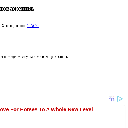
вноваження.
ад Хасан, пише
ТАСС
.
ої шкоди місту та економіці країни.