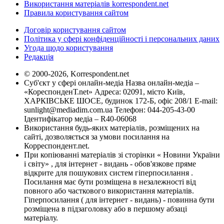
Використання матеріалів korrespondent.net
Правила користування сайтом
Договір користування сайтом
Політика у сфері конфіденційності і персональних даних
Угода щодо користування
Редакція
© 2000-2026, Korrespondent.net
Суб'єкт у сфері онлайн-медіа Назва онлайн-медіа –
«КореспонденТ.net» Адреса: 02091, місто Київ,
ХАРКІВСЬКЕ ШОСЕ, будинок 172-Б, офіс 208/1 E-mail:
sunlight@mediadim.com.ua
Телефон: 044-205-43-00
Ідентифікатор медіа – R40-06068
Використання будь-яких матеріалів, розміщених на
сайті, дозволяється за умови посилання на
Корреспондент.net.
При копіюванні матеріалів зі сторінки « Новини України
і світу» , для інтернет - видань - обов'язкове пряме
відкрите для пошукових систем гіперпосилання .
Посилання має бути розміщена в незалежності від
повного або часткового використання матеріалів.
Гіперпосилання ( для інтернет - видань) - повинна бути
розміщена в підзаголовку або в першому абзаці
матеріалу.