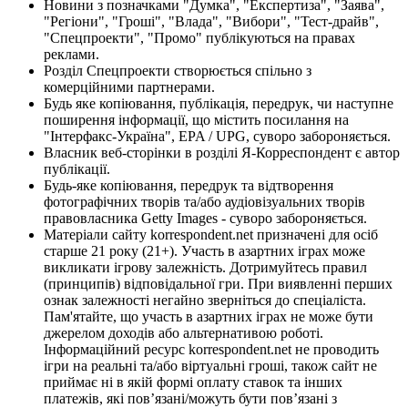
Новини з позначками "Думка", "Експертиза", "Заява",
"Регіони", "Гроші", "Влада", "Вибори", "Тест-драйв",
"Спецпроекти", "Промо" публікуються на правах
реклами.
Розділ Спецпроекти створюється спільно з
комерційними партнерами.
Будь яке копіювання, публікація, передрук, чи наступне
поширення інформації, що містить посилання на
"Інтерфакс-Україна", EPA / UPG, суворо забороняється.
Власник веб-сторінки в розділі Я-Корреспондент є автор
публікації.
Будь-яке копіювання, передрук та відтворення
фотографічних творів та/або аудіовізуальних творів
правовласника Getty Images - суворо забороняється.
Матеріали сайту korrespondent.net призначені для осіб
старше 21 року (21+). Участь в азартних іграх може
викликати ігрову залежність. Дотримуйтесь правил
(принципів) відповідальної гри. При виявленні перших
ознак залежності негайно зверніться до спеціаліста.
Пам'ятайте, що участь в азартних іграх не може бути
джерелом доходів або альтернативою роботі.
Інформаційний ресурс korrespondent.net не проводить
ігри на реальні та/або віртуальні гроші, також сайт не
приймає ні в якій формі оплату ставок та інших
платежів, які пов’язані/можуть бути пов’язані з