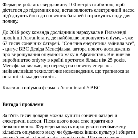
Фермери роблять свердловину 100 метрів глибиною, щоб
дістатися до підземних вод, встановлюють електричний насос,
під'єднують його до сонячних батарей і отримують воду для
поливу.
До 2019 року команда дослідників нарахувала в Гильменді -
провінції Афганістану, де найбільше вирощують опіуму, - уже
67 тисяч сонячних батарей. "Сонячна енергетика змінила все",
- цитує BBC Девіда Менсфільда, автора нового дослідження
про вирощування опіумного маку в Афганістані. Він вивчав
виробництво опіуму в країні протягом більш ніж 25 років.
Менсфільд вважає, що перехід на сонячну енергію -
найважливіше технологічне нововведення, що трапилося за
останні кілька десятиліть.
Класична опіумна ферма в Афганістані // BBC
Вигода і проблеми
За п'ять тисяч доларів можна купити сонячні батареї й
електричні насоси. Після цього вода стає практично
безкоштовною. Фермери можуть вирощувати необмежену
кількість опіумного маку чи будь-яких інших культур і збирати
урожай двічі, а іноді навіть тричі на рік. Ще одна велика