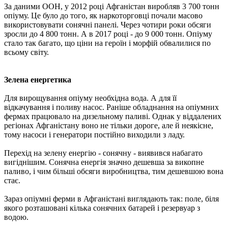
За даними ООН, у 2012 році Афганістан виробляв 3 700 тонн
опіуму. Це було до того, як наркоторговці почали масово
використовувати сонячні панелі. Через чотири роки обсяги
зросли до 4 800 тонн. А в 2017 році - до 9 000 тонн. Опіуму
стало так багато, що ціни на героїн і морфій обвалилися по
всьому світу.
Зелена енергетика
Для вирощування опіуму необхідна вода. А для її
відкачування і поливу насос. Раніше обладнання на опіумних
фермах працювало на дизельному паливі. Однак у віддалених
регіонах Афганістану воно не тільки дороге, але й неякісне,
тому насоси і генератори постійно виходили з ладу.
Перехід на зелену енергію - сонячну - виявився набагато
вигіднішим. Сонячна енергія значно дешевша за викопне
паливо, і чим більші обсяги виробництва, тим дешевшою вона
стає.
Зараз опіумні ферми в Афганістані виглядають так: поле, біля
якого розташовані кілька сонячних батарей і резервуар з
водою.