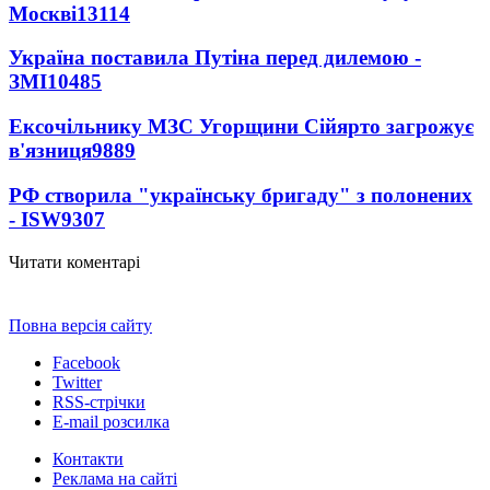
Москві
13114
Україна поставила Путіна перед дилемою -
ЗМІ
10485
Ексочільнику МЗС Угорщини Сійярто загрожує
в'язниця
9889
РФ створила "українську бригаду" з полонених
- ISW
9307
Читати коментарі
Повна версія сайту
Facebook
Twitter
RSS-стрічки
E-mail розсилка
Контакти
Реклама на сайті