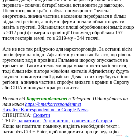
перевага - сонячні батареї можна встановити де завгодно.
Після того, як в країні набула популярності "зелена"
енергетика, значна частина населення перебралася в більш
віддалені регіони, а опіумні ферми почали облаштовувати
навіть в пустелі. Збільшилися площі оброблюваної землі: якщо
в 2012 році фермери в провінції Гильменд обробляли 157
тисяч гектарів землі, то в 2019-му - 344 тисячі.
Але не все так райдужно для наркоторговців. За останні вісім
років ферм на півдні Афганістану стало так багато, що рівень
ґрунтових вод в провінції Гильменд щороку опускається на
три метри. Такими темпами вода може просто закінчитися, і
тоді більш ніж півтора мільйона жителів Афганістану будуть
змушені покинути свої домівки. Деякі з них переїдуть в інші
регіони, а значна частина спробує виїхати з країни в Європу
або США в пошуках кращого життя.
Новини від
Корреспондент.net
в Telegram. Підписуйтесь на
наш канал
https://t.me/korrespondentnet
Читайте Korrespondent.net в Google News
СПЕЦТЕМА:
Сюжети
ТЕГИ:
наркотики
,
Афганистан
,
солнечные батареи
Якщо ви помітили помилку, виділіть необхідний текст і
натисніть Ctrl + Enter, щоб повідомити про це редакцію.