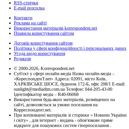
RSS-стрічки
E-mail розсилка
Контакти
Реклама на сайті
Використання матеріалів korrespondent.net
Правила користування сайтом
Договір користування сайтом
Політика у сфері конфіденційності і персональних даних
Угода щодо користування
Редакція
© 2000-2026, Korrespondent.net
Суб'єкт у сфері онлайн-медіа Назва онлайн-медіа –
«КореспонденТ.net» Адреса: 02091, місто Київ,
ХАРКІВСЬКЕ ШОСЕ, будинок 172-Б, офіс 208/1 E-mail:
sunlight@mediadim.com.ua
Телефон: 044-205-43-00
Ідентифікатор медіа – R40-06068
Використання будь-яких матеріалів, розміщених на
сайті, дозволяється за умови посилання на
Корреспондент.net.
При копіюванні матеріалів зі сторінки « Новини України
і світу» , для інтернет - видань - обов'язкове пряме
відкрите для пошукових систем гіперпосилання .