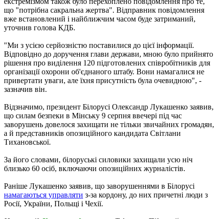
екстремізмом також було перехоплено повідомлення про те,
що "потрібна сакральна жертва". Відправник повідомлення
вже встановлений і найближчим часом буде затриманий,
уточнив голова КДБ.
"Ми з усією серйозністю поставилися до цієї інформації.
Відповідно до доручення глави держави, мною було прийнято
рішення про виділення 120 підготовлених співробітників для
організації охорони об'єднаного штабу. Вони намагалися не
привертати уваги, але їхня присутність була очевидною", -
зазначив він.
Відзначимо, президент Білорусі Олександр Лукашенко заявив,
що силам безпеки в Мінську 9 серпня ввечері під час
заворушень довелося захищати не тільки звичайних громадян,
а й представників опозиційного кандидата Світлани
Тихановської.
За його словами, білоруські силовики захищали усю ніч
близько 60 осіб, включаючи опозиційних журналістів.
Раніше Лукашенко заявив, що заворушеннями в Білорусі
намагаються управляти
з-за кордону, до них причетні люди з
Росії, України, Польщі і Чехії.