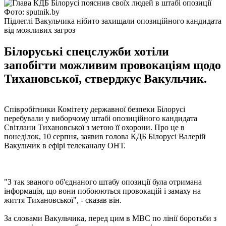
Фото: sputnik.by
Підлеглі Вакульчика нібито захищали опозиційного кандидата
від можливих загроз
Білоруські спецслужби хотіли
запобігти можливим провокаціям щодо
Тихановської, стверджує Вакульчик.
Співробітники Комітету державної безпеки Білорусі
перебували у виборчому штабі опозиційного кандидата
Світлани Тихановської з метою її охорони. Про це в
понеділок, 10 серпня, заявив голова КДБ Білорусі Валерій
Вакульчик в ефірі телеканалу ОНТ.
"З так званого об'єднаного штабу опозиції була отримана
інформація, що вони побоюються провокацій і замаху на
життя Тихановської", - сказав він.
За словами Вакульчика, перед цим в МВС по лінії боротьби з