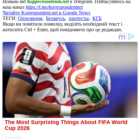
Новини від
Корреспондент.net
в Telegram. Підписуйтесь на
наш канал
https://t.me/korrespondentnet
Читайте Korrespondent.net в Google News
ТЕГИ:
Оппозиция
,
Беларусь
,
протесты
,
КГБ
Якщо ви помітили помилку, виділіть необхідний текст і
натисніть Ctrl + Enter, щоб повідомити про це редакцію.