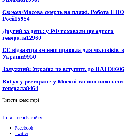
Сюжет
Масова смерть на пляжі. Робота ППО
Росії
15954
Другий за день: у РФ поховали ще одного
генерала
12960
ЄС відзавтра змінює правила для чоловіків із
України
9950
Залужний: Україна не вступить до НАТО
8606
Вибух у ресторані: у Москві таємно поховали
генерала
8464
Читати коментарі
Повна версія сайту
Facebook
Twitter