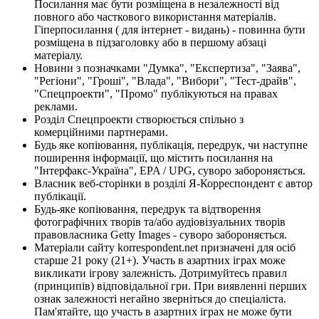
Посилання має бути розміщена в незалежності від
повного або часткового використання матеріалів.
Гіперпосилання ( для інтернет - видань) - повинна бути
розміщена в підзаголовку або в першому абзаці
матеріалу.
Новини з позначками "Думка", "Експертиза", "Заява",
"Регіони", "Гроші", "Влада", "Вибори", "Тест-драйв",
"Спецпроекти", "Промо" публікуються на правах
реклами.
Розділ Спецпроекти створюється спільно з
комерційними партнерами.
Будь яке копіювання, публікація, передрук, чи наступне
поширення інформації, що містить посилання на
"Інтерфакс-Україна", EPA / UPG, суворо забороняється.
Власник веб-сторінки в розділі Я-Корреспондент є автор
публікації.
Будь-яке копіювання, передрук та відтворення
фотографічних творів та/або аудіовізуальних творів
правовласника Getty Images - суворо забороняється.
Матеріали сайту korrespondent.net призначені для осіб
старше 21 року (21+). Участь в азартних іграх може
викликати ігрову залежність. Дотримуйтесь правил
(принципів) відповідальної гри. При виявленні перших
ознак залежності негайно зверніться до спеціаліста.
Пам'ятайте, що участь в азартних іграх не може бути