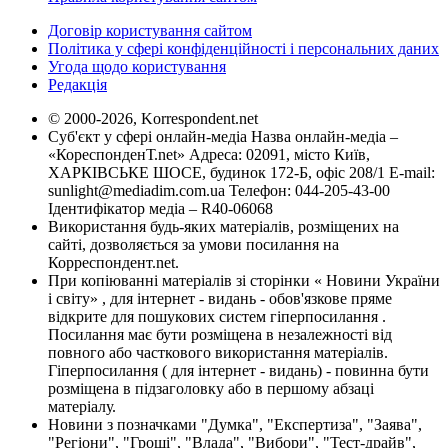
Договір користування сайтом
Політика у сфері конфіденційності і персональних даних
Угода щодо користування
Редакція
© 2000-2026, Korrespondent.net
Суб'єкт у сфері онлайн-медіа Назва онлайн-медіа –
«КореспонденТ.net» Адреса: 02091, місто Київ,
ХАРКІВСЬКЕ ШОСЕ, будинок 172-Б, офіс 208/1 E-mail:
sunlight@mediadim.com.ua
Телефон: 044-205-43-00
Ідентифікатор медіа – R40-06068
Використання будь-яких матеріалів, розміщених на
сайті, дозволяється за умови посилання на
Корреспондент.net.
При копіюванні матеріалів зі сторінки « Новини України
і світу» , для інтернет - видань - обов'язкове пряме
відкрите для пошукових систем гіперпосилання .
Посилання має бути розміщена в незалежності від
повного або часткового використання матеріалів.
Гіперпосилання ( для інтернет - видань) - повинна бути
розміщена в підзаголовку або в першому абзаці
матеріалу.
Новини з позначками "Думка", "Експертиза", "Заява",
"Регіони", "Гроші", "Влада", "Вибори", "Тест-драйв",