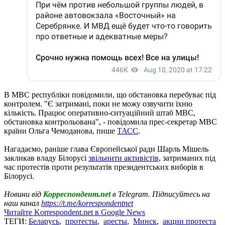
В МВС республіки повідомили, що обстановка перебуває під
контролем. "Є затримані, поки не можу озвучити їхню
кількість. Працює оперативно-ситуаційний штаб МВС,
обстановка контрольована", - повідомила прес-секретар МВС
країни Ольга Чемоданова, пише
ТАСС
.
Нагадаємо, раніше глава Європейської ради Шарль Мішель
закликав владу Білорусі
звільнити активістів
, затриманих під
час протестів проти результатів президентських виборів в
Білорусі.
Новини від
Корреспондент.net
в Telegram. Підписуйтесь на
наш канал
https://t.me/korrespondentnet
Читайте Korrespondent.net в Google News
ТЕГИ:
Беларусь
,
протесты
,
аресты
,
Минск
,
акции протеста