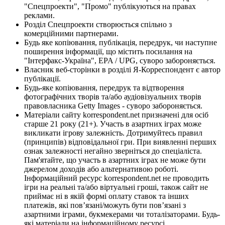
"Спецпроекти", "Промо" публікуються на правах
реклами.
Розділ Спецпроекти створюється спільно з
комерційними партнерами.
Будь яке копіювання, публікація, передрук, чи наступне
поширення інформації, що містить посилання на
"Інтерфакс-Україна", EPA / UPG, суворо забороняється.
Власник веб-сторінки в розділі Я-Корреспондент є автор
публікації.
Будь-яке копіювання, передрук та відтворення
фотографічних творів та/або аудіовізуальних творів
правовласника Getty Images - суворо забороняється.
Матеріали сайту korrespondent.net призначені для осіб
старше 21 року (21+). Участь в азартних іграх може
викликати ігрову залежність. Дотримуйтесь правил
(принципів) відповідальної гри. При виявленні перших
ознак залежності негайно зверніться до спеціаліста.
Пам'ятайте, що участь в азартних іграх не може бути
джерелом доходів або альтернативою роботі.
Інформаційний ресурс korrespondent.net не проводить
ігри на реальні та/або віртуальні гроші, також сайт не
приймає ні в якій формі оплату ставок та інших
платежів, які пов’язані/можуть бути пов’язані з
азартними іграми, букмекерами чи тоталізаторами. Будь-
які матеріали на інформаційному ресурсі