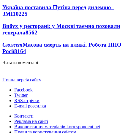
Україна поставила Путіна перед дилемою -
ЗМІ
10225
Вибух у ресторані: у Москві таємно поховали
генерала
8562
Сюжет
Масова смерть на пляжі. Робота ППО
Росії
8164
Читати коментарі
Повна версія сайту
Facebook
Twitter
RSS-стрічки
E-mail розсилка
Контакти
Реклама на сайті
Використання матеріалів korrespondent.net
Правила користування сайтом