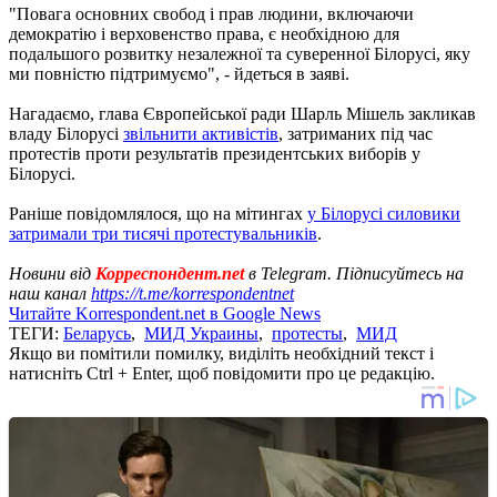
"Повага основних свобод і прав людини, включаючи
демократію і верховенство права, є необхідною для
подальшого розвитку незалежної та суверенної Білорусі, яку
ми повністю підтримуємо", - йдеться в заяві.
Нагадаємо, глава Європейської ради Шарль Мішель закликав
владу Білорусі
звільнити активістів
, затриманих під час
протестів проти результатів президентських виборів у
Білорусі.
Раніше повідомлялося, що на мітингах
у Білорусі силовики
затримали три тисячі протестувальників
.
Новини від
Корреспондент.net
в Telegram. Підписуйтесь на
наш канал
https://t.me/korrespondentnet
Читайте Korrespondent.net в Google News
ТЕГИ:
Беларусь
,
МИД Украины
,
протесты
,
МИД
Якщо ви помітили помилку, виділіть необхідний текст і
натисніть Ctrl + Enter, щоб повідомити про це редакцію.