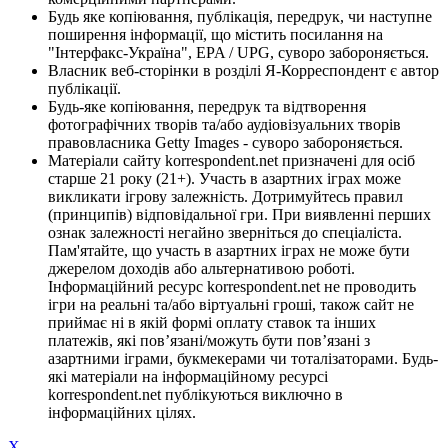
Будь яке копіювання, публікація, передрук, чи наступне
поширення інформації, що містить посилання на
"Інтерфакс-Україна", EPA / UPG, суворо забороняється.
Власник веб-сторінки в розділі Я-Корреспондент є автор
публікації.
Будь-яке копіювання, передрук та відтворення
фотографічних творів та/або аудіовізуальних творів
правовласника Getty Images - суворо забороняється.
Матеріали сайту korrespondent.net призначені для осіб
старше 21 року (21+). Участь в азартних іграх може
викликати ігрову залежність. Дотримуйтесь правил
(принципів) відповідальної гри. При виявленні перших
ознак залежності негайно зверніться до спеціаліста.
Пам'ятайте, що участь в азартних іграх не може бути
джерелом доходів або альтернативою роботі.
Інформаційний ресурс korrespondent.net не проводить
ігри на реальні та/або віртуальні гроші, також сайт не
приймає ні в якій формі оплату ставок та інших
платежів, які пов’язані/можуть бути пов’язані з
азартними іграми, букмекерами чи тоталізаторами. Будь-
які матеріали на інформаційному ресурсі
korrespondent.net публікуються виключно в
інформаційних цілях.
X