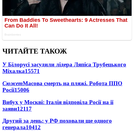
ЧИТАЙТЕ ТАКОЖ
У Білорусі засудили лідера Ляпіса Трубецького
Міхалка
15571
Сюжет
Масова смерть на пляжі. Робота ППО
Росії
15006
Вибух у Москві: Італія відповіла Росії на її
заяви
12117
Другий за день: у РФ поховали ще одного
генерала
10412