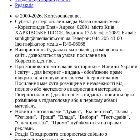
Редакція
© 2000-2026, Korrespondent.net
Суб'єкт у сфері онлайн-медіа Назва онлайн-медіа –
«КореспонденТ.net» Адреса: 02091, місто Київ,
ХАРКІВСЬКЕ ШОСЕ, будинок 172-Б, офіс 208/1 E-mail:
sunlight@mediadim.com.ua
Телефон: 044-205-43-00
Ідентифікатор медіа – R40-06068
Використання будь-яких матеріалів, розміщених на
сайті, дозволяється за умови посилання на
Корреспондент.net.
При копіюванні матеріалів зі сторінки « Новини України
і світу» , для інтернет - видань - обов'язкове пряме
відкрите для пошукових систем гіперпосилання .
Посилання має бути розміщена в незалежності від
повного або часткового використання матеріалів.
Гіперпосилання ( для інтернет - видань) - повинна бути
розміщена в підзаголовку або в першому абзаці
матеріалу.
Новини з позначками "Думка", "Експертиза", "Заява",
"Регіони", "Гроші", "Влада", "Вибори", "Тест-драйв",
"Спецпроекти", "Промо" публікуються на правах
реклами.
Розділ Спецпроекти створюється спільно з
комерційними партнерами.