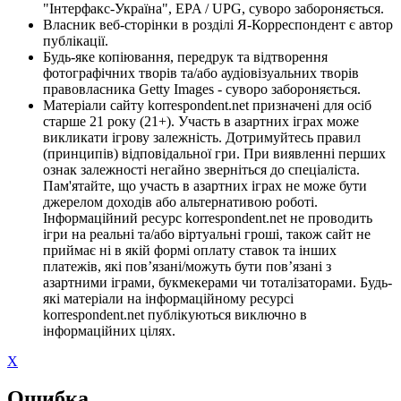
"Інтерфакс-Україна", EPA / UPG, суворо забороняється.
Власник веб-сторінки в розділі Я-Корреспондент є автор
публікації.
Будь-яке копіювання, передрук та відтворення
фотографічних творів та/або аудіовізуальних творів
правовласника Getty Images - суворо забороняється.
Матеріали сайту korrespondent.net призначені для осіб
старше 21 року (21+). Участь в азартних іграх може
викликати ігрову залежність. Дотримуйтесь правил
(принципів) відповідальної гри. При виявленні перших
ознак залежності негайно зверніться до спеціаліста.
Пам'ятайте, що участь в азартних іграх не може бути
джерелом доходів або альтернативою роботі.
Інформаційний ресурс korrespondent.net не проводить
ігри на реальні та/або віртуальні гроші, також сайт не
приймає ні в якій формі оплату ставок та інших
платежів, які пов’язані/можуть бути пов’язані з
азартними іграми, букмекерами чи тоталізаторами. Будь-
які матеріали на інформаційному ресурсі
korrespondent.net публікуються виключно в
інформаційних цілях.
X
Ошибка