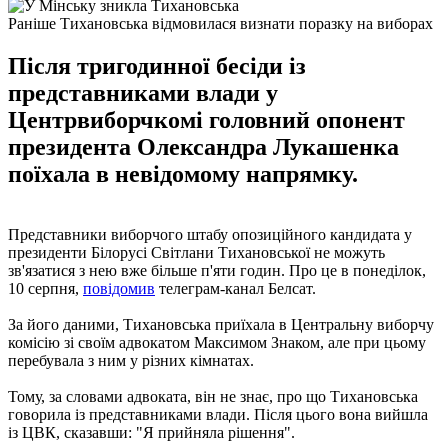
Раніше Тихановська відмовилася визнати поразку на виборах
Після тригодинної бесіди із
представниками влади у
Центрвиборчкомі головний опонент
президента Олександра Лукашенка
поїхала в невідомому напрямку.
Представники виборчого штабу опозиційного кандидата у
президенти Білорусі Світлани Тихановської не можуть
зв'язатися з нею вже більше п'яти годин. Про це в понеділок,
10 серпня,
повідомив
телеграм-канал Белсат.
За його даними, Тихановська приїхала в Центральну виборчу
комісію зі своїм адвокатом Максимом Знаком, але при цьому
перебувала з ним у різних кімнатах.
Тому, за словами адвоката, він не знає, про що Тихановська
говорила із представниками влади. Після цього вона вийшла
із ЦВК, сказавши: "Я прийняла рішення".