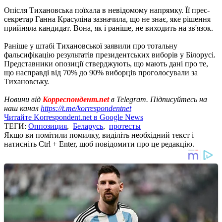
Опісля Тихановська поїхала в невідомому напрямку. Її прес-
секретар Ганна Красуліна зазначила, що не знає, яке рішення
прийняла кандидат. Вона, як і раніше, не виходить на зв'язок.
Раніше у штабі Тихановської заявили про тотальну
фальсифікацію результатів президентських виборів у Білорусі.
Представники опозиції стверджують, що мають дані про те,
що насправді від 70% до 90% виборців проголосували за
Тихановську.
Новини від
Корреспондент.net
в Telegram. Підписуйтесь на
наш канал
https://t.me/korrespondentnet
Читайте Korrespondent.net в Google News
ТЕГИ:
Оппозиция
,
Беларусь
,
протесты
Якщо ви помітили помилку, виділіть необхідний текст і
натисніть Ctrl + Enter, щоб повідомити про це редакцію.