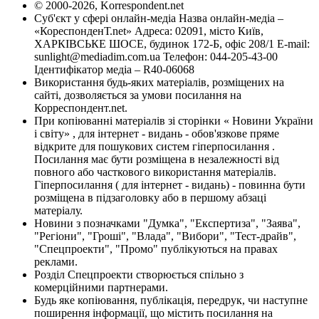
© 2000-2026, Korrespondent.net
Суб'єкт у сфері онлайн-медіа Назва онлайн-медіа –
«КореспонденТ.net» Адреса: 02091, місто Київ,
ХАРКІВСЬКЕ ШОСЕ, будинок 172-Б, офіс 208/1 E-mail:
sunlight@mediadim.com.ua
Телефон: 044-205-43-00
Ідентифікатор медіа – R40-06068
Використання будь-яких матеріалів, розміщених на
сайті, дозволяється за умови посилання на
Корреспондент.net.
При копіюванні матеріалів зі сторінки « Новини України
і світу» , для інтернет - видань - обов'язкове пряме
відкрите для пошукових систем гіперпосилання .
Посилання має бути розміщена в незалежності від
повного або часткового використання матеріалів.
Гіперпосилання ( для інтернет - видань) - повинна бути
розміщена в підзаголовку або в першому абзаці
матеріалу.
Новини з позначками "Думка", "Експертиза", "Заява",
"Регіони", "Гроші", "Влада", "Вибори", "Тест-драйв",
"Спецпроекти", "Промо" публікуються на правах
реклами.
Розділ Спецпроекти створюється спільно з
комерційними партнерами.
Будь яке копіювання, публікація, передрук, чи наступне
поширення інформації, що містить посилання на