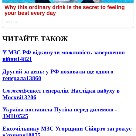
ЧИТАЙТЕ ТАКОЖ
У МЗС РФ відкинули можливість завершення
війни
14821
Другий за день: у РФ поховали ще одного
генерала
13860
Сюжет
Бенкет генералів. Наслідки вибуху в
Москві
13206
Україна поставила Путіна перед дилемою -
ЗМІ
10525
Ексочільнику МЗС Угорщини Сійярто загрожує
в'язниця
10075