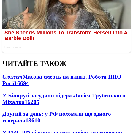
ЧИТАЙТЕ ТАКОЖ
Сюжет
Масова смерть на пляжі. Робота ППО
Росії
16694
У Білорусі засудили лідера Ляпіса Трубецького
Міхалка
16205
Другий за день: у РФ поховали ще одного
генерала
13610
У МЗС РФ відкинули можливість завершення