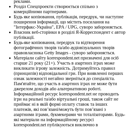
реклами.
Розділ Спецпроекти створюється спільно з
комерційними партнерами.
Будь яке копіювання, публікація, передрук, чи наступне
поширення інформації, що містить посилання на
"Інтерфакс-Україна", EPA / UPG, суворо забороняється.
Власник веб-сторінки в розділі Я-Корреспондент є автор
публікації.
Будь-яке копіювання, передрук та відтворення
фотографічних творів та/або аудіовізуальних творів
правовласника Getty Images - суворо забороняється.
Матеріали сайту korrespondent.net призначені для осіб
старше 21 року (21+). Участь в азартних іграх може
викликати ігрову залежність. Дотримуйтесь правил
(принципів) відповідальної гри. При виявленні перших
ознак залежності негайно зверніться до спеціаліста.
Пам'ятайте, що участь в азартних іграх не може бути
джерелом доходів або альтернативою роботі.
Інформаційний ресурс korrespondent.net не проводить
ігри на реальні та/або віртуальні гроші, також сайт не
приймає ні в якій формі оплату ставок та інших
платежів, які пов’язані/можуть бути пов’язані з
азартними іграми, букмекерами чи тоталізаторами. Будь-
які матеріали на інформаційному ресурсі
korrespondent.net публікуються виключно в