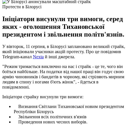
Протести в Білорусі
Ініціатори висунули три вимоги, серед
яких - оголошення Тихановської
президентом і звільнення політв'язнів.
У вівторок, 11 серпня, в Білорусі заплановано великий страйк,
який ініціювали учасники акцій протесту. Про це повідомив
Telegram-канал
Nexta
й інші джерела.
"Режим тримається виключно на нас і страйк - це те, чого він
боїться найбільше. На податки від нашої праці він годує свою
армію чиновників і бандитів в чорному, які стріляють мирним
людям в спину і ногами б'ють жінок", - йдеться в
повідомленні.
Ініціатори страйку висунули три вимоги:
Визнання Світлани Тихановської новим президентом
Республіки Білорусь
Звільнення всіх політичних в'язнів
Проведення нових чесних виборів.