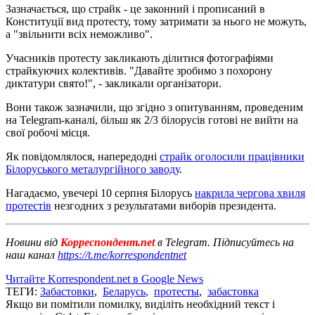
Зазначається, що страйк - це законний і прописаний в
Конституції вид протесту, тому затримати за нього не можуть,
а "звільнити всіх неможливо".
Учасників протесту закликають ділитися фотографіями
страйкуючих колективів. "Давайте зробимо з похорону
диктатури свято!", - закликали організатори.
Вони також зазначили, що згідно з опитуванням, проведеним
на Telegram-каналі, більш як 2/3 білорусів готові не вийти на
свої робочі місця.
Як повідомлялося, напередодні
страйк оголосили працівники
Білоруського металургійного заводу
.
Нагадаємо, увечері 10 серпня Білорусь
накрила чергова хвиля
протестів
незгодних з результатами виборів президента.
Новини від
Корреспондент.net
в Telegram. Підписуйтесь на
наш канал
https://t.me/korrespondentnet
Читайте Korrespondent.net в Google News
ТЕГИ:
Забастовки
,
Беларусь
,
протесты
,
забастовка
Якщо ви помітили помилку, виділіть необхідний текст і