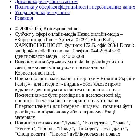
Договір користування сайтом
Політика у сфері конфіденційності і персональних даних
Угода щодо користування
Редакція
© 2000-2026, Korrespondent.net
Суб'єкт у сфері онлайн-медіа Назва онлайн-медіа –
«КореспонденТ.net» Адреса: 02091, місто Київ,
ХАРКІВСЬКЕ ШОСЕ, будинок 172-Б, офіс 208/1 E-mail:
sunlight@mediadim.com.ua
Телефон: 044-205-43-00
Ідентифікатор медіа – R40-06068
Використання будь-яких матеріалів, розміщених на
сайті, дозволяється за умови посилання на
Корреспондент.net.
При копіюванні матеріалів зі сторінки « Новини України
і світу» , для інтернет - видань - обов'язкове пряме
відкрите для пошукових систем гіперпосилання .
Посилання має бути розміщена в незалежності від
повного або часткового використання матеріалів.
Гіперпосилання ( для інтернет - видань) - повинна бути
розміщена в підзаголовку або в першому абзаці
матеріалу.
Новини з позначками "Думка", "Експертиза", "Заява",
"Регіони", "Гроші", "Влада", "Вибори", "Тест-драйв",
"Спецпроекти", "Промо" публікуються на правах