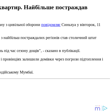
ж квартир. Найбільше постраждав
ану з цивільної оборони
повідомляє
Синьхуа у вівторок, 11
 з найбільш постраждалих регіонів став столичний штат
д час сезону дощів", ​​- сказано в публікації.
ах і провінціях залишили домівки через погрози підтоплення і
індійському Мумбаї.