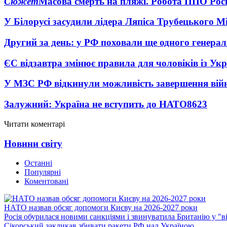
Сюжет
Масова смерть на пляжі. Робота ППО Росі
У Білорусі засудили лідера Ляпіса Трубецького М
Другий за день: у РФ поховали ще одного генерал
ЄС відзавтра змінює правила для чоловіків із Ук
У МЗС РФ відкинули можливість завершення вій
Залужний: Україна не вступить до НАТО
8623
Читати коментарі
Новини світу
Останні
Популярні
Коментовані
НАТО назвав обсяг допомоги Києву на 2026-2027 роки
Росія обурилася новими санкціями і звинуватила Британію у "в
Сікорський закликав збивати ракети РФ над Україною