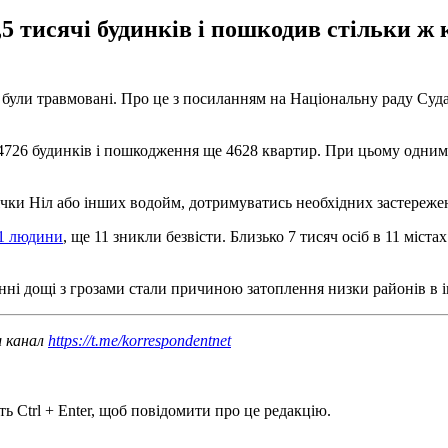
,5 тисячі будинків і пошкодив стільки 
 були травмовані. Про це з посиланням на Національну раду Суд
4726 будинків і пошкодження ще 4628 квартир. При цьому одним
и Ніл або інших водойм, дотримуватись необхідних застережень пі
31 людини
, ще 11 зникли безвісти. Близько 7 тисяч осіб в 11 міст
онні дощі з грозами стали причиною затоплення низки районів в 
ш канал
https://t.me/korrespondentnet
ь Ctrl + Enter, щоб повідомити про це редакцію.