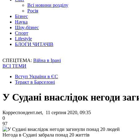
Всі новини розділу
Росія
Бізнес
Наука
Шоу-бізнес
Спорт
Lifestyle
БЛОГИ ЧИТАЧІВ
СПЕЦТЕМА:
Війна в Ірані
ВСІ ТЕМИ
Вступ України в ЄС
Теракт в Барселоні
У Судані внаслідок негоди за
Корреспондент.net, 11 серпня 2020, 09:35
0
97
Негода в Судані забрала понад 20 життів