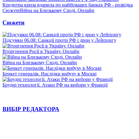
Кредитна криза вдарила по найбільших банках РФ - розвідка
Сюжет
Війна на Близькому Сході. Онлайн
Сюжети
Підсумки 06.08: Санкції проти РФ і дрон у Лейпцигу
Вторгнення Росії в Україну. Онлайн
Війна на Близькому Сході. Онлайн
Бенкет генералів. Наслідки вибуху в Москві
Брудні технології. Атаки РФ на вибори у Франції
ВИБІР РЕДАКТОРА