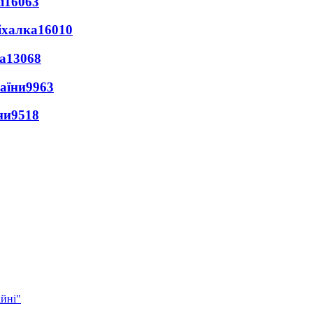
ї
16063
іхалка
16010
а
13068
раїни
9963
ни
9518
ійні"