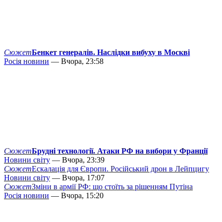
Сюжет
Бенкет генералів. Наслідки вибуху в Москві
Росія новини
— Вчора, 23:58
Сюжет
Брудні технології. Атаки РФ на вибори у Франції
Новини світу
— Вчора, 23:39
Сюжет
Ескалація для Європи. Російський дрон в Лейпцигу
Новини світу
— Вчора, 17:07
Сюжет
Зміни в армії РФ: що стоїть за рішенням Путіна
Росія новини
— Вчора, 15:20