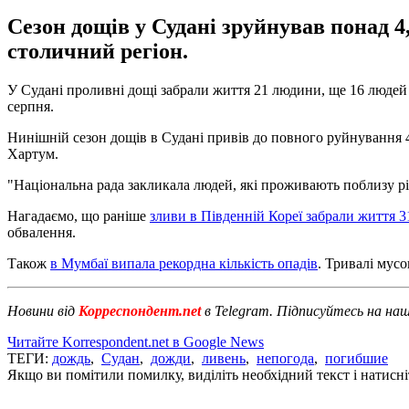
Сезон дощів у Судані зруйнував понад 4
столичний регіон.
У Судані проливні дощі забрали життя 21 людини, ще 16 людей
серпня.
Нинішній сезон дощів в Судані привів до повного руйнування 
Хартум.
"Національна рада закликала людей, які проживають поблизу річк
Нагадаємо, що раніше
зливи в Південній Кореї забрали життя 
обвалення.
Також
в Мумбаї випала рекордна кількість опадів
. Тривалі мус
Новини від
Корреспондент.net
в Telegram. Підписуйтесь на на
Читайте Korrespondent.net в Google News
ТЕГИ:
дождь
,
Судан
,
дожди
,
ливень
,
непогода
,
погибшие
Якщо ви помітили помилку, виділіть необхідний текст і натисніт