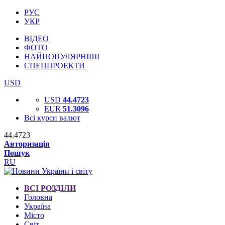
РУС
УКР
ВІДЕО
ФОТО
НАЙПОПУЛЯРНІШІ
СПЕЦПРОЕКТИ
USD
USD
44.4723
EUR
51.3096
Всі курси валют
44.4723
Авторизація
Пошук
RU
ВСІ РОЗДІЛИ
Головна
Україна
Місто
Світ