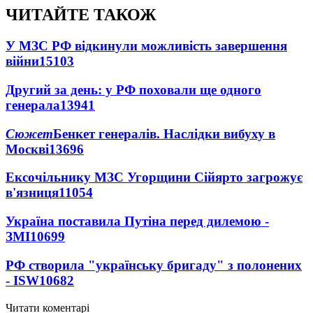
ЧИТАЙТЕ ТАКОЖ
У МЗС РФ відкинули можливість завершення
війни
15103
Другий за день: у РФ поховали ще одного
генерала
13941
Сюжет
Бенкет генералів. Наслідки вибуху в
Москві
13696
Ексочільнику МЗС Угорщини Сійярто загрожує
в'язниця
11054
Україна поставила Путіна перед дилемою -
ЗМІ
10699
РФ створила "українську бригаду" з полонених
- ISW
10682
Читати коментарі