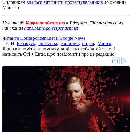
Силовикам
вдалося витіснити протестувальників
до околиць
Мінська.
Новини від
Корреспондент.net
в Telegram. Підписуйтесь на
наш канал
https://t.me/korrespondentnet
Читайте Korrespondent.net в Google News
ТЕГИ:
Беларусь
,
протесты
,
милиция
,
видео
,
Минск
Якщо ви помітили помилку, виділіть необхідний текст і
натисніть Ctrl + Enter, щоб повідомити про це редакцію.