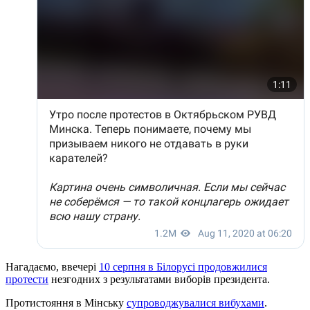
Нагадаємо, ввечері
10 серпня в Білорусі продовжилися
протести
незгодних з результатами виборів президента.
Протистояння в Мінську
супроводжувалися вибухами
.