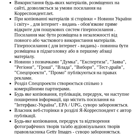
Використання будь-яких матеріалів, розміщених на
сайті, дозволяється за умови посилання на
Корреспондент.net.
При копіюванні матеріалів зі сторінки « Новини України
і світу» , для інтернет - видань - обов'язкове пряме
відкрите для пошукових систем гіперпосилання .
Посилання має бути розміщена в незалежності від
повного або часткового використання матеріалів.
Гіперпосилання ( для інтернет - видань) - повинна бути
розміщена в підзаголовку або в першому абзаці
матеріалу.
Новини з позначками "Думка", "Експертиза", "Заява",
"Регіони", "Гроші", "Влада", "Вибори", "Тест-драйв",
"Спецпроекти", "Промо" публікуються на правах
реклами.
Розділ Спецпроекти створюється спільно з
комерційними партнерами.
Будь яке копіювання, публікація, передрук, чи наступне
поширення інформації, що містить посилання на
"Інтерфакс-Україна", EPA / UPG, суворо забороняється.
Власник веб-сторінки в розділі Я-Корреспондент є автор
публікації.
Будь-яке копіювання, передрук та відтворення
фотографічних творів та/або аудіовізуальних творів
правовласника Getty Images - суворо забороняється.