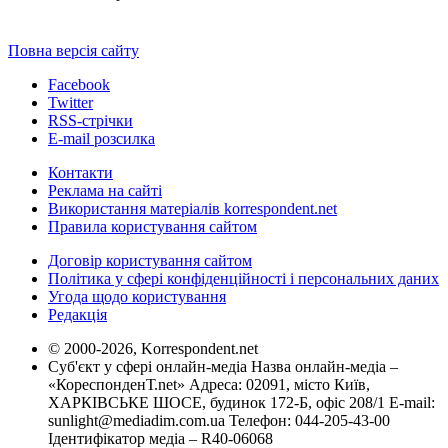
Повна версія сайту
Facebook
Twitter
RSS-стрічки
E-mail розсилка
Контакти
Реклама на сайті
Використання матеріалів korrespondent.net
Правила користування сайтом
Договір користування сайтом
Політика у сфері конфіденційності і персональних даних
Угода щодо користування
Редакція
© 2000-2026, Korrespondent.net
Суб'єкт у сфері онлайн-медіа Назва онлайн-медіа –
«КореспонденТ.net» Адреса: 02091, місто Київ,
ХАРКІВСЬКЕ ШОСЕ, будинок 172-Б, офіс 208/1 E-mail:
sunlight@mediadim.com.ua
Телефон: 044-205-43-00
Ідентифікатор медіа – R40-06068