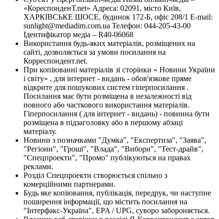
«КореспонденТ.net» Адреса: 02091, місто Київ,
ХАРКІВСЬКЕ ШОСЕ, будинок 172-Б, офіс 208/1 E-mail:
sunlight@mediadim.com.ua
Телефон: 044-205-43-00
Ідентифікатор медіа – R40-06068
Використання будь-яких матеріалів, розміщених на
сайті, дозволяється за умови посилання на
Корреспондент.net.
При копіюванні матеріалів зі сторінки « Новини України
і світу» , для інтернет - видань - обов'язкове пряме
відкрите для пошукових систем гіперпосилання .
Посилання має бути розміщена в незалежності від
повного або часткового використання матеріалів.
Гіперпосилання ( для інтернет - видань) - повинна бути
розміщена в підзаголовку або в першому абзаці
матеріалу.
Новини з позначками "Думка", "Експертиза", "Заява",
"Регіони", "Гроші", "Влада", "Вибори", "Тест-драйв",
"Спецпроекти", "Промо" публікуються на правах
реклами.
Розділ Спецпроекти створюється спільно з
комерційними партнерами.
Будь яке копіювання, публікація, передрук, чи наступне
поширення інформації, що містить посилання на
"Інтерфакс-Україна", EPA / UPG, суворо забороняється.