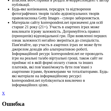
Власник веб-сторінки в розділі Я-Корреспондент є автор
публікації.
Будь-яке копіювання, передрук та відтворення
фотографічних творів та/або аудіовізуальних творів
правовласника Getty Images - суворо забороняється.
Матеріали сайту korrespondent.net призначені для осіб
старше 21 року (21+). Участь в азартних іграх може
викликати ігрову залежність. Дотримуйтесь правил
(принципів) відповідальної гри. При виявленні перших
ознак залежності негайно зверніться до спеціаліста.
Пам'ятайте, що участь в азартних іграх не може бути
джерелом доходів або альтернативою роботі.
Інформаційний ресурс korrespondent.net не проводить
ігри на реальні та/або віртуальні гроші, також сайт не
приймає ні в якій формі оплату ставок та інших
платежів, які пов’язані/можуть бути пов’язані з
азартними іграми, букмекерами чи тоталізаторами. Будь-
які матеріали на інформаційному ресурсі
korrespondent.net публікуються виключно в
інформаційних цілях.
X
Ошибка