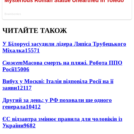
ЧИТАЙТЕ ТАКОЖ
У Білорусі засудили лідера Ляпіса Трубецького
Міхалка
15571
Сюжет
Масова смерть на пляжі. Робота ППО
Росії
15006
Вибух у Москві: Італія відповіла Росії на її
заяви
12117
Другий за день: у РФ поховали ще одного
генерала
10412
ЄС відзавтра змінює правила для чоловіків із
України
9682