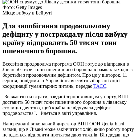
Фото: Getty Images
Місце вибуху в Бейруті
Для запобігання продовольчому
дефіциту у постраждалу після вибуху
країну відправлять 50 тисяч тонн
пшеничного борошна.
Всесвітня продовольча програма ООН готує до відправки в
Ліван 50 тисяч тонн пшеничного борошна в рамках заходів із
боротьби з продовольчим дефіцитом. Про це у вівторок, 11
серпня, повідомило Управління всесвітньої організації із
координації гуманітарних питань, передає
ТАСС
.
"Зважаючи на втрати, завдані зерносховищам у порту, ВПП
доставить 50 тисяч тонн пшеничного борошна в ліванську
столицю для того, щоб країна не відчувала дефіцит
продовольства", - йдеться в звіті управління.
Напередодні виконавчий директор ВПП ООН Девід Бізлі
заявив, що в Лівані може закінчитися хліб, якщо роботу порту
не вдасться відновити протягом двох тижнів. Він додав, що