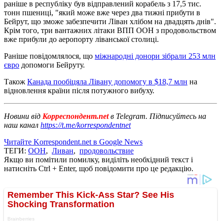
раніше в республіку був відправлений корабель з 17,5 тис.
тонн пшениці, "який може вже через два тижні прибути в
Бейрут, що зможе забезпечити Ліван хлібом на двадцять днів".
Крім того, три вантажних літаки ВПП ООН з продовольством
вже прибули до аеропорту ліванської столиці.
Раніше повідомлялося, що
міжнародні донори зібрали 253 млн
євро
допомоги Бейруту.
Також
Канада пообіцяла Лівану допомогу в $18,7 млн
​​на
відновлення країни після потужного вибуху.
Новини від
Корреспондент.net
в Telegram. Підписуйтесь на
наш канал
https://t.me/korrespondentnet
Читайте Korrespondent.net в Google News
ТЕГИ:
ООН
,
Ливан
,
продовольствие
Якщо ви помітили помилку, виділіть необхідний текст і
натисніть Ctrl + Enter, щоб повідомити про це редакцію.