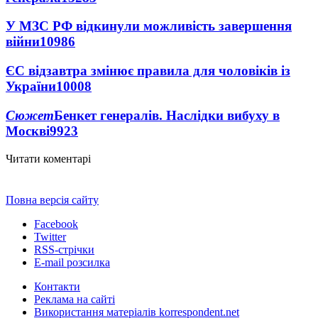
У МЗС РФ відкинули можливість завершення
війни
10986
ЄС відзавтра змінює правила для чоловіків із
України
10008
Сюжет
Бенкет генералів. Наслідки вибуху в
Москві
9923
Читати коментарі
Повна версія сайту
Facebook
Twitter
RSS-стрічки
E-mail розсилка
Контакти
Реклама на сайті
Використання матеріалів korrespondent.net