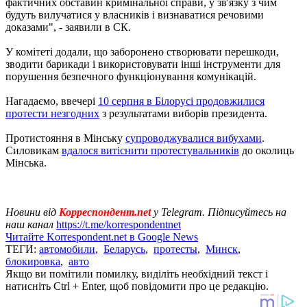
фактичних обставин кримінальної справи, у зв'язку з чим
будуть вилучатися у власників і визнаватися речовими
доказами", - заявили в СК.
У комітеті додали, що заборонено створювати перешкоди,
зводити барикади і використовувати інші інструменти для
порушення безпечного функціонування комунікацій.
Нагадаємо, ввечері
10 серпня в Білорусі продовжилися
протести незгодних
з результатами виборів президента.
Протистояння в Мінську
супроводжувалися вибухами
.
Силовикам
вдалося витіснити протестувальників
до околиць
Мінська.
Новини від
Корреспондент.net
у Telegram. Підписуйтесь на
наш канал
https://t.me/korrespondentnet
Читайте Korrespondent.net в Google News
ТЕГИ:
автомобили
,
Беларусь
,
протесты
,
Минск
,
блокировка
,
авто
Якщо ви помітили помилку, виділіть необхідний текст і
натисніть Ctrl + Enter, щоб повідомити про це редакцію.