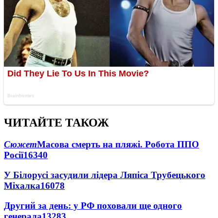
ЧИТАЙТЕ ТАКОЖ
Сюжет
Масова смерть на пляжі. Робота ППО
Росії
16340
У Білорусі засудили лідера Ляпіса Трубецького
Міхалка
16078
Другий за день: у РФ поховали ще одного
генерала
13283