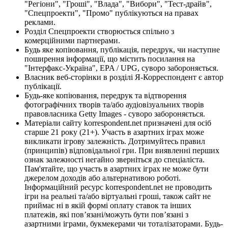
"Регіони", "Гроші", "Влада", "Вибори", "Тест-драйв",
"Спецпроекти", "Промо" публікуються на правах
реклами.
Розділ Спецпроекти створюється спільно з
комерційними партнерами.
Будь яке копіювання, публікація, передрук, чи наступне
поширення інформації, що містить посилання на
"Інтерфакс-Україна", EPA / UPG, суворо забороняється.
Власник веб-сторінки в розділі Я-Корреспондент є автор
публікації.
Будь-яке копіювання, передрук та відтворення
фотографічних творів та/або аудіовізуальних творів
правовласника Getty Images - суворо забороняється.
Матеріали сайту korrespondent.net призначені для осіб
старше 21 року (21+). Участь в азартних іграх може
викликати ігрову залежність. Дотримуйтесь правил
(принципів) відповідальної гри. При виявленні перших
ознак залежності негайно зверніться до спеціаліста.
Пам'ятайте, що участь в азартних іграх не може бути
джерелом доходів або альтернативою роботі.
Інформаційний ресурс korrespondent.net не проводить
ігри на реальні та/або віртуальні гроші, також сайт не
приймає ні в якій формі оплату ставок та інших
платежів, які пов’язані/можуть бути пов’язані з
азартними іграми, букмекерами чи тоталізаторами. Будь-