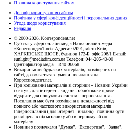
Правила користування сайтом
Договір користування сайтом
Політика у сфері конфіденційності і персональних даних
Угода щодо користування
Редакція
© 2000-2026, Korrespondent.net
Суб'єкт у сфері онлайн-медіа Назва онлайн-медіа –
«КореспонденТ.net» Адреса: 02091, місто Київ,
ХАРКІВСЬКЕ ШОСЕ, будинок 172-Б, офіс 208/1 E-mail:
sunlight@mediadim.com.ua
Телефон: 044-205-43-00
Ідентифікатор медіа – R40-06068
Використання будь-яких матеріалів, розміщених на
сайті, дозволяється за умови посилання на
Корреспондент.net.
При копіюванні матеріалів зі сторінки « Новини України
і світу» , для інтернет - видань - обов'язкове пряме
відкрите для пошукових систем гіперпосилання .
Посилання має бути розміщена в незалежності від
повного або часткового використання матеріалів.
Гіперпосилання ( для інтернет - видань) - повинна бути
розміщена в підзаголовку або в першому абзаці
матеріалу.
Новини з позначками "Думка", "Експертиза", "Заява",