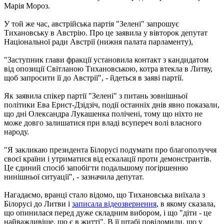
Марія Мороз.
У той же час, австрійська партія "Зелені" запрошує
Тихановську в Австрію. Про це заявила у вівторок депутат
Національної ради Австрії (нижня палата парламенту),
"Заступник глави фракції установила контакт з кандидатом
від опозиції Світланою Тихановською, котра втекла в Литву,
щоб запросити її до Австрії", - йдеться в заяві партії.
Як заявила спікер партії "Зелені" з питань зовнішньої
політики Ева Ернст-Дзідзіч, події останніх днів явно показали,
що дні Олександра Лукашенка полічені, тому що ніхто не
може довго залишатися при владі всупереч волі власного
народу.
"Я закликаю президента Білорусі подумати про благополуччя
своєї країни і утриматися від ескалації проти демонстрантів.
Це єдиний спосіб запобігти подальшому погіршенню
нинішньої ситуації", - зазначила депутат.
Нагадаємо, вранці стало відомо, що Тихановська виїхала з
Білорусі до Литви і
записала відеозвернення
, в якому сказала,
що опинилася перед дуже складним вибором, і що "діти - це
найважливіше, що є в житті". В її штабі повідомили, що у