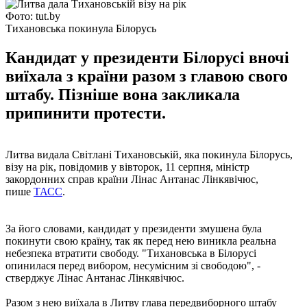
Фото: tut.by
Тихановська покинула Білорусь
Кандидат у президенти Білорусі вночі
виїхала з країни разом з главою свого
штабу. Пізніше вона закликала
припинити протести.
Литва видала Світлані Тихановській, яка покинула Білорусь,
візу на рік, повідомив у вівторок, 11 серпня, міністр
закордонних справ країни Лінас Антанас Лінкявічюс,
пише
ТАСС
.
За його словами, кандидат у президенти змушена була
покинути свою країну, так як перед нею виникла реальна
небезпека втратити свободу. "Тихановська в Білорусі
опинилася перед вибором, несумісним зі свободою", -
стверджує Лінас Антанас Лінкявічюс.
Разом з нею виїхала в Литву глава передвиборного штабу