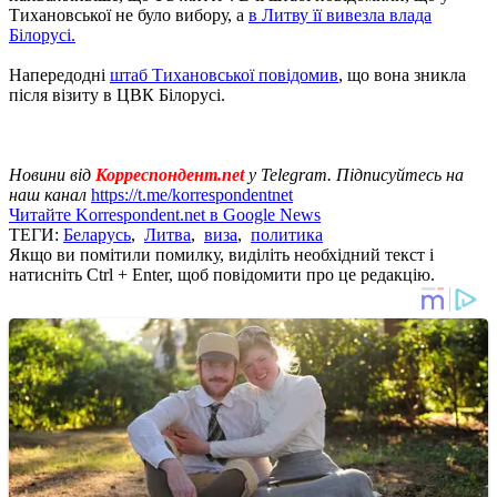
Тихановської не було вибору, а
в Литву її вивезла влада
Білорусі.
Напередодні
штаб Тихановської повідомив
, що вона зникла
після візиту в ЦВК Білорусі.
Новини від
Корреспондент.net
у Telegram. Підписуйтесь на
наш канал
https://t.me/korrespondentnet
Читайте Korrespondent.net в Google News
ТЕГИ:
Беларусь
,
Литва
,
виза
,
политика
Якщо ви помітили помилку, виділіть необхідний текст і
натисніть Ctrl + Enter, щоб повідомити про це редакцію.