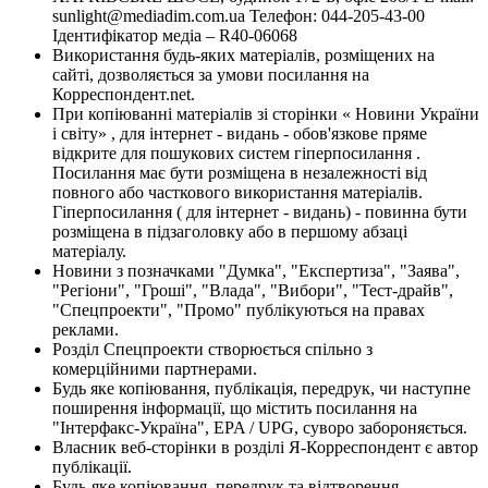
sunlight@mediadim.com.ua
Телефон: 044-205-43-00
Ідентифікатор медіа – R40-06068
Використання будь-яких матеріалів, розміщених на
сайті, дозволяється за умови посилання на
Корреспондент.net.
При копіюванні матеріалів зі сторінки « Новини України
і світу» , для інтернет - видань - обов'язкове пряме
відкрите для пошукових систем гіперпосилання .
Посилання має бути розміщена в незалежності від
повного або часткового використання матеріалів.
Гіперпосилання ( для інтернет - видань) - повинна бути
розміщена в підзаголовку або в першому абзаці
матеріалу.
Новини з позначками "Думка", "Експертиза", "Заява",
"Регіони", "Гроші", "Влада", "Вибори", "Тест-драйв",
"Спецпроекти", "Промо" публікуються на правах
реклами.
Розділ Спецпроекти створюється спільно з
комерційними партнерами.
Будь яке копіювання, публікація, передрук, чи наступне
поширення інформації, що містить посилання на
"Інтерфакс-Україна", EPA / UPG, суворо забороняється.
Власник веб-сторінки в розділі Я-Корреспондент є автор
публікації.
Будь-яке копіювання, передрук та відтворення