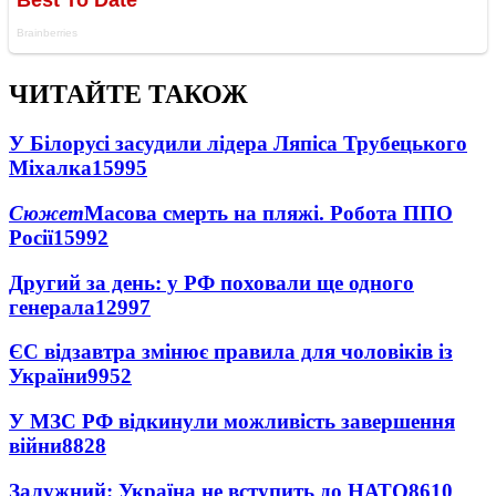
ЧИТАЙТЕ ТАКОЖ
У Білорусі засудили лідера Ляпіса Трубецького
Міхалка
15995
Сюжет
Масова смерть на пляжі. Робота ППО
Росії
15992
Другий за день: у РФ поховали ще одного
генерала
12997
ЄС відзавтра змінює правила для чоловіків із
України
9952
У МЗС РФ відкинули можливість завершення
війни
8828
Залужний: Україна не вступить до НАТО
8610