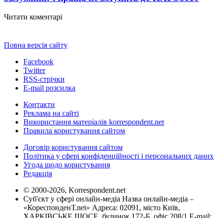
Читати коментарі
Повна версія сайту
Facebook
Twitter
RSS-стрічки
E-mail розсилка
Контакти
Реклама на сайті
Використання матеріалів korrespondent.net
Правила користування сайтом
Договір користування сайтом
Політика у сфері конфіденційності і персональних даних
Угода щодо користування
Редакція
© 2000-2026, Korrespondent.net
Суб'єкт у сфері онлайн-медіа Назва онлайн-медіа –
«КореспонденТ.net» Адреса: 02091, місто Київ,
ХАРКІВСЬКЕ ШОСЕ, будинок 172-Б, офіс 208/1 E-mail: