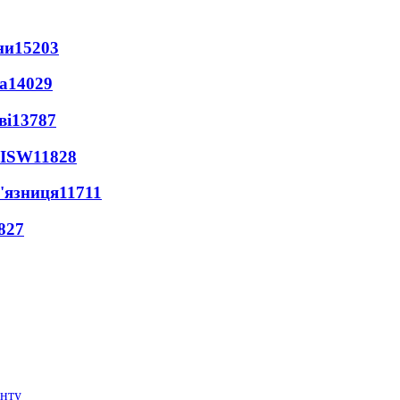
ни
15203
а
14029
ві
13787
 ISW
11828
'язниця
11711
827