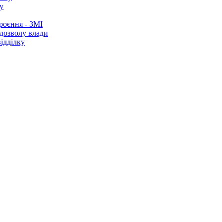
у
роєння - ЗМІ
 дозволу влади
ідділку