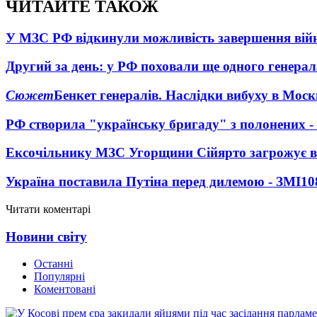
ЧИТАЙТЕ ТАКОЖ
У МЗС РФ відкинули можливість завершення вій
Другий за день: у РФ поховали ще одного генерал
Сюжет
Бенкет генералів. Наслідки вибуху в Моск
РФ створила "українську бригаду" з полонених -
Ексочільнику МЗС Угорщини Сійярто загрожує в
Україна поставила Путіна перед дилемою - ЗМІ
10
Читати коментарі
Новини світу
Останні
Популярні
Коментовані