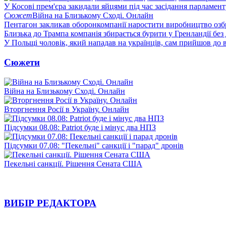
У Косові прем'єра закидали яйцями під час засідання парламент
Сюжет
Війна на Близькому Сході. Онлайн
Пентагон закликав оборонкомпанії наростити виробництво озб
Близька до Трампа компанія збирається бурити у Гренландії без
У Польщі чоловік, який нападав на українців, сам прийшов до в
Сюжети
Війна на Близькому Сході. Онлайн
Вторгнення Росії в Україну. Онлайн
Підсумки 08.08: Patriot буде і мінус два НПЗ
Підсумки 07.08: "Пекельні" санкції і "парад" дронів
Пекельні санкції. Рішення Сената США
ВИБІР РЕДАКТОРА