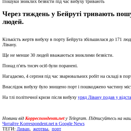
Пошуки зниклих безвісти під час вибуху тривають
Через тиждень у Бейруті тривають пошу
людей.
Кількість жертв вибуху в порту Бейрута збільшилася до 171 люд
Лівану.
Ще не менше 30 людей вважаються зниклими безвісти.
Понад п'ять тисяч осіб були поранені.
Нагадаємо, 4 серпня під час зварювальних робіт на складі в пор
Внаслідок вибуху було знищено порт і пошкоджено частину міст
На тлі політичної кризи після вибуху
уряд Лівану подав у відста
Новини від
Корреспондент.net
у Telegram. Підписуйтесь на на
Читайте Korrespondent.net в Google News
ТЕГИ:
Ливан
,
жертвы
,
порт