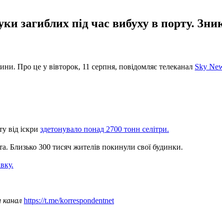
ки загиблих під час вибуху в порту. Зн
ини. Про це у вівторок, 11 серпня, повідомляє телеканал
Sky New
ту від іскри
здетонувало понад 2700 тонн селітри.
а. Близько 300 тисяч жителів покинули свої будинки.
вку.
ш канал
https://t.me/korrespondentnet