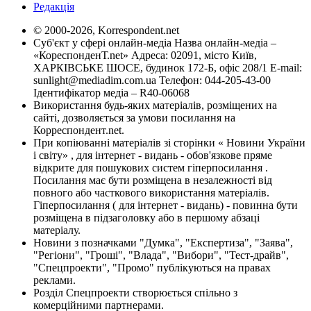
Редакція
© 2000-2026, Korrespondent.net
Суб'єкт у сфері онлайн-медіа Назва онлайн-медіа –
«КореспонденТ.net» Адреса: 02091, місто Київ,
ХАРКІВСЬКЕ ШОСЕ, будинок 172-Б, офіс 208/1 E-mail:
sunlight@mediadim.com.ua
Телефон: 044-205-43-00
Ідентифікатор медіа – R40-06068
Використання будь-яких матеріалів, розміщених на
сайті, дозволяється за умови посилання на
Корреспондент.net.
При копіюванні матеріалів зі сторінки « Новини України
і світу» , для інтернет - видань - обов'язкове пряме
відкрите для пошукових систем гіперпосилання .
Посилання має бути розміщена в незалежності від
повного або часткового використання матеріалів.
Гіперпосилання ( для інтернет - видань) - повинна бути
розміщена в підзаголовку або в першому абзаці
матеріалу.
Новини з позначками "Думка", "Експертиза", "Заява",
"Регіони", "Гроші", "Влада", "Вибори", "Тест-драйв",
"Спецпроекти", "Промо" публікуються на правах
реклами.
Розділ Спецпроекти створюється спільно з
комерційними партнерами.