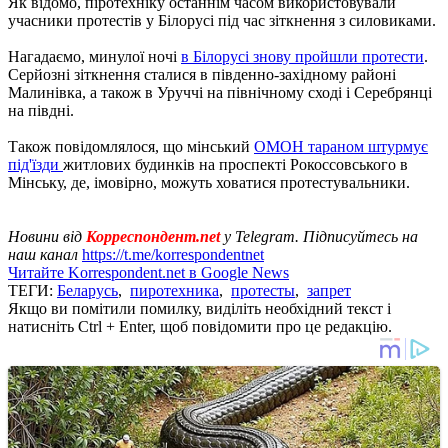
Як відомо, піротехніку останнім часом використовували
учасники протестів у Білорусі під час зіткнення з силовиками.
Нагадаємо, минулої ночі
в Білорусі знову пройшли протести
.
Серйозні зіткнення сталися в південно-західному районі
Малинівка, а також в Уруччі на північному сході і Серебрянці
на півдні.
Також повідомлялося, що мінський
ОМОН тараном штурмує
під'їзди
житлових будинків на проспекті Рокоссовського в
Мінську, де, імовірно, можуть ховатися протестувальники.
Новини від
Корреспондент.net
у Telegram. Підписуйтесь на
наш канал
https://t.me/korrespondentnet
Читайте Korrespondent.net в Google News
ТЕГИ:
Беларусь
,
пиротехника
,
протесты
,
запрет
Якщо ви помітили помилку, виділіть необхідний текст і
натисніть Ctrl + Enter, щоб повідомити про це редакцію.