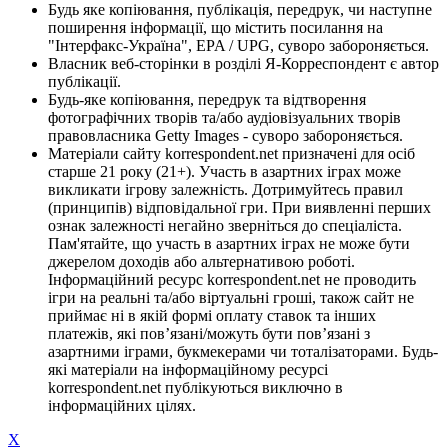
Будь яке копіювання, публікація, передрук, чи наступне
поширення інформації, що містить посилання на
"Інтерфакс-Україна", EPA / UPG, суворо забороняється.
Власник веб-сторінки в розділі Я-Корреспондент є автор
публікації.
Будь-яке копіювання, передрук та відтворення
фотографічних творів та/або аудіовізуальних творів
правовласника Getty Images - суворо забороняється.
Матеріали сайту korrespondent.net призначені для осіб
старше 21 року (21+). Участь в азартних іграх може
викликати ігрову залежність. Дотримуйтесь правил
(принципів) відповідальної гри. При виявленні перших
ознак залежності негайно зверніться до спеціаліста.
Пам'ятайте, що участь в азартних іграх не може бути
джерелом доходів або альтернативою роботі.
Інформаційний ресурс korrespondent.net не проводить
ігри на реальні та/або віртуальні гроші, також сайт не
приймає ні в якій формі оплату ставок та інших
платежів, які пов’язані/можуть бути пов’язані з
азартними іграми, букмекерами чи тоталізаторами. Будь-
які матеріали на інформаційному ресурсі
korrespondent.net публікуються виключно в
інформаційних цілях.
X