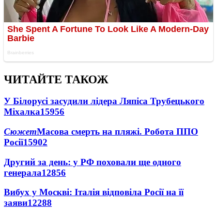
ЧИТАЙТЕ ТАКОЖ
У Білорусі засудили лідера Ляпіса Трубецького
Міхалка
15956
Сюжет
Масова смерть на пляжі. Робота ППО
Росії
15902
Другий за день: у РФ поховали ще одного
генерала
12856
Вибух у Москві: Італія відповіла Росії на її
заяви
12288