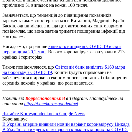
приблизно 51 випадок на кожні 100 тисяч.
Зазначається, що тенденція до підвищення показників
заражень також спостерігається в Каталонії, Мадриді і Країні
Басків, однак місцева влада цих автономних співтовариств
повідомляє, що вона здатна тримати поширення інфекції під
контролем.
Нагадаємо, що раніше
кількість випадків COVID-19 в світі
перевищила 20,2 млн
. Всього коронавірус зафіксували в 213
країнах і територіях.
Також повідомлялося, що
Світовий банк виділить $160 млрд
на боротьбу з COVID-19
. Кошти будуть спрямовані на
забезпечення широкого економічного зростання і підвищення
середніх доходів у країнах, що розвиваються.
Новини від
Корреспондент.net
в Telegram. Підписуйтесь на
наш канал
https://t.me/korrespondentnet
Читайте Korrespondent.net в Google News
Коронавірус
В Україні вперше виявили новий варіант коронавірусу Цикада
В Україні за тиждень різко зросла кількість хворих на COVID-