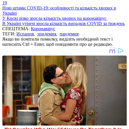
19
Нові штами COVID-19: особливості та кількість хворих в
Україні
У Києві різко зросла кількість хворих на коронавірус
В Україні утричі зросла кількість випадків COVID за тиждень
СПЕЦТЕМА:
Коронавірус
ТЕГИ:
Испания
,
эпидемия
,
пандемия
Якщо ви помітили помилку, виділіть необхідний текст і
натисніть Ctrl + Enter, щоб повідомити про це редакцію.