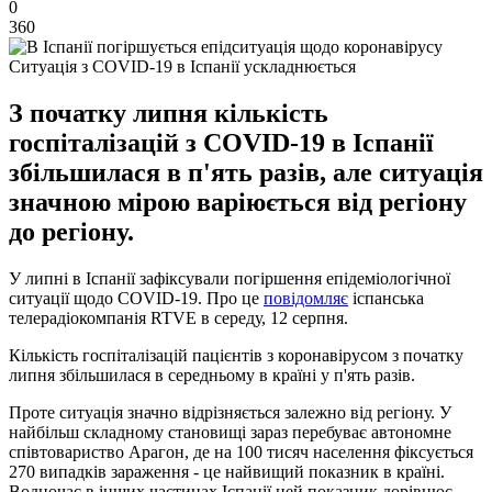
0
360
Ситуація з COVID-19 в Іспанії ускладнюється
З початку липня кількість
госпіталізацій з COVID-19 в Іспанії
збільшилася в п'ять разів, але ситуація
значною мірою варіюється від регіону
до регіону.
У липні в Іспанії зафіксували погіршення епідеміологічної
ситуації щодо COVID-19. Про це
повідомляє
іспанська
телерадіокомпанія RTVE в середу, 12 серпня.
Кількість госпіталізацій пацієнтів з коронавірусом з початку
липня збільшилася в середньому в країні у п'ять разів.
Проте ситуація значно відрізняється залежно від регіону. У
найбільш складному становищі зараз перебуває автономне
співтовариство Арагон, де на 100 тисяч населення фіксується
270 випадків зараження - це найвищий показник в країні.
Водночас в інших частинах Іспанії цей показник дорівнює