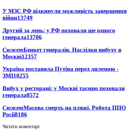
У МЗС РФ відкинули можливість завершення
війни
13749
Другий за день: у РФ поховали ще одного
генерала
13706
Сюжет
Бенкет генералів. Наслідки вибуху в
Москві
12357
Україна поставила Путіна перед дилемою -
ЗМІ
10255
Вибух у ресторані: у Москві таємно поховали
генерала
8572
Сюжет
Масова смерть на пляжі. Робота ППО
Росії
8186
Читати коментарі