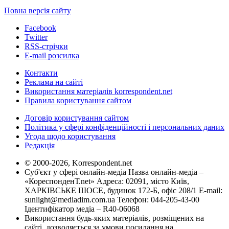
Повна версія сайту
Facebook
Twitter
RSS-стрічки
E-mail розсилка
Контакти
Реклама на сайті
Використання матеріалів korrespondent.net
Правила користування сайтом
Договір користування сайтом
Політика у сфері конфіденційності і персональних даних
Угода щодо користування
Редакція
© 2000-2026, Korrespondent.net
Суб'єкт у сфері онлайн-медіа Назва онлайн-медіа –
«КореспонденТ.net» Адреса: 02091, місто Київ,
ХАРКІВСЬКЕ ШОСЕ, будинок 172-Б, офіс 208/1 E-mail:
sunlight@mediadim.com.ua
Телефон: 044-205-43-00
Ідентифікатор медіа – R40-06068
Використання будь-яких матеріалів, розміщених на
сайті, дозволяється за умови посилання на