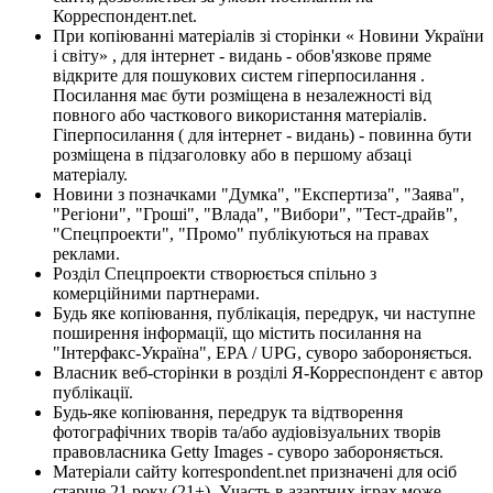
Корреспондент.net.
При копіюванні матеріалів зі сторінки « Новини України
і світу» , для інтернет - видань - обов'язкове пряме
відкрите для пошукових систем гіперпосилання .
Посилання має бути розміщена в незалежності від
повного або часткового використання матеріалів.
Гіперпосилання ( для інтернет - видань) - повинна бути
розміщена в підзаголовку або в першому абзаці
матеріалу.
Новини з позначками "Думка", "Експертиза", "Заява",
"Регіони", "Гроші", "Влада", "Вибори", "Тест-драйв",
"Спецпроекти", "Промо" публікуються на правах
реклами.
Розділ Спецпроекти створюється спільно з
комерційними партнерами.
Будь яке копіювання, публікація, передрук, чи наступне
поширення інформації, що містить посилання на
"Інтерфакс-Україна", EPA / UPG, суворо забороняється.
Власник веб-сторінки в розділі Я-Корреспондент є автор
публікації.
Будь-яке копіювання, передрук та відтворення
фотографічних творів та/або аудіовізуальних творів
правовласника Getty Images - суворо забороняється.
Матеріали сайту korrespondent.net призначені для осіб
старше 21 року (21+). Участь в азартних іграх може