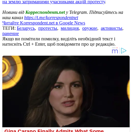
на землю затриманими учасниками акцій протесту
.
Новини від
Корреспондент.net
у Telegram. Підписуйтесь на
наш канал
https://t.me/korrespondentnet
Читайте Korrespondent.net в Google News
ТЕГИ:
Беларусь
,
протесты
,
милиция
,
оружие
,
активисты
,
ранение
Якщо ви помітили помилку, виділіть необхідний текст і
натисніть Ctrl + Enter, щоб повідомити про це редакцію.