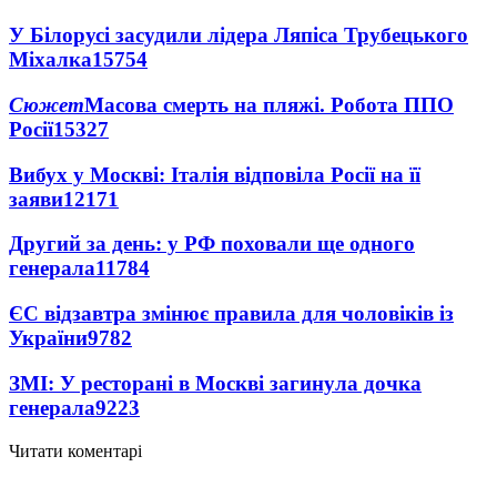
У Білорусі засудили лідера Ляпіса Трубецького
Міхалка
15754
Сюжет
Масова смерть на пляжі. Робота ППО
Росії
15327
Вибух у Москві: Італія відповіла Росії на її
заяви
12171
Другий за день: у РФ поховали ще одного
генерала
11784
ЄС відзавтра змінює правила для чоловіків із
України
9782
ЗМІ: У ресторані в Москві загинула дочка
генерала
9223
Читати коментарі