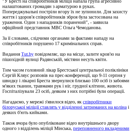
"У Бресті на співробітників міліції напала група агресивно
налаштованих громадян з арматурою в руках.
Попереджувальні постріли вгору їх не зупинили. Для захисту
життя і здоров'я співробітників зброя була застосована на
ураження. Один з нападників поранений", - заявила
офіційний представник МВС Ольга Чемоданова.
За її словами, слідчими органами за фактами нападу на
співробітників порушено 17 кримінальних справ.
Видання
Тut.by
повідомляє, що на місце, залите кров'ю на
пішохідній вулиці Радянській, містяни несуть квіти.
Тим часом головний лікар Брестської центральної поліклініки
Сергій Кляус розповів на прес-конференції, що 9-11 серпня у
швидку і лікарні Бреста звернулися близько 100 осіб із забоями
м'яких тканин, травмами рук і ніг, грудної клітини, живота.
Госпіталізували 23 осіб, деяким з них потрібні були операції.
Нагадаємо, у мережі з'явилося відео, як
співробітники
білоруської міліції ставлять у відділенні затриманих на коліна
і
деяких б'ють кийками.
Також вчора було опубліковане відео внутрішнього двору
одного з відділень міліції Мінська,
переповненого вкладеними