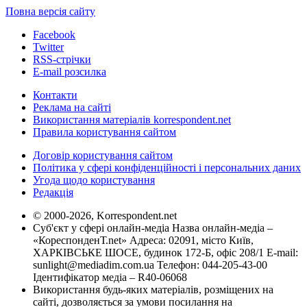
Повна версія сайту
Facebook
Twitter
RSS-стрічки
E-mail розсилка
Контакти
Реклама на сайті
Використання матеріалів korrespondent.net
Правила користування сайтом
Договір користування сайтом
Політика у сфері конфіденційності і персональних даних
Угода щодо користування
Редакція
© 2000-2026, Korrespondent.net
Суб'єкт у сфері онлайн-медіа Назва онлайн-медіа –
«КореспонденТ.net» Адреса: 02091, місто Київ,
ХАРКІВСЬКЕ ШОСЕ, будинок 172-Б, офіс 208/1 E-mail:
sunlight@mediadim.com.ua
Телефон: 044-205-43-00
Ідентифікатор медіа – R40-06068
Використання будь-яких матеріалів, розміщених на
сайті, дозволяється за умови посилання на