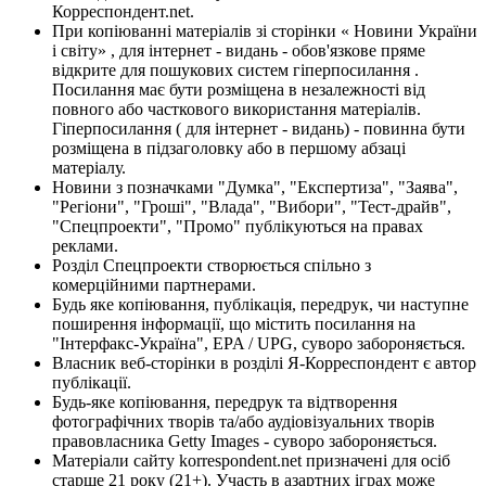
Корреспондент.net.
При копіюванні матеріалів зі сторінки « Новини України
і світу» , для інтернет - видань - обов'язкове пряме
відкрите для пошукових систем гіперпосилання .
Посилання має бути розміщена в незалежності від
повного або часткового використання матеріалів.
Гіперпосилання ( для інтернет - видань) - повинна бути
розміщена в підзаголовку або в першому абзаці
матеріалу.
Новини з позначками "Думка", "Експертиза", "Заява",
"Регіони", "Гроші", "Влада", "Вибори", "Тест-драйв",
"Спецпроекти", "Промо" публікуються на правах
реклами.
Розділ Спецпроекти створюється спільно з
комерційними партнерами.
Будь яке копіювання, публікація, передрук, чи наступне
поширення інформації, що містить посилання на
"Інтерфакс-Україна", EPA / UPG, суворо забороняється.
Власник веб-сторінки в розділі Я-Корреспондент є автор
публікації.
Будь-яке копіювання, передрук та відтворення
фотографічних творів та/або аудіовізуальних творів
правовласника Getty Images - суворо забороняється.
Матеріали сайту korrespondent.net призначені для осіб
старше 21 року (21+). Участь в азартних іграх може