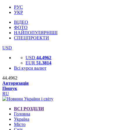
РУС
УКР
ВІДЕО
ФОТО
НАЙПОПУЛЯРНІШІ
СПЕЦПРОЕКТИ
USD
USD
44.4962
EUR
51.3814
Всі курси валют
44.4962
Авторизація
Пошук
RU
ВСІ РОЗДІЛИ
Головна
Україна
Місто
Світ