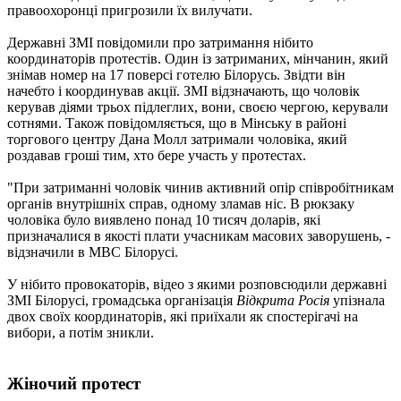
правоохоронці пригрозили їх вилучати.
Державні ЗМІ повідомили про затримання нібито
координаторів протестів. Один із затриманих, мінчанин, який
знімав номер на 17 поверсі готелю Білорусь. Звідти він
начебто і координував акції. ЗМІ відзначають, що чоловік
керував діями трьох підлеглих, вони, своєю чергою, керували
сотнями. Також повідомляється, що в Мінську в районі
торгового центру Дана Молл затримали чоловіка, який
роздавав гроші тим, хто бере участь у протестах.
"При затриманні чоловік чинив активний опір співробітникам
органів внутрішніх справ, одному зламав ніс. В рюкзаку
чоловіка було виявлено понад 10 тисяч доларів, які
призначалися в якості плати учасникам масових заворушень, -
відзначили в МВС Білорусі.
У нібито провокаторів, відео з якими розповсюдили державні
ЗМІ Білорусі, громадська організація
Відкрита Росія
упізнала
двох своїх координаторів, які приїхали як спостерігачі на
вибори, а потім зникли.
Жіночий протест