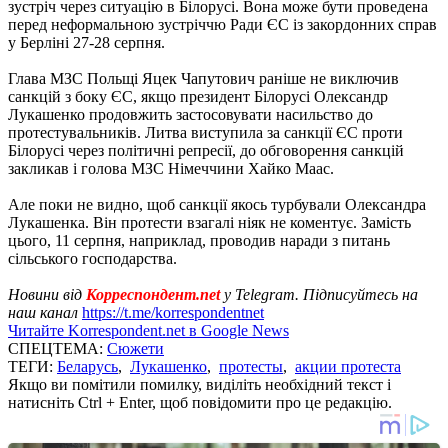
зустріч через ситуацію в Білорусі. Вона може бути проведена
перед неформальною зустріччю Ради ЄС із закордонних справ
у Берліні 27-28 серпня.
Глава МЗС Польщі Яцек Чапутович раніше не виключив
санкцій з боку ЄС, якщо президент Білорусі Олександр
Лукашенко продовжить застосовувати насильство до
протестувальників. Литва виступила за санкції ЄС проти
Білорусі через політичні репресії, до обговорення санкцій
закликав і голова МЗС Німеччини Хайко Маас.
Але поки не видно, щоб санкції якось турбували Олександра
Лукашенка. Він протести взагалі ніяк не коментує. Замість
цього, 11 серпня, наприклад, проводив наради з питань
сільського господарства.
Новини від
Корреспондент.net
у Telegram. Підписуйтесь на
наш канал
https://t.me/korrespondentnet
Читайте Korrespondent.net в Google News
СПЕЦТЕМА:
Сюжети
ТЕГИ:
Беларусь
,
Лукашенко
,
протесты
,
акции протеста
Якщо ви помітили помилку, виділіть необхідний текст і
натисніть Ctrl + Enter, щоб повідомити про це редакцію.