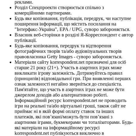
реклами.
Розділ Спецпроекти створюється спільно з
комерційними партнерами.
Будь яке копіювання, публікація, передрук, чи наступне
поширення інформації, що містить посилання на
"Інтерфакс-Україна", EPA / UPG, суворо забороняється.
Власник веб-сторінки в розділі Я-Корреспондент є автор
публікації.
Будь-яке копіювання, передрук та відтворення
фотографічних творів та/або аудіовізуальних творів
правовласника Getty Images - суворо забороняється.
Матеріали сайту korrespondent.net призначені для осіб
старше 21 року (21+). Участь в азартних іграх може
викликати ігрову залежність. Дотримуйтесь правил
(принципів) відповідальної гри. При виявленні перших
ознак залежності негайно зверніться до спеціаліста.
Пам'ятайте, що участь в азартних іграх не може бути
джерелом доходів або альтернативою роботі.
Інформаційний ресурс korrespondent.net не проводить
ігри на реальні та/або віртуальні гроші, також сайт не
приймає ні в якій формі оплату ставок та інших
платежів, які пов’язані/можуть бути пов’язані з
азартними іграми, букмекерами чи тоталізаторами. Будь-
які матеріали на інформаційному ресурсі
korrespondent.net публікуються виключно в