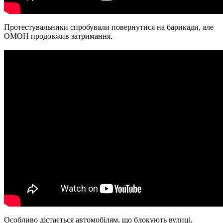
Протестувальники спробували повернутися на барикади, але
ОМОН продовжив затримання.
Особливо дістається автомобілям, що блокують вулиці,