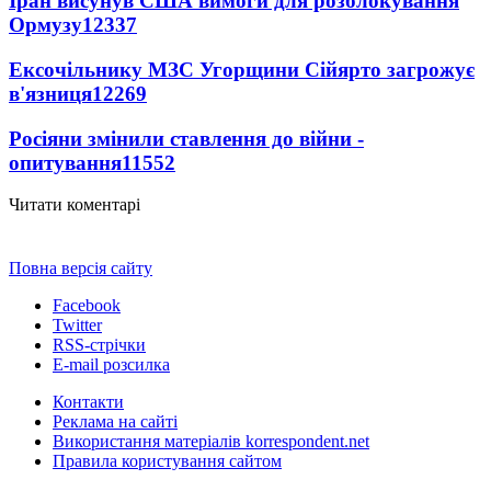
Іран висунув США вимоги для розблокування
Ормузу
12337
Ексочільнику МЗС Угорщини Сійярто загрожує
в'язниця
12269
Росіяни змінили ставлення до війни -
опитування
11552
Читати коментарі
Повна версія сайту
Facebook
Twitter
RSS-стрічки
E-mail розсилка
Контакти
Реклама на сайті
Використання матеріалів korrespondent.net
Правила користування сайтом