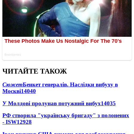
ЧИТАЙТЕ ТАКОЖ
Сюжет
Бенкет генералів. Наслідки вибуху в
Москві
14040
У Молдові пролунав потужний вибух
14035
РФ створила "українську бригаду" з полонених
- ISW
12928