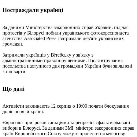
Постраждали українці
За даними Міністерства закордонних справ України, під час
протестів у Білорусі побили українського фотокореспондета
агентства Associated Press і затримали дев'ять українських
громадян.
Затримали українців у Вітебську у зв'язку з
адміністративними правопорушеннями. Після втручання
посольства наступного дня громадяни України були звільнені
з-під варти.
Що далі
Активісти закликають 12 серпня о 19:00 почати блокування
доріг по всій країні.
Євросоюз пригрозив санкціями за репресії і сфальсифіковані
вибори в Білорусі. За даними ЗМІ, міністри закордонних справ
країн Європейського Союзу можуть провести позачергову