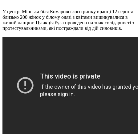
У центрі Мінська біля Комаровського ринку вранці 12 серпня
близько 200 жінок у білому одязі з квітами вишикувалися в
живий ланцюг. Ця акція була проведена на знак солідарності з
протестувальниками, які постраждали від дій силовиків.