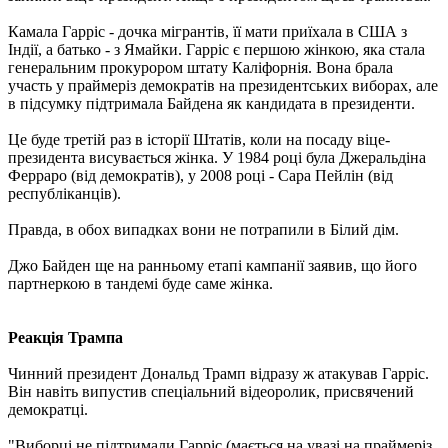
Камала Гарріс - дочка мігрантів, її мати приїхала в США з
Індії, а батько - з Ямайки. Гарріс є першою жінкою, яка стала
генеральним прокурором штату Каліфорнія. Вона брала
участь у праймеріз демократів на президентських виборах, але
в підсумку підтримала Байдена як кандидата в президенти.
Це буде третій раз в історії Штатів, коли на посаду віце-
президента висувається жінка. У 1984 році була Джеральдіна
Ферраро (від демократів), у 2008 році - Сара Пейлін (від
республіканців).
Правда, в обох випадках вони не потрапили в Білий дім.
Джо Байден ще на ранньому етапі кампанії заявив, що його
партнеркою в тандемі буде саме жінка.
Реакція Трампа
Чинний президент Дональд Трамп відразу ж атакував Гарріс.
Він навіть випустив спеціальний відеоролик, присвячений
демократці.
"Виборці не підтримали Гарріс (мається на увазі на праймеріз