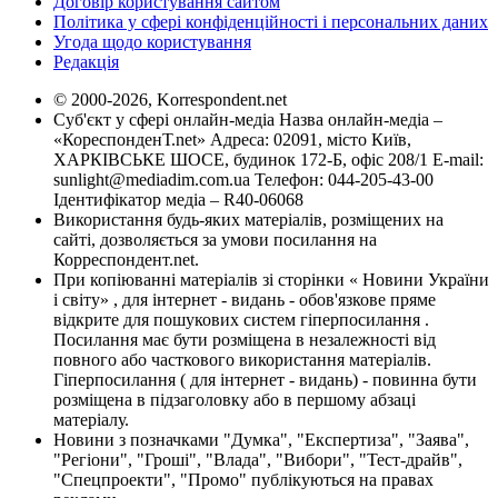
Договір користування сайтом
Політика у сфері конфіденційності і персональних даних
Угода щодо користування
Редакція
© 2000-2026, Korrespondent.net
Суб'єкт у сфері онлайн-медіа Назва онлайн-медіа –
«КореспонденТ.net» Адреса: 02091, місто Київ,
ХАРКІВСЬКЕ ШОСЕ, будинок 172-Б, офіс 208/1 E-mail:
sunlight@mediadim.com.ua
Телефон: 044-205-43-00
Ідентифікатор медіа – R40-06068
Використання будь-яких матеріалів, розміщених на
сайті, дозволяється за умови посилання на
Корреспондент.net.
При копіюванні матеріалів зі сторінки « Новини України
і світу» , для інтернет - видань - обов'язкове пряме
відкрите для пошукових систем гіперпосилання .
Посилання має бути розміщена в незалежності від
повного або часткового використання матеріалів.
Гіперпосилання ( для інтернет - видань) - повинна бути
розміщена в підзаголовку або в першому абзаці
матеріалу.
Новини з позначками "Думка", "Експертиза", "Заява",
"Регіони", "Гроші", "Влада", "Вибори", "Тест-драйв",
"Спецпроекти", "Промо" публікуються на правах