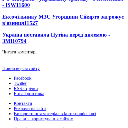
- ISW
11600
Ексочільнику МЗС Угорщини Сійярто загрожує
в'язниця
11527
Україна поставила Путіна перед дилемою -
ЗМІ
10794
Читати коментарі
Повна версія сайту
Facebook
Twitter
RSS-стрічки
E-mail розсилка
Контакти
Реклама на сайті
Використання матеріалів korrespondent.net
Правила користування сайтом