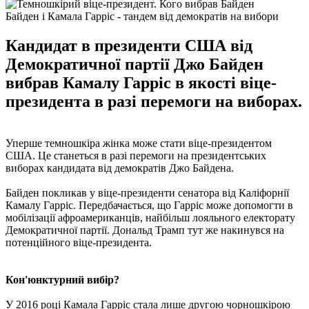
Байден і Камала Гарріс - тандем від демократів на вибори
Кандидат в президенти США від
Демократичної партії Джо Байден
вибрав Камалу Гарріс в якості віце-
президента в разі перемоги на виборах.
Уперше темношкіра жінка може стати віце-президентом
США. Це станеться в разі перемоги на президентських
виборах кандидата від демократів Джо Байдена.
Байден покликав у віце-президенти сенатора від Каліфорнії
Камалу Гарріс. Передбачається, що Гарріс може допомогти в
мобілізації афроамериканців, найбільш лояльного електорату
Демократичної партії. Дональд Трамп тут же накинувся на
потенційного віце-президента.
Кон'юнктурний вибір?
У 2016 році Камала Гарріс стала лише другою чорношкірою