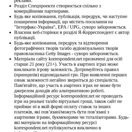
реклами.
Розділ Спецпроекти створюється спільно з
комерційними партнерами.
Будь яке копіювання, публікація, передрук, чи наступне
поширення інформації, що містить посилання на
"Інтерфакс-Україна", EPA / UPG, суворо забороняється.
Власник веб-сторінки в розділі Я-Корреспондент є автор
публікації.
Будь-яке копіювання, передрук та відтворення
фотографічних творів та/або аудіовізуальних творів
правовласника Getty Images - суворо забороняється.
Матеріали сайту korrespondent.net призначені для осіб
старше 21 року (21+). Участь в азартних іграх може
викликати ігрову залежність. Дотримуйтесь правил
(принципів) відповідальної гри. При виявленні перших
ознак залежності негайно зверніться до спеціаліста.
Пам'ятайте, що участь в азартних іграх не може бути
джерелом доходів або альтернативою роботі.
Інформаційний ресурс korrespondent.net не проводить
ігри на реальні та/або віртуальні гроші, також сайт не
приймає ні в якій формі оплату ставок та інших
платежів, які пов’язані/можуть бути пов’язані з
азартними іграми, букмекерами чи тоталізаторами. Будь-
які матеріали на інформаційному ресурсі
korrespondent.net публікуються виключно в