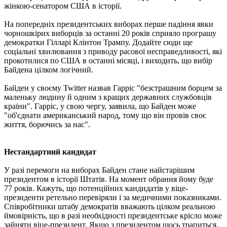
жінкою-сенатором США в історії.
На попередніх президентських виборах перше падіння явки
чорношкірих виборців за останні 20 років сприяло програшу
демократки Гілларі Клінтон Трампу. Додайте сюди ще
соціальні хвилювання з приводу расової несправедливості, які
прокотилися по США в останні місяці, і виходить, що вибір
Байдена цілком логічний.
Байден у своєму Twitter назвав Гарріс "безстрашним борцем за
маленьку людину й одним з кращих державних службовців
країни". Гарріс, у свою чергу, заявила, що Байден може
"об'єднати американський народ, тому що він провів своє
життя, борючись за нас".
Нестандартний кандидат
У разі перемоги на виборах Байден стане найстарішим
президентом в історії Штатів. На момент обрання йому буде
77 років. Кажуть, що потенційних кандидатів у віце-
президенти ретельно перевіряли і за медичними показниками.
Співробітники штабу демократів вважають цілком реальною
ймовірність, що в разі необхідності президентське крісло може
зайняти віце-президент. Якщо з президентом щось трапиться.