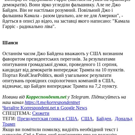
демократів). Вони зірко угледіли фальшивку. Але не Джо
Байден. Він не настільки розумний. Повільний Джо і
фальшива Камала - разом ідеально, але не для Америки", -
йдеться в описі до відео, на заставці якого написано: "Камала
Гарріс - радикально ліва".
Шанси
Останнім часом Джо Байдена вважають у США визнаним
фаворитом президентських перегонів. За результатами
опитування громадської думки, проведеного 11 серпня,
кандидат від демократів випереджає Трампа на 10 пунктів.
Портал RealClearPolitics, який узагальнює результати
опитувань провідних соціологічних компаній в США,
відзначає, що Байден випереджає Трампа на 7,2 пункту.
Новини від
Корреспондент.net
у Telegram. Підписуйтесь на
наш канал
https://t.me/korrespondentnet
Читайте Korrespondent.net в Google News
СПЕЦТЕМА:
Сюжети
ТЕГИ:
Президентская гонка в США
,
США
,
Байден
,
Дональд
Трамп
Якщо ви помітили помилку, виділіть необхідний текст і
натисніть Ctrl + Enter, щоб повідомити про це редакцію.