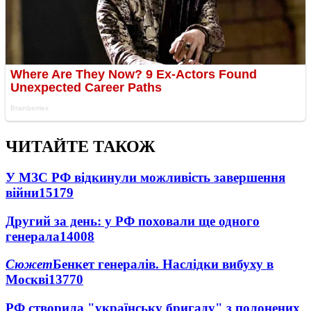
ЧИТАЙТЕ ТАКОЖ
У МЗС РФ відкинули можливість завершення
війни
15179
Другий за день: у РФ поховали ще одного
генерала
14008
Сюжет
Бенкет генералів. Наслідки вибуху в
Москві
13770
РФ створила "українську бригаду" з полонених