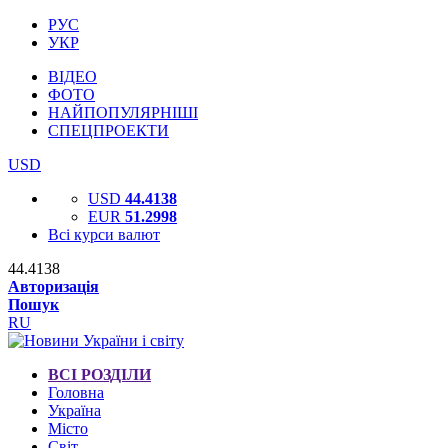
РУС
УКР
ВІДЕО
ФОТО
НАЙПОПУЛЯРНІШІ
СПЕЦПРОЕКТИ
USD
USD
44.4138
EUR
51.2998
Всі курси валют
44.4138
Авторизація
Пошук
RU
ВСІ РОЗДІЛИ
Головна
Україна
Місто
Світ