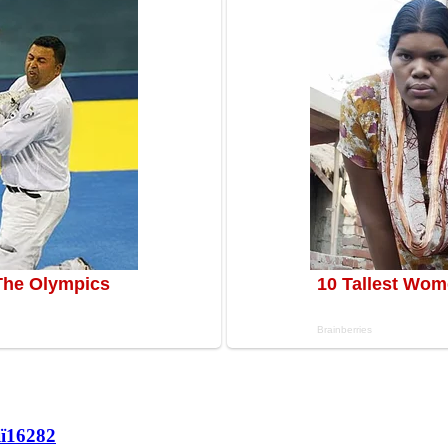
ї
16282