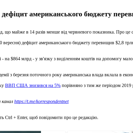
ку дефіцит американського бюджету перев
що майже в 14 разів менше від червневого показника. Про це сві
 30 вересня) дефіцит американського бюджету перевищив $2,8 трлн
 - на $864 млрд - у зв'язку з виділенням коштів на допомогу мал
мії з березня поточного року американська влада вклала в еконо
оку
ВВП США знизився на 5%
порівняно з тим же періодом 2019 р
ш канал
https://t.me/korrespondentnet
ь Ctrl + Enter, щоб повідомити про це редакцію.