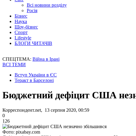
Всі новини розділу
Росія
Бізнес
Наука
Шоу-бізнес
Спорт
Lifestyle
БЛОГИ ЧИТАЧІВ
СПЕЦТЕМА:
Війна в Ірані
ВСІ ТЕМИ
Вступ України в ЄС
Теракт в Барселоні
Бюджетний дефіцит США незн
Корреспондент.net, 13 серпня 2020, 00:59
0
126
Фото: pixabay.com