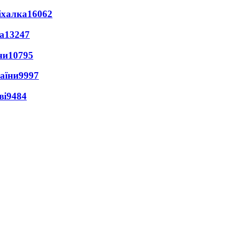
іхалка
16062
а
13247
ни
10795
раїни
9997
ві
9484