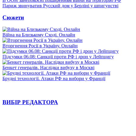
В ООН занепокоєні поширенням війни на територію РФ
Париж звинуватив Русский дом у Берліні у шпигунстві
Сюжети
Війна на Близькому Сході. Онлайн
Вторгнення Росії в Україну. Онлайн
Підсумки 06.08: Санкції проти РФ і дрон у Лейпцигу
Бенкет генералів. Наслідки вибуху в Москві
Брудні технології. Атаки РФ на вибори у Франції
ВИБІР РЕДАКТОРА