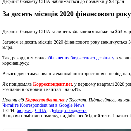
Дефіцит бюджету США наближається до позначки у $3 трлн
За десять місяців 2020 фінансового ро
Дефіцит бюджету США за липень збільшився майже на $63 млрд, 
Загалом за десять місяців 2020 фінансового року (закінчується
млрд.
Так, рекордним стало
збільшення бюджетного дефіциту
в червні
коронавірусу.
Всього для стимулювання економічного зростання в період панде
Як повідомляв
Корреспондент.net
, у першому кварталі 2020 р
компаній в основний капітал - на 6,4%.
Новини від
Корреспондент.net
у Telegram. Підписуйтесь на на
Читайте Korrespondent.net в Google News
ТЕГИ:
бюджет
,
США
,
Дефицит бюджета
Якщо ви помітили помилку, виділіть необхідний текст і натисніт