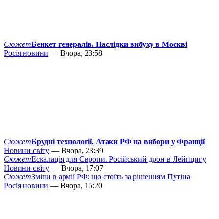
Сюжет
Бенкет генералів. Наслідки вибуху в Москві
Росія новини
— Вчора, 23:58
Сюжет
Брудні технології. Атаки РФ на вибори у Франції
Новини світу
— Вчора, 23:39
Сюжет
Ескалація для Європи. Російський дрон в Лейпцигу
Новини світу
— Вчора, 17:07
Сюжет
Зміни в армії РФ: що стоїть за рішенням Путіна
Росія новини
— Вчора, 15:20