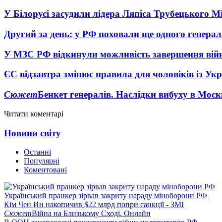
У Білорусі засудили лідера Ляпіса Трубецького М
Другий за день: у РФ поховали ще одного генерал
У МЗС РФ відкинули можливість завершення вій
ЄС відзавтра змінює правила для чоловіків із Ук
Сюжет
Бенкет генералів. Наслідки вибуху в Моск
Читати коментарі
Новини світу
Останні
Популярні
Коментовані
Український пранкер зірвав закриту нараду міноборони РФ
Кім Чен Ин накопичив $22 млрд попри санкції - ЗМІ
Сюжет
Війна на Близькому Сході. Онлайн