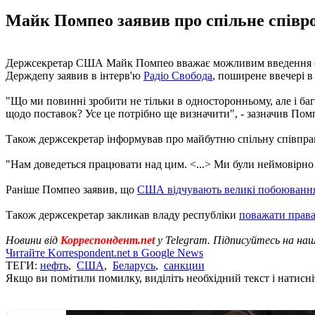
Майк Помпео заявив про спільне співроб
Держсекретар США Майк Помпео вважає можливим введення санкц
Держдепу заявив в інтерв'ю
Радіо Свобода
, поширене ввечері в 
"Що ми повинні зробити не тільки в односторонньому, але і ба
щодо поставок? Усе це потрібно ще визначити", - зазначив Пом
Також держсекретар інформував про майбутню спільну співпрацю
"Нам доведеться працювати над цим. <...> Ми були неймовірно 
Раніше Помпео заявив, що
США відчувають великі побоюванн
Також держсекретар закликав владу республіки
поважати права
Новини від
Корреспондент.net
у Telegram. Підписуйтесь на на
Читайте Korrespondent.net в Google News
ТЕГИ:
нефть
,
США
,
Беларусь
,
санкции
Якщо ви помітили помилку, виділіть необхідний текст і натисніт