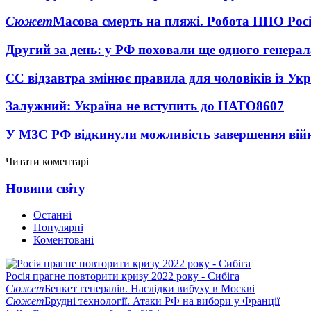
Сюжет
Масова смерть на пляжі. Робота ППО Росі
Другий за день: у РФ поховали ще одного генерал
ЄС відзавтра змінює правила для чоловіків із Ук
Залужний: Україна не вступить до НАТО
8607
У МЗС РФ відкинули можливість завершення вій
Читати коментарі
Новини світу
Останні
Популярні
Коментовані
Росія прагне повторити кризу 2022 року - Сибіга
Сюжет
Бенкет генералів. Наслідки вибуху в Москві
Сюжет
Брудні технології. Атаки РФ на вибори у Франції