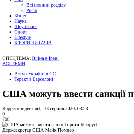
Всі новини розділу
Росія
Бізнес
Наука
Шоу-бізнес
Спорт
Lifestyle
БЛОГИ ЧИТАЧІВ
СПЕЦТЕМА:
Війна в Ірані
ВСІ ТЕМИ
Вступ України в ЄС
Теракт в Барселоні
США можуть ввести санкції п
Корреспондент.net, 13 серпня 2020, 03:53
0
708
Держсекретар США Майк Помпео