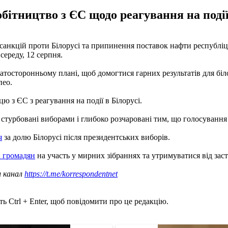
ітництво з ЄС щодо реагування на події 
ій проти Білорусі та припинення поставок нафти республіці на 
середу, 12 серпня.
гатосторонньому плані, щоб домогтися гарних результатів для бі
пео.
 з ЄС з реагування на події в Білорусі.
стурбовані виборами і глибоко розчаровані тим, що голосування 
я
за долю Білорусі після президентських виборів.
 громадян
на участь у мирних зібраннях та утримуватися від зас
ш канал
https://t.me/korrespondentnet
ь Ctrl + Enter, щоб повідомити про це редакцію.