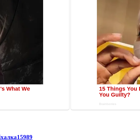
іхалка
15989