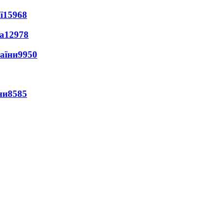
ї
15968
а
12978
раїни
9950
ни
8585