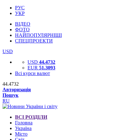
РУС
УКР
ВІДЕО
ФОТО
НАЙПОПУЛЯРНІШІ
СПЕЦПРОЕКТИ
USD
USD
44.4732
EUR
51.3093
Всі курси валют
44.4732
Авторизація
Пошук
RU
ВСІ РОЗДІЛИ
Головна
Україна
Місто
Світ