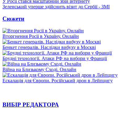
У Росії стався масштабний збій інтернету
Зеленський уперше здійснить візит до Сербії - ЗМІ
Сюжети
Вторгнення Росії в Україну. Онлайн
Бенкет генералів. Наслідки вибуху в Москві
Брудні технології. Атаки РФ на вибори у Франції
Війна на Близькому Сході. Онлайн
Ескалація для Європи. Російський дрон в Лейпцигу
ВИБІР РЕДАКТОРА