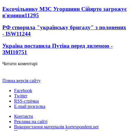
Ексочільнику МЗС Угорщини Сійярто загрожує
в'язниця
11295
РФ створила "українську бригаду" з полонених
- ISW
11244
Україна поставила Путіна перед дилемою -
ЗМІ
10751
Читати коментарі
Повна версія сайту
Facebook
Twitter
RSS-стрічки
E-mail розсилка
Контакти
Реклама на сайті
Використання матеріалів korrespondent.net