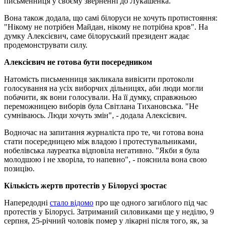
письменниця у своєму зверненні до Лукашенка.
Вона також додала, що самі білоруси не хочуть протистояння:
"Нікому не потрібен Майдан, нікому не потрібна кров". На
думку Алексієвич, саме білоруський президент жадає
продемонструвати силу.
Алексієвич не готова бути посередником
Натомість письменниця закликала вивісити протоколи
голосування на усіх виборчих дільницях, аби люди могли
побачити, як вони голосували. На її думку, справжньою
переможницею виборів була Світлана Тихановська. "Не
сумніваюсь. Люди хочуть змін", - додала Алексієвич.
Водночас на запитання журналіста про те, чи готова вона
стати посередницею між владою і протестувальниками,
нобелівська лауреатка відповіла негативно. "Якби я була
молодшою і не хворіла, то напевно", - пояснила вона свою
позицію.
Кількість жертв протестів у Білорусі зростає
Напередодні
стало відомо
про ще одного загиблого під час
протестів у Білорусі. Затриманий силовиками ще у неділю, 9
серпня, 25-річний чоловік помер у лікарні після того, як, за