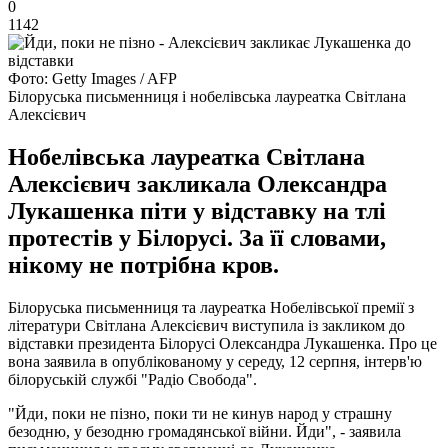
0
1142
Фото: Getty Images / AFP
Білоруська письменниця і нобелівська лауреатка Світлана
Алексієвич
Нобелівська лауреатка Світлана
Алексієвич закликала Олександра
Лукашенка піти у відставку на тлі
протестів у Білорусі. За її словами,
нікому не потрібна кров.
Білоруська письменниця та лауреатка Нобелівської премії з
літератури Світлана Алексієвич виступила із закликом до
відставки президента Білорусі Олександра Лукашенка. Про це
вона заявила в опублікованому у середу, 12 серпня, інтерв'ю
білоруській службі "Радіо Свобода".
"Йди, поки не пізно, поки ти не кинув народ у страшну
безодню, у безодню громадянської війни. Йди", - заявила