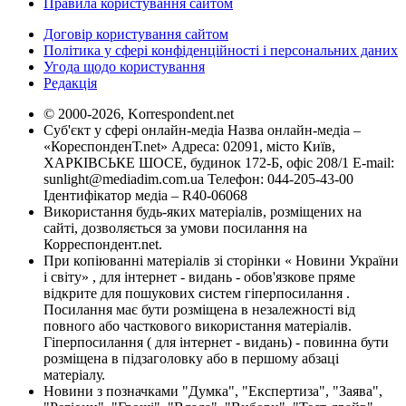
Правила користування сайтом
Договір користування сайтом
Політика у сфері конфіденційності і персональних даних
Угода щодо користування
Редакція
© 2000-2026, Korrespondent.net
Суб'єкт у сфері онлайн-медіа Назва онлайн-медіа –
«КореспонденТ.net» Адреса: 02091, місто Київ,
ХАРКІВСЬКЕ ШОСЕ, будинок 172-Б, офіс 208/1 E-mail:
sunlight@mediadim.com.ua
Телефон: 044-205-43-00
Ідентифікатор медіа – R40-06068
Використання будь-яких матеріалів, розміщених на
сайті, дозволяється за умови посилання на
Корреспондент.net.
При копіюванні матеріалів зі сторінки « Новини України
і світу» , для інтернет - видань - обов'язкове пряме
відкрите для пошукових систем гіперпосилання .
Посилання має бути розміщена в незалежності від
повного або часткового використання матеріалів.
Гіперпосилання ( для інтернет - видань) - повинна бути
розміщена в підзаголовку або в першому абзаці
матеріалу.
Новини з позначками "Думка", "Експертиза", "Заява",