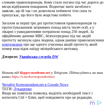
словами правоохоронців, йому стало погано під час дороги до
місця відбування покарання. Водночас мати загиблого
заявляє, що їй так і не дозволили побачити тіло сина та
припускає, що його було жорстоко побито.
Загалом за перші три дні протистояння правоохоронців та
протестувальників затримано понад шість тисяч осіб, а у
лікарні з ушкодженнями потрапили понад 250 людей. За
офіційними даними МВС, безпосередньо під час акцій
протесту загинула одна людина, однак раніше правозахисники
повідомляли
про ще одного учасника акцій протесту, який
помер внаслідок наїзду міліцейського автозаку.
Джерело:
Українська служба DW
Новини від
Корреспондент.net
у Telegram. Підписуйтесь на наш
канал
https://t.me/korrespondentnet
Читайте Korrespondent.net в Google News
ТЕГИ:
Лукашенко
Якщо ви помітили помилку, виділіть необхідний текст і
натисніть Ctrl + Enter, щоб повідомити про це редакцію.