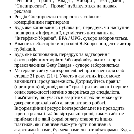
"Регіони", "Гроші", "Влада", "Вибори", "Тест-драйв",
"Спецпроекти", "Промо" публікуються на правах
реклами.
Розділ Спецпроекти створюється спільно з
комерційними партнерами.
Будь яке копіювання, публікація, передрук, чи наступне
поширення інформації, що містить посилання на
"Інтерфакс-Україна", EPA / UPG, суворо забороняється.
Власник веб-сторінки в розділі Я-Корреспондент є автор
публікації.
Будь-яке копіювання, передрук та відтворення
фотографічних творів та/або аудіовізуальних творів
правовласника Getty Images - суворо забороняється.
Матеріали сайту korrespondent.net призначені для осіб
старше 21 року (21+). Участь в азартних іграх може
викликати ігрову залежність. Дотримуйтесь правил
(принципів) відповідальної гри. При виявленні перших
ознак залежності негайно зверніться до спеціаліста.
Пам'ятайте, що участь в азартних іграх не може бути
джерелом доходів або альтернативою роботі.
Інформаційний ресурс korrespondent.net не проводить
ігри на реальні та/або віртуальні гроші, також сайт не
приймає ні в якій формі оплату ставок та інших
платежів, які пов’язані/можуть бути пов’язані з
азартними іграми, букмекерами чи тоталізаторами. Будь-