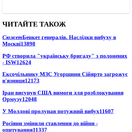
ЧИТАЙТЕ ТАКОЖ
Сюжет
Бенкет генералів. Наслідки вибуху в
Москві
13898
РФ створила "українську бригаду" з полонених
- ISW
12624
Ексочільнику МЗС Угорщини Сійярто загрожує
в'язниця
12173
Іран висунув США вимоги для розблокування
Ормузу
12048
У Молдові пролунав потужний вибух
11607
Росіяни змінили ставлення до війни -
опитування
11337