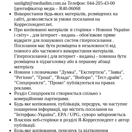
sunlight@mediadim.com.ua
Телефон: 044-205-43-00
Ідентифікатор медіа – R40-06068
Використання будь-яких матеріалів, розміщених на
сайті, дозволяється за умови посилання на
Корреспондент.net.
При копіюванні матеріалів зі сторінки « Новини України
і світу» , для інтернет - видань - обов'язкове пряме
відкрите для пошукових систем гіперпосилання .
Посилання має бути розміщена в незалежності від
повного або часткового використання матеріалів.
Гіперпосилання ( для інтернет - видань) - повинна бути
розміщена в підзаголовку або в першому абзаці
матеріалу.
Новини з позначками "Думка", "Експертиза", "Заява",
"Регіони", "Гроші", "Влада", "Вибори", "Тест-драйв",
"Спецпроекти", "Промо" публікуються на правах
реклами.
Розділ Спецпроекти створюється спільно з
комерційними партнерами.
Будь яке копіювання, публікація, передрук, чи наступне
поширення інформації, що містить посилання на
"Інтерфакс-Україна", EPA / UPG, суворо забороняється.
Власник веб-сторінки в розділі Я-Корреспондент є автор
публікації.
Будь-яке копіювання, передрук та відтворення