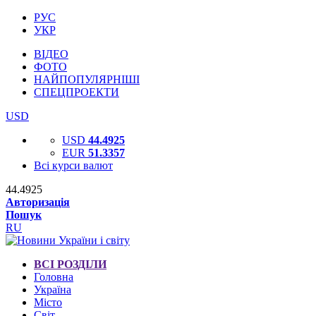
РУС
УКР
ВІДЕО
ФОТО
НАЙПОПУЛЯРНІШІ
СПЕЦПРОЕКТИ
USD
USD
44.4925
EUR
51.3357
Всі курси валют
44.4925
Авторизація
Пошук
RU
ВСІ РОЗДІЛИ
Головна
Україна
Місто
Світ