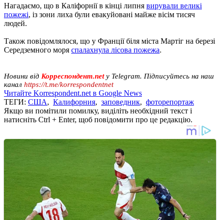
Нагадаємо, що в Каліфорнії в кінці липня
вирували великі
пожежі
, із зони лиха були евакуйовані майже вісім тисяч
людей.
Також повідомлялося, що у Франції біля міста Мартіг на березі
Середземного моря
спалахнула лісова пожежа
.
Новини від
Корреспондент.net
у Telegram. Підписуйтесь на наш
канал
https://t.me/korrespondentnet
Читайте Korrespondent.net в Google News
ТЕГИ:
США
,
Калифорния
,
заповедник
,
фоторепортаж
Якщо ви помітили помилку, виділіть необхідний текст і
натисніть Ctrl + Enter, щоб повідомити про це редакцію.