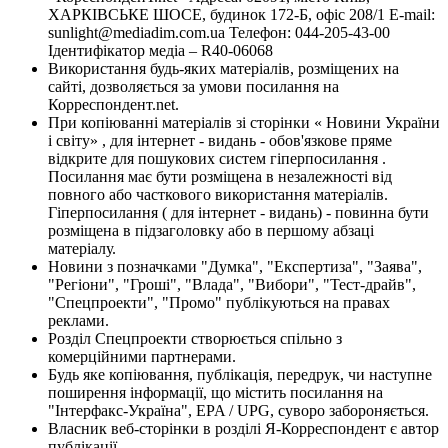
ХАРКІВСЬКЕ ШОСЕ, будинок 172-Б, офіс 208/1 E-mail:
sunlight@mediadim.com.ua
Телефон: 044-205-43-00
Ідентифікатор медіа – R40-06068
Використання будь-яких матеріалів, розміщених на
сайті, дозволяється за умови посилання на
Корреспондент.net.
При копіюванні матеріалів зі сторінки « Новини України
і світу» , для інтернет - видань - обов'язкове пряме
відкрите для пошукових систем гіперпосилання .
Посилання має бути розміщена в незалежності від
повного або часткового використання матеріалів.
Гіперпосилання ( для інтернет - видань) - повинна бути
розміщена в підзаголовку або в першому абзаці
матеріалу.
Новини з позначками "Думка", "Експертиза", "Заява",
"Регіони", "Гроші", "Влада", "Вибори", "Тест-драйв",
"Спецпроекти", "Промо" публікуються на правах
реклами.
Розділ Спецпроекти створюється спільно з
комерційними партнерами.
Будь яке копіювання, публікація, передрук, чи наступне
поширення інформації, що містить посилання на
"Інтерфакс-Україна", EPA / UPG, суворо забороняється.
Власник веб-сторінки в розділі Я-Корреспондент є автор
публікації.