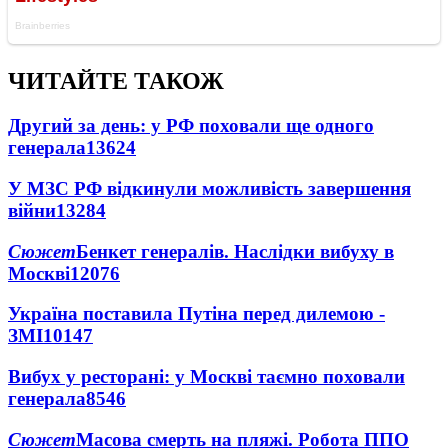
ЧИТАЙТЕ ТАКОЖ
Другий за день: у РФ поховали ще одного
генерала
13624
У МЗС РФ відкинули можливість завершення
війни
13284
Сюжет
Бенкет генералів. Наслідки вибуху в
Москві
12076
Україна поставила Путіна перед дилемою -
ЗМІ
10147
Вибух у ресторані: у Москві таємно поховали
генерала
8546
Сюжет
Масова смерть на пляжі. Робота ППО