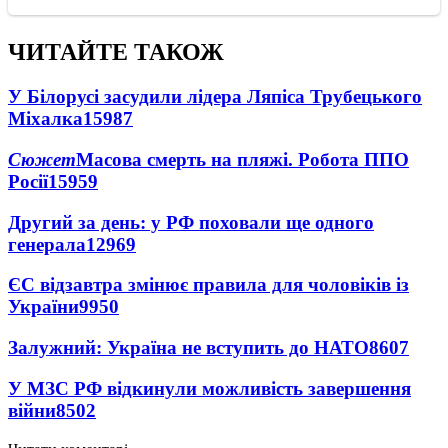
ЧИТАЙТЕ ТАКОЖ
У Білорусі засудили лідера Ляпіса Трубецького
Міхалка
15987
Сюжет
Масова смерть на пляжі. Робота ППО
Росії
15959
Другий за день: у РФ поховали ще одного
генерала
12969
ЄС відзавтра змінює правила для чоловіків із
України
9950
Залужний: Україна не вступить до НАТО
8607
У МЗС РФ відкинули можливість завершення
війни
8502