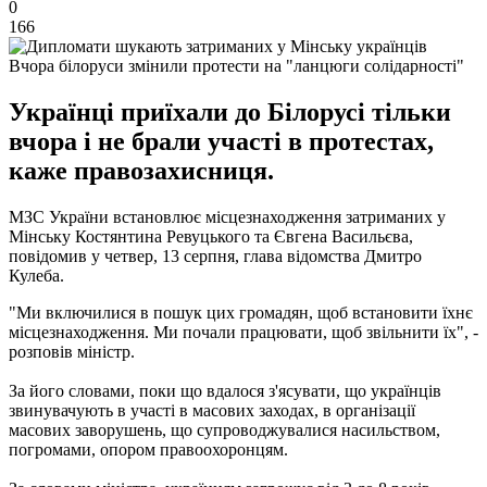
0
166
Вчора білоруси змінили протести на "ланцюги солідарності"
Українці приїхали до Білорусі тільки
вчора і не брали участі в протестах,
каже правозахисниця.
МЗС України встановлює місцезнаходження затриманих у
Мінську Костянтина Ревуцького та Євгена Васильєва,
повідомив у четвер, 13 серпня, глава відомства Дмитро
Кулеба.
"Ми включилися в пошук цих громадян, щоб встановити їхнє
місцезнаходження. Ми почали працювати, щоб звільнити їх", -
розповів міністр.
За його словами, поки що вдалося з'ясувати, що українців
звинувачують в участі в масових заходах, в організації
масових заворушень, що супроводжувалися насильством,
погромами, опором правоохоронцям.