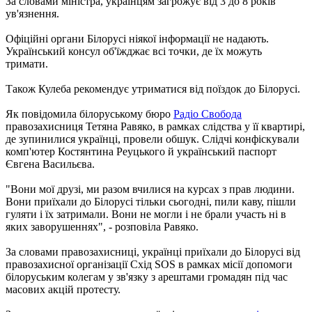
За словами міністра, українцям загрожує від 3 до 8 років
ув'язнення.
Офіційні органи Білорусі ніякої інформації не надають.
Український консул об'їжджає всі точки, де їх можуть
тримати.
Також Кулеба рекомендує утриматися від поїздок до Білорусі.
Як повідомила білоруському бюро
Радіо Свобода
правозахисниця Тетяна Равяко, в рамках слідства у її квартирі,
де зупинилися українці, провели обшук. Слідчі конфіскували
комп'ютер Костянтина Реуцького й український паспорт
Євгена Васильєва.
"Вони мої друзі, ми разом вчилися на курсах з прав людини.
Вони приїхали до Білорусі тільки сьогодні, пили каву, пішли
гуляти і їх затримали. Вони не могли і не брали участь ні в
яких заворушеннях", - розповіла Равяко.
За словами правозахисниці, українці приїхали до Білорусі від
правозахисної організації Схід SOS в рамках місії допомоги
білоруським колегам у зв'язку з арештами громадян під час
масових акцій протесту.