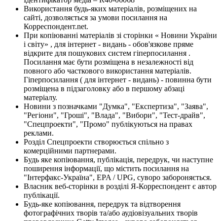
Використання будь-яких матеріалів, розміщених на
сайті, дозволяється за умови посилання на
Корреспондент.net.
При копіюванні матеріалів зі сторінки « Новини України
і світу» , для інтернет - видань - обов'язкове пряме
відкрите для пошукових систем гіперпосилання .
Посилання має бути розміщена в незалежності від
повного або часткового використання матеріалів.
Гіперпосилання ( для інтернет - видань) - повинна бути
розміщена в підзаголовку або в першому абзаці
матеріалу.
Новини з позначками "Думка", "Експертиза", "Заява",
"Регіони", "Гроші", "Влада", "Вибори", "Тест-драйв",
"Спецпроекти", "Промо" публікуються на правах
реклами.
Розділ Спецпроекти створюється спільно з
комерційними партнерами.
Будь яке копіювання, публікація, передрук, чи наступне
поширення інформації, що містить посилання на
"Інтерфакс-Україна", EPA / UPG, суворо забороняється.
Власник веб-сторінки в розділі Я-Корреспондент є автор
публікації.
Будь-яке копіювання, передрук та відтворення
фотографічних творів та/або аудіовізуальних творів