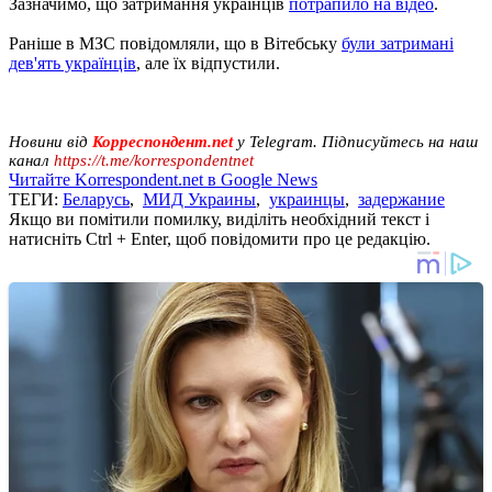
Зазначимо, що затримання українців
потрапило на відео
.
Раніше в МЗС повідомляли, що в Вітебську
були затримані
дев'ять українців
, але їх відпустили.
Новини від
Корреспондент.net
у Telegram. Підписуйтесь на наш
канал
https://t.me/korrespondentnet
Читайте Korrespondent.net в Google News
ТЕГИ:
Беларусь
,
МИД Украины
,
украинцы
,
задержание
Якщо ви помітили помилку, виділіть необхідний текст і
натисніть Ctrl + Enter, щоб повідомити про це редакцію.