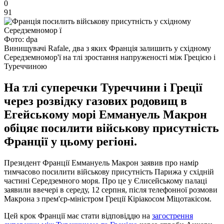
0
91
Фото: dpa
Винищувачі Rafale, два з яких Франція залишить у східному
Середземномор'ї на тлі зростання напруженості між Грецією і
Туреччиною
На тлі суперечки Туреччини і Греції
через розвідку газових родовищ в
Егейському морі Еммануель Макрон
обіцяє посилити військову присутність
Франції у цьому регіоні.
Президент Франції Еммануель Макрон заявив про намір
тимчасово посилити військову присутність Парижа у східній
частині Середземного моря. Про це у Єлисейському палаці
заявили ввечері в середу, 12 серпня, після телефонної розмови
Макрона з прем'єр-міністром Греції Кіріакосом Міцотакісом.
Цей крок Франції має стати відповіддю на
загострення