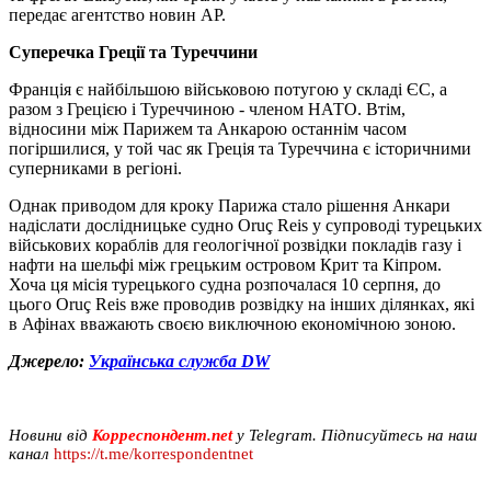
передає агентство новин AP.
Суперечка Греції та Туреччини
Франція є найбільшою військовою потугою у складі ЄС, а
разом з Грецією і Туреччиною - членом НАТО. Втім,
відносини між Парижем та Анкарою останнім часом
погіршилися, у той час як Греція та Туреччина є історичними
суперниками в регіоні.
Однак приводом для кроку Парижа стало рішення Анкари
надіслати дослідницьке судно Oruç Reis у супроводі турецьких
військових кораблів для геологічної розвідки покладів газу і
нафти на шельфі між грецьким островом Крит та Кіпром.
Хоча ця місія турецького судна розпочалася 10 серпня, до
цього Oruç Reis вже проводив розвідку на інших ділянках, які
в Афінах вважають своєю виключною економічною зоною.
Джерело:
Українська служба DW
Новини від
Корреспондент.net
у Telegram. Підписуйтесь на наш
канал
https://t.me/korrespondentnet