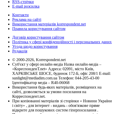
RSS-стрічки
E-mail розсилка
Контакти
Реклама на сайті
Використання матеріалів korrespondent.net
Правила користування сайтом
Договір користування сайтом
Політика у сфері конфіденційності і персональних даних
Угода щодо користування
Редакція
© 2000-2026, Korrespondent.net
Суб'єкт у сфері онлайн-медіа Назва онлайн-медіа –
«КореспонденТ.net» Адреса: 02091, місто Київ,
ХАРКІВСЬКЕ ШОСЕ, будинок 172-Б, офіс 208/1 E-mail:
sunlight@mediadim.com.ua
Телефон: 044-205-43-00
Ідентифікатор медіа – R40-06068
Використання будь-яких матеріалів, розміщених на
сайті, дозволяється за умови посилання на
Корреспондент.net.
При копіюванні матеріалів зі сторінки « Новини України
і світу» , для інтернет - видань - обов'язкове пряме
відкрите для пошукових систем гіперпосилання .