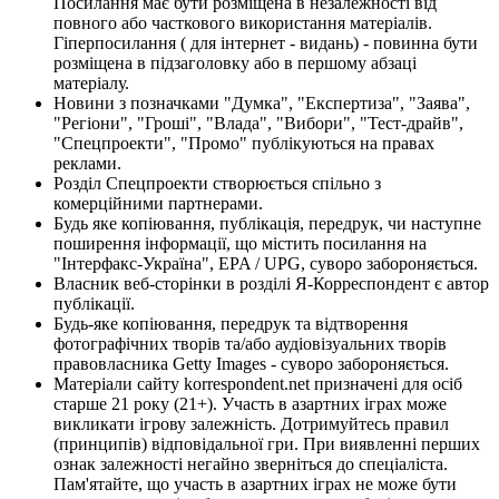
Посилання має бути розміщена в незалежності від
повного або часткового використання матеріалів.
Гіперпосилання ( для інтернет - видань) - повинна бути
розміщена в підзаголовку або в першому абзаці
матеріалу.
Новини з позначками "Думка", "Експертиза", "Заява",
"Регіони", "Гроші", "Влада", "Вибори", "Тест-драйв",
"Спецпроекти", "Промо" публікуються на правах
реклами.
Розділ Спецпроекти створюється спільно з
комерційними партнерами.
Будь яке копіювання, публікація, передрук, чи наступне
поширення інформації, що містить посилання на
"Інтерфакс-Україна", EPA / UPG, суворо забороняється.
Власник веб-сторінки в розділі Я-Корреспондент є автор
публікації.
Будь-яке копіювання, передрук та відтворення
фотографічних творів та/або аудіовізуальних творів
правовласника Getty Images - суворо забороняється.
Матеріали сайту korrespondent.net призначені для осіб
старше 21 року (21+). Участь в азартних іграх може
викликати ігрову залежність. Дотримуйтесь правил
(принципів) відповідальної гри. При виявленні перших
ознак залежності негайно зверніться до спеціаліста.
Пам'ятайте, що участь в азартних іграх не може бути