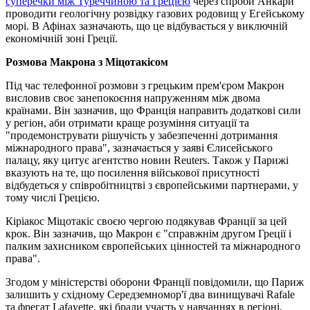
суперечки між Туреччиною та Грецією
через спроби Анкари
проводити геологічну розвідку газових родовищ у Егейському
морі. В Афінах зазначають, що це відбувається у виключній
економічній зоні Греції.
Розмова Макрона з Міцотакісом
Під час телефонної розмови з грецьким прем'єром Макрон
висловив своє занепокоєння напруженням між двома
країнами. Він зазначив, що Франція направить додаткові сили
у регіон, аби отримати краще розуміння ситуації та
"продемонструвати рішучість у забезпеченні дотримання
міжнародного права", зазначається у заяві Єлисейського
палацу, яку цитує агентство новин Reuters. Також у Парижі
вказують на те, що посилення військової присутності
відбудеться у співробітництві з європейськими партнерами, у
тому числі Грецією.
Кіріакос Міцотакіс своєю чергою подякував Франції за цей
крок. Він зазначив, що Макрон є "справжнім другом Греції і
палким захисником європейських цінностей та міжнародного
права".
Згодом у міністерстві оборони Франції повідомили, що Париж
залишить у східному Середземномор'ї два винищувачі Rafale
та фрегат Lafayette, які брали участь у навчаннях в регіоні,