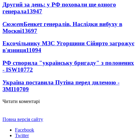
Другий за день: у РФ поховали ще одного
генерала
13947
Сюжет
Бенкет генералів. Наслідки вибуху в
Москві
13697
Ексочільнику МЗС Угорщини Сійярто загрожує
в'язниця
11094
РФ створила "українську бригаду" з полонених
- ISW
10772
Україна поставила Путіна перед дилемою -
ЗМІ
10709
Читати коментарі
Повна версія сайту
Facebook
Twitter