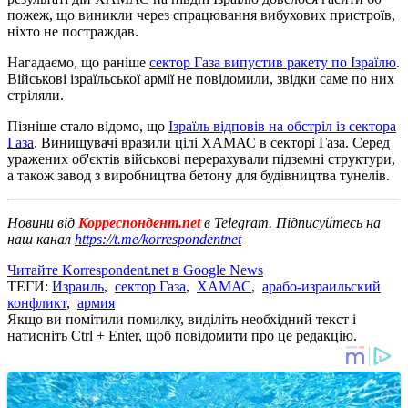
пожеж, що виникли через спрацювання вибухових пристроїв,
ніхто не постраждав.
Нагадаємо, що раніше
сектор Газа випустив ракету по Ізраїлю
.
Військові ізраїльської армії не повідомили, звідки саме по них
стріляли.
Пізніше стало відомо, що
Ізраїль відповів на обстріл із сектора
Газа
. Винищувачі вразили цілі ХАМАС в секторі Газа. Серед
уражених об'єктів військові перерахували підземні структури,
а також завод з виробництва бетону для будівництва тунелів.
Новини від
Корреспондент.net
в Telegram. Підписуйтесь на
наш канал
https://t.me/korrespondentnet
Читайте Korrespondent.net в Google News
ТЕГИ:
Израиль
,
сектор Газа
,
ХАМАС
,
арабо-израильский
конфликт
,
армия
Якщо ви помітили помилку, виділіть необхідний текст і
натисніть Ctrl + Enter, щоб повідомити про це редакцію.