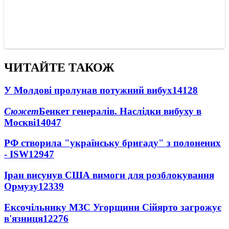
ЧИТАЙТЕ ТАКОЖ
У Молдові пролунав потужний вибух
14128
Сюжет
Бенкет генералів. Наслідки вибуху в
Москві
14047
РФ створила "українську бригаду" з полонених
- ISW
12947
Іран висунув США вимоги для розблокування
Ормузу
12339
Ексочільнику МЗС Угорщини Сійярто загрожує
в'язниця
12276