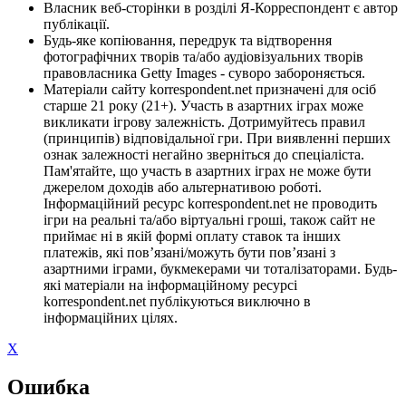
Власник веб-сторінки в розділі Я-Корреспондент є автор
публікації.
Будь-яке копіювання, передрук та відтворення
фотографічних творів та/або аудіовізуальних творів
правовласника Getty Images - суворо забороняється.
Матеріали сайту korrespondent.net призначені для осіб
старше 21 року (21+). Участь в азартних іграх може
викликати ігрову залежність. Дотримуйтесь правил
(принципів) відповідальної гри. При виявленні перших
ознак залежності негайно зверніться до спеціаліста.
Пам'ятайте, що участь в азартних іграх не може бути
джерелом доходів або альтернативою роботі.
Інформаційний ресурс korrespondent.net не проводить
ігри на реальні та/або віртуальні гроші, також сайт не
приймає ні в якій формі оплату ставок та інших
платежів, які пов’язані/можуть бути пов’язані з
азартними іграми, букмекерами чи тоталізаторами. Будь-
які матеріали на інформаційному ресурсі
korrespondent.net публікуються виключно в
інформаційних цілях.
X
Ошибка