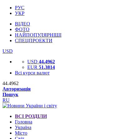
РУС
УКР
ВІДЕО
ФОТО
НАЙПОПУЛЯРНІШІ
СПЕЦПРОЕКТИ
USD
USD
44.4962
EUR
51.3814
Всі курси валют
44.4962
Авторизація
Пошук
RU
ВСІ РОЗДІЛИ
Головна
Україна
Місто
Світ