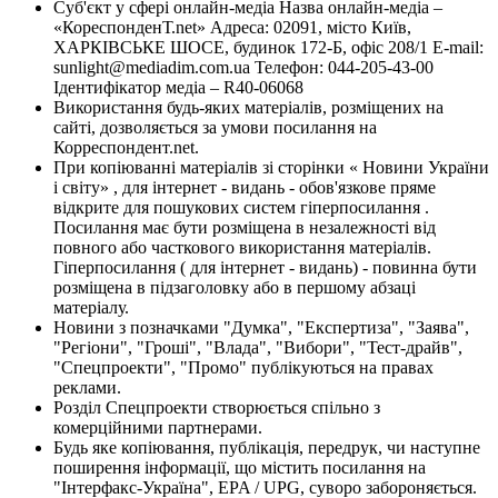
Суб'єкт у сфері онлайн-медіа Назва онлайн-медіа –
«КореспонденТ.net» Адреса: 02091, місто Київ,
ХАРКІВСЬКЕ ШОСЕ, будинок 172-Б, офіс 208/1 E-mail:
sunlight@mediadim.com.ua
Телефон: 044-205-43-00
Ідентифікатор медіа – R40-06068
Використання будь-яких матеріалів, розміщених на
сайті, дозволяється за умови посилання на
Корреспондент.net.
При копіюванні матеріалів зі сторінки « Новини України
і світу» , для інтернет - видань - обов'язкове пряме
відкрите для пошукових систем гіперпосилання .
Посилання має бути розміщена в незалежності від
повного або часткового використання матеріалів.
Гіперпосилання ( для інтернет - видань) - повинна бути
розміщена в підзаголовку або в першому абзаці
матеріалу.
Новини з позначками "Думка", "Експертиза", "Заява",
"Регіони", "Гроші", "Влада", "Вибори", "Тест-драйв",
"Спецпроекти", "Промо" публікуються на правах
реклами.
Розділ Спецпроекти створюється спільно з
комерційними партнерами.
Будь яке копіювання, публікація, передрук, чи наступне
поширення інформації, що містить посилання на
"Інтерфакс-Україна", EPA / UPG, суворо забороняється.