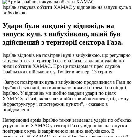
Ізраїль атакував об'єкти ХАМАС у відповідь на запуск куль з
вибухівкою
Удари були завдані у відповідь на
запуск куль з вибухівкою, який був
здійснений з території сектора Газа.
Ізраїль відповів на повітряні кулі з вибухівкою, що регулярно
запускаються з території сектора Газа, завдавши ударів по
низці об'єктів ХАМАС. Про це повідомляє прес-служба
ізраїльських військових у Twitter в четвер, 13 серпня.
"Запуск повітряних куль з вибухівкою продовжився з Гази до
Ізраїлю і сьогодні, що викликало пожежі на землі на півдні
Ізраїлю. У відповідь ми щойно завдали удари по цілях
ХАМАСу в Газі, включаючи військовий комплекс, підземну
інфраструктуру і спостережні пункти", - сказано в
повідомленні.
Напередодні армія Ізраїлю також завдавала ударів по об'єктах
угруповання ХАМАС у секторі Газа у відповідь на запуски
повітряних куль із закріпленою на них вибухівкою. В
результаті дій ХАМАС на півдні Ізраїлю довелося гасити 60