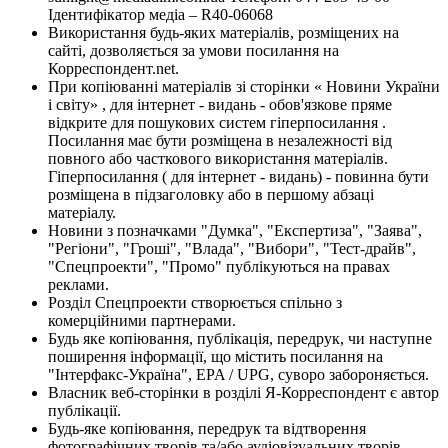
Ідентифікатор медіа – R40-06068
Використання будь-яких матеріалів, розміщених на
сайті, дозволяється за умови посилання на
Корреспондент.net.
При копіюванні матеріалів зі сторінки « Новини України
і світу» , для інтернет - видань - обов'язкове пряме
відкрите для пошукових систем гіперпосилання .
Посилання має бути розміщена в незалежності від
повного або часткового використання матеріалів.
Гіперпосилання ( для інтернет - видань) - повинна бути
розміщена в підзаголовку або в першому абзаці
матеріалу.
Новини з позначками "Думка", "Експертиза", "Заява",
"Регіони", "Гроші", "Влада", "Вибори", "Тест-драйв",
"Спецпроекти", "Промо" публікуються на правах
реклами.
Розділ Спецпроекти створюється спільно з
комерційними партнерами.
Будь яке копіювання, публікація, передрук, чи наступне
поширення інформації, що містить посилання на
"Інтерфакс-Україна", EPA / UPG, суворо забороняється.
Власник веб-сторінки в розділі Я-Корреспондент є автор
публікації.
Будь-яке копіювання, передрук та відтворення
фотографічних творів та/або аудіовізуальних творів