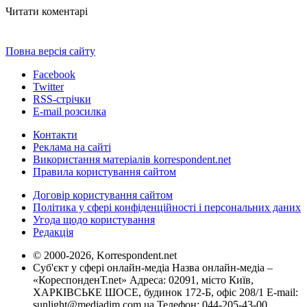
Читати коментарі
Повна версія сайту
Facebook
Twitter
RSS-стрічки
E-mail розсилка
Контакти
Реклама на сайті
Використання матеріалів korrespondent.net
Правила користування сайтом
Договір користування сайтом
Політика у сфері конфіденційності і персональних даних
Угода щодо користування
Редакція
© 2000-2026, Korrespondent.net
Суб'єкт у сфері онлайн-медіа Назва онлайн-медіа –
«КореспонденТ.net» Адреса: 02091, місто Київ,
ХАРКІВСЬКЕ ШОСЕ, будинок 172-Б, офіс 208/1 E-mail:
sunlight@mediadim.com.ua
Телефон: 044-205-43-00