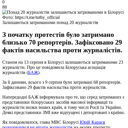
0
88
Фото: https://t.me/tutby_official
Залишаються затриманими понад 20 журналістів
З початку протестів було затримано
близько 70 репортерів. Зафіксовано 29
фактів насильства проти журналістів.
Станом на 13 серпня в Білорусі залишаються затриманими 23
журналісти. Про це повідомила Білоруська асоціація
журналістів (
БАЖ
).
За її даними, всього з 9 серпня були затримані 68 репортерів.
Зафіксовано 29 фактів насильства проти журналістів.
Напередодні БАЖ інформувала про те, що серед затриманих є
представники білоруських засобів масової інформації та
журналісти низки інших країн, в тому числі Росії та України.
Деякі представники ЗМІ вже відпущені і депортовані з країни.
Як повідомлялося, глава МВС Білорусі
Юрій Караєв
розпорядився не чіпати журналістів
на акціях протесту.