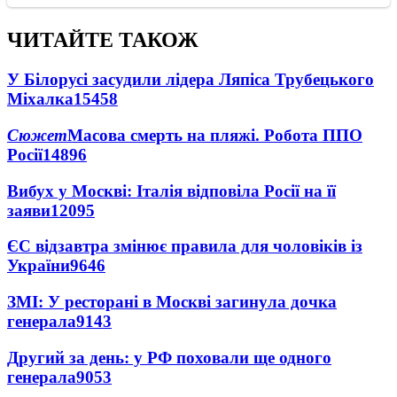
ЧИТАЙТЕ ТАКОЖ
У Білорусі засудили лідера Ляпіса Трубецького
Міхалка
15458
Сюжет
Масова смерть на пляжі. Робота ППО
Росії
14896
Вибух у Москві: Італія відповіла Росії на її
заяви
12095
ЄС відзавтра змінює правила для чоловіків із
України
9646
ЗМІ: У ресторані в Москві загинула дочка
генерала
9143
Другий за день: у РФ поховали ще одного
генерала
9053