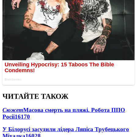
ЧИТАЙТЕ ТАКОЖ
Сюжет
Масова смерть на пляжі. Робота ППО
Росії
16170
У Білорусі засудили лідера Ляпіса Трубецького
Міхалка
16028