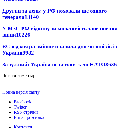
Другий за день: у РФ поховали ще одного
генерала
13140
У МЗС РФ відкинули можливість завершення
війни
10226
ЄС відзавтра змінює правила для чоловіків із
України
9982
Залужний: Україна не вступить до НАТО
8636
Читати коментарі
Повна версія сайту
Facebook
Twitter
RSS-стрічки
E-mail розсилка
Контакти