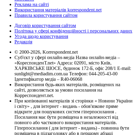
Реклама на сайті
Використання матеріалів korrespondent.net
Правила користування сайтом
Договір користування сайтом
Політика у сфері конфіденційності і персональних даних
Угода щодо користування
Редакція
© 2000-2026, Korrespondent.net
Суб'єкт у сфері онлайн-медіа Назва онлайн-медіа –
«КореспонденТ.net» Адреса: 02091, місто Київ,
ХАРКІВСЬКЕ ШОСЕ, будинок 172-Б, офіс 208/1 E-mail:
sunlight@mediadim.com.ua
Телефон: 044-205-43-00
Ідентифікатор медіа – R40-06068
Використання будь-яких матеріалів, розміщених на
сайті, дозволяється за умови посилання на
Корреспондент.net.
При копіюванні матеріалів зі сторінки « Новини України
і світу» , для інтернет - видань - обов'язкове пряме
відкрите для пошукових систем гіперпосилання .
Посилання має бути розміщена в незалежності від
повного або часткового використання матеріалів.
Гіперпосилання ( для інтернет - видань) - повинна бути
розміщена в підзаголовку або в першому абзаці