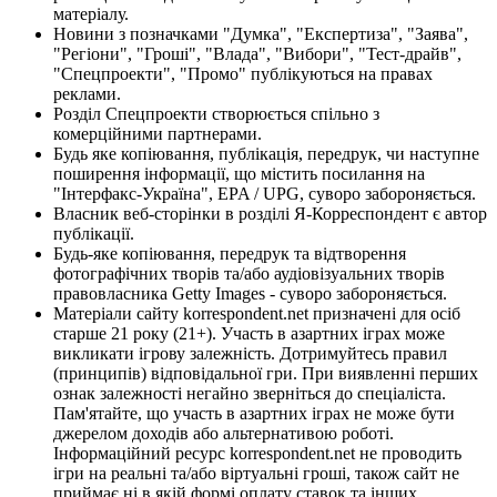
матеріалу.
Новини з позначками "Думка", "Експертиза", "Заява",
"Регіони", "Гроші", "Влада", "Вибори", "Тест-драйв",
"Спецпроекти", "Промо" публікуються на правах
реклами.
Розділ Спецпроекти створюється спільно з
комерційними партнерами.
Будь яке копіювання, публікація, передрук, чи наступне
поширення інформації, що містить посилання на
"Інтерфакс-Україна", EPA / UPG, суворо забороняється.
Власник веб-сторінки в розділі Я-Корреспондент є автор
публікації.
Будь-яке копіювання, передрук та відтворення
фотографічних творів та/або аудіовізуальних творів
правовласника Getty Images - суворо забороняється.
Матеріали сайту korrespondent.net призначені для осіб
старше 21 року (21+). Участь в азартних іграх може
викликати ігрову залежність. Дотримуйтесь правил
(принципів) відповідальної гри. При виявленні перших
ознак залежності негайно зверніться до спеціаліста.
Пам'ятайте, що участь в азартних іграх не може бути
джерелом доходів або альтернативою роботі.
Інформаційний ресурс korrespondent.net не проводить
ігри на реальні та/або віртуальні гроші, також сайт не
приймає ні в якій формі оплату ставок та інших