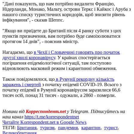
"Дані показують, що нам потрібно видалити Францію,
Нідерланди, Монако, Мальту, острови Теркс і Кайкос і Аруба з
нашого списку туристичних коридорів, щоб знизити рівень
інфікування", - сказав Шеппс.
"Якщо ви приїдете до Британії після 4 ранку суботи з цих
пунктів призначення, вам потрібно буде самоізолюватися
протягом 14 днів", - пояснив міністр.
Нагадаємо, що
в Чехії і Словаччині говорять про початок
другої хвилі коронавірусу
. У країнах спостерігається
погіршення епідеміологічної ситуації, там поступово
відновлюють масковий режим і карантинні обмеження.
Також повідомлялося, що
в Румунії рекордну кількість
заражень і смертей
з початку епідемії COVID-19. Всього з
початку епідемії в Румунії коронавірусом заразилися 66,6
тисяч осіб, понад 31 тисяч - одужали, а 2860 - померли.
Новини від
Корреспондент.net
у Telegram. Підписуйтесь на
наш канал
https://t.me/korrespondentnet
Читайте Korrespondent.net в Google News
ТЕГИ:
Британия
,
туризм
,
пандемия
,
карантин
,
турист
,
Великобритания