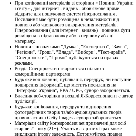
При копіюванні матеріалів зі сторінки « Новини України
і світу» , для інтернет - видань - обов'язкове пряме
відкрите для пошукових систем гіперпосилання .
Посилання має бути розміщена в незалежності від
повного або часткового використання матеріалів.
Гіперпосилання ( для інтернет - видань) - повинна бути
розміщена в підзаголовку або в першому абзаці
матеріалу.
Новини з позначками "Думка", "Експертиза", "Заява",
"Регіони", "Гроші", "Влада", "Вибори", "Тест-драйв",
"Спецпроекти", "Промо" публікуються на правах
реклами.
Розділ Спецпроекти створюється спільно з
комерційними партнерами.
Будь яке копіювання, публікація, передрук, чи наступне
поширення інформації, що містить посилання на
"Інтерфакс-Україна", EPA / UPG, суворо забороняється.
Власник веб-сторінки в розділі Я-Корреспондент є автор
публікації.
Будь-яке копіювання, передрук та відтворення
фотографічних творів та/або аудіовізуальних творів
правовласника Getty Images - суворо забороняється.
Матеріали сайту korrespondent.net призначені для осіб
старше 21 року (21+). Участь в азартних іграх може
викликати ігрову залежність. Дотримуйтесь правил