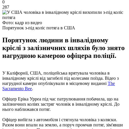
0
287
Фото: кадр из видео
Порятунок з-під коліс потяга в США
Порятунок людини в інвалідному
кріслі з залізничних шляхів було знято
нагрудною камерою офіцера поліції.
У Каліфорнії, США, поліцейська врятувала чоловіка в
інвалідному кріслі від загибелі під колесами поїзда. Відео з
нагрудної камери опублікували в місцевому виданні
The
Sacramento Bee
.
Офіцер Еріка Урреа під час патрулювання побачила, що на
залізничних коліях застряг чоловік в інвалідному кріслі. До
нього наближався потяг.
Офіцер вибігла з автомобіля і стягнула чоловіка з коляски.
Разом вони впали на землю, а поруч промчав потяг, зім'явши