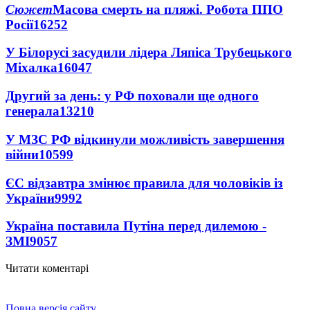
Сюжет
Масова смерть на пляжі. Робота ППО
Росії
16252
У Білорусі засудили лідера Ляпіса Трубецького
Міхалка
16047
Другий за день: у РФ поховали ще одного
генерала
13210
У МЗС РФ відкинули можливість завершення
війни
10599
ЄС відзавтра змінює правила для чоловіків із
України
9992
Україна поставила Путіна перед дилемою -
ЗМІ
9057
Читати коментарі
Повна версія сайту