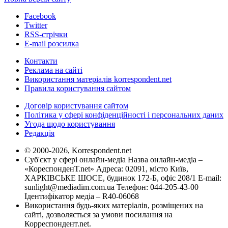
Facebook
Twitter
RSS-стрічки
E-mail розсилка
Контакти
Реклама на сайті
Використання матеріалів korrespondent.net
Правила користування сайтом
Договір користування сайтом
Політика у сфері конфіденційності і персональних даних
Угода щодо користування
Редакція
© 2000-2026, Korrespondent.net
Суб'єкт у сфері онлайн-медіа Назва онлайн-медіа –
«КореспонденТ.net» Адреса: 02091, місто Київ,
ХАРКІВСЬКЕ ШОСЕ, будинок 172-Б, офіс 208/1 E-mail:
sunlight@mediadim.com.ua
Телефон: 044-205-43-00
Ідентифікатор медіа – R40-06068
Використання будь-яких матеріалів, розміщених на
сайті, дозволяється за умови посилання на
Корреспондент.net.