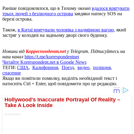
Раніше повідомлялося, що в Тихому океані
вдалося врятувати
трьох людей з безлюдного острова
завдяки напису SOS на
березі острова.
Також,
в Китаї врятували чоловіка з надмірною вагою,
який
застряг у колодязі на задньому дворі свого будинку.
Новини від
Корреспондент.net
у Telegram. Підписуйтесь на
наш канал
https://t.me/korrespondentnet
Читайте Korrespondent.net в Google News
ТЕГИ:
США
,
Калифорния
,
Поезд
,
видео
,
полиция
,
спасение
Якщо ви помітили помилку, виділіть необхідний текст і
натисніть Ctrl + Enter, щоб повідомити про це редакцію.